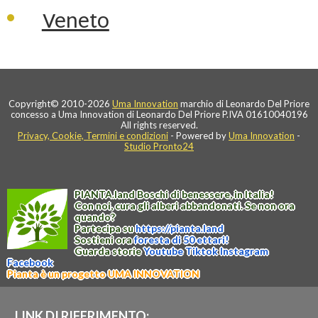
Veneto
Copyright© 2010-2026
Uma Innovation
marchio di Leonardo Del Priore
concesso a Uma Innovation di Leonardo Del Priore P.IVA 01610040196
All rights reserved.
Privacy, Cookie, Termini e condizioni
- Powered by
Uma Innovation
-
Studio Pronto24
PIANTA
.
land
Boschi di benessere, in Italia!
Con noi, cura gli alberi abbandonati. Se non ora
quando?
Partecipa su
https://
pianta
.
land
Sostieni ora
foresta di 50 ettari!
Guarda storie
Youtube
Tiktok
Instagram
Facebook
Pianta è un progetto UMA INNOVATION
LINK DI RIFERIMENTO: