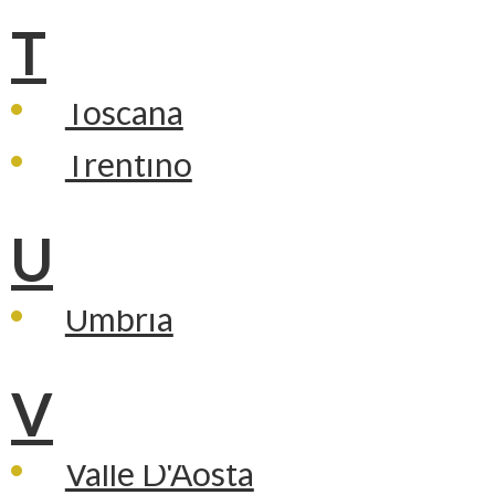
T
Toscana
Trentino
U
Umbria
V
Valle D'Aosta