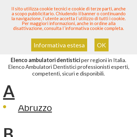
SEI DENTISTA? PARTECIPA
Il sito utilizza cookie tecnici e cookie di terze parti, anche
a scopo pubblicitario. Chiudendo il banner o continuando
Sei Qui
Elenco
>
Odontoiatria
>
Ambulatori Dentistici
la navigazione, l´utente accetta l´utilizzo di tutti i cookie.
Per maggiori informazioni, anche in ordine alla
disattivazione, consulta l´informativa cookie completa.
ELENCO AMBULATORI DENTISTICI
Informativa estesa
OK
Elenco ambulatori dentistici
per regioni in Italia.
Elenco Ambulatori Dentistici professionisti esperti,
competenti, sicuri e disponibili.
A
Abruzzo
B