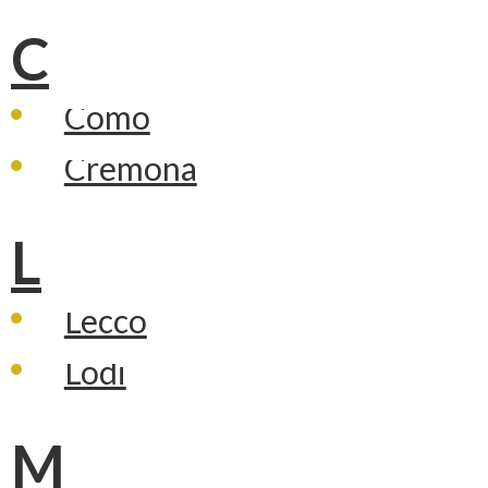
C
Como
Cremona
L
Lecco
Lodi
M