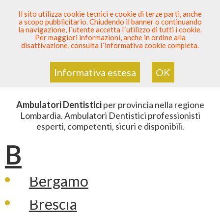
SEI DENTISTA? PARTECIPA
Il sito utilizza cookie tecnici e cookie di terze parti, anche
a scopo pubblicitario. Chiudendo il banner o continuando
Sei Qui
Elenco
>
Odontoiatria
>
Ambulatori Dentistici
>
la navigazione, l´utente accetta l´utilizzo di tutti i cookie.
Lombardia
Per maggiori informazioni, anche in ordine alla
disattivazione, consulta l´informativa cookie completa.
ELENCO AMBULATORI DENTISTICI
IN LOMBARDIA
Informativa estesa
OK
Ambulatori Dentistici
per provincia nella regione
Lombardia. Ambulatori Dentistici professionisti
esperti, competenti, sicuri e disponibili.
B
Bergamo
Brescia