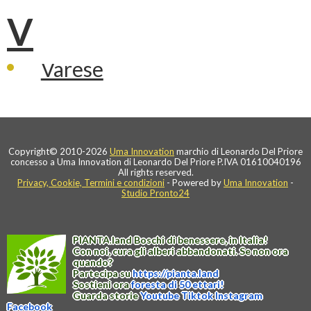
V
Varese
Copyright© 2010-2026
Uma Innovation
marchio di Leonardo Del Priore
concesso a Uma Innovation di Leonardo Del Priore P.IVA 01610040196
All rights reserved.
Privacy, Cookie, Termini e condizioni
- Powered by
Uma Innovation
-
Studio Pronto24
PIANTA
.
land
Boschi di benessere, in Italia!
Con noi, cura gli alberi abbandonati. Se non ora
quando?
Partecipa su
https://
pianta
.
land
Sostieni ora
foresta di 50 ettari!
Guarda storie
Youtube
Tiktok
Instagram
Facebook