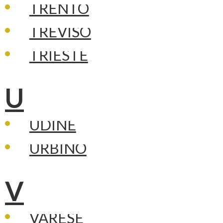
TRENTO
TREVISO
TRIESTE
U
UDINE
URBINO
V
VARESE