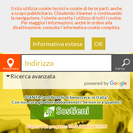
SEI DENTISTA? PARTECIPA
Il sito utilizza cookie tecnici e cookie di terze parti, anche
a scopo pubblicitario. Chiudendo il banner o continuando
Sei Qui
Elenco Dentista Sicuro
>
Ricerca
la navigazione, l´utente accetta l´utilizzo di tutti i cookie.
Per maggiori informazioni, anche in ordine alla
disattivazione, consulta l´informativa cookie completa.
IL DENTISTA SICURO PIÙ VICINO!
Informativa estesa
OK
Indirizzo dove cercare
Posizione
Cerca
Ricerca avanzata
PIANTA
.
land
Boschi di benessere, in Italia!
Con noi, cura gli alberi abbandonati. Se non ora quando?
Sostieni
Pianta è un progetto UMA INNOVATION