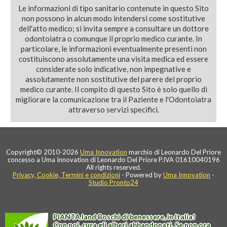
Le informazioni di tipo sanitario contenute in questo Sito
non possono in alcun modo intendersi come sostitutive
dell'atto medico; si invita sempre a consultare un dottore
odontoiatra o comunque il proprio medico curante. In
particolare, le informazioni eventualmente presenti non
costituiscono assolutamente una visita medica ed essere
considerate solo indicative, non impegnative e
assolutamente non sostitutive del parere del proprio
medico curante. Il compito di questo Sito è solo quello di
migliorare la comunicazione tra il Paziente e l'Odontoiatra
attraverso servizi specifici.
Copyright© 2010-2026
Uma Innovation
marchio di Leonardo Del Priore
concesso a Uma Innovation di Leonardo Del Priore P.IVA 01610040196
All rights reserved.
Privacy, Cookie, Termini e condizioni
- Powered by
Uma Innovation
-
Studio Pronto24
PIANTA
.
land
Boschi di benessere, in Italia!
Con noi, cura gli alberi abbandonati. Se non ora