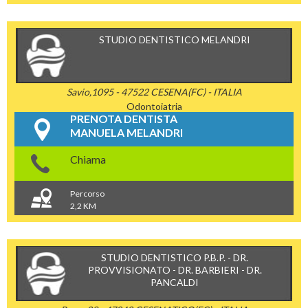
STUDIO DENTISTICO MELANDRI
Savio,1095 - 47522 CESENA(FC) - ITALIA
Odontoiatria
PRENOTA DENTISTA
MANUELA MELANDRI
Chiama
Percorso
2,2 KM
STUDIO DENTISTICO P.B.P. - DR.
PROVVISIONATO - DR. BARBIERI - DR.
PANCALDI