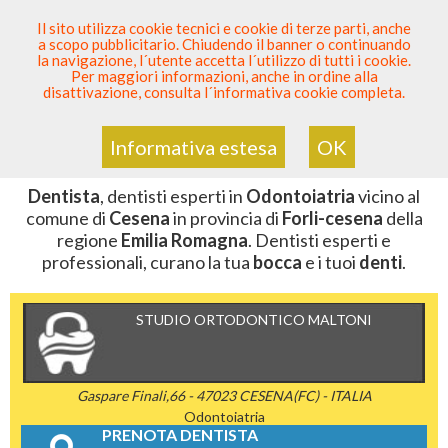
SEI DENTISTA? PARTECIPA
Il sito utilizza cookie tecnici e cookie di terze parti, anche
a scopo pubblicitario. Chiudendo il banner o continuando
Sei Qui
Elenco Dentista Sicuro
>
Odontoiatria
>
Dentista
la navigazione, l´utente accetta l´utilizzo di tutti i cookie.
>
Emilia Romagna
>
Forli-Cesena
>
Cesena
Per maggiori informazioni, anche in ordine alla
disattivazione, consulta l´informativa cookie completa.
DENTISTA CESENA
Informativa estesa
OK
Dentista
, dentisti esperti in
Odontoiatria
vicino al
comune di
Cesena
in provincia di
Forli-cesena
della
regione
Emilia Romagna
. Dentisti esperti e
professionali, curano la tua
bocca
e i tuoi
denti
.
STUDIO ORTODONTICO MALTONI
Gaspare Finali,66 - 47023 CESENA(FC) - ITALIA
Odontoiatria
PRENOTA DENTISTA