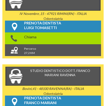
IV Novembre ,15 - 47921 RIMINI(RN) - ITALIA
Odontoiatria
PRENOTA DENTISTA
LUIGI TOMASETTI
Chiama
Percorso
27,2 KM
STUDIO DENTISTICO DOTT. FRANCO
MARIANI RAVENNA
Bovini,41 - 48100 RAVENNA(RA) - ITALIA
Odontoiatria
PRENOTA DENTISTA
FRANCO MARIANI