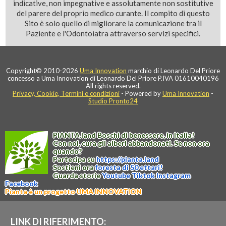
indicative, non impegnative e assolutamente non sostitutive
del parere del proprio medico curante. Il compito di questo
Sito è solo quello di migliorare la comunicazione tra il
Paziente e l'Odontoiatra attraverso servizi specifici.
Copyright© 2010-2026
Uma Innovation
marchio di Leonardo Del Priore
concesso a Uma Innovation di Leonardo Del Priore P.IVA 01610040196
All rights reserved.
Privacy, Cookie, Termini e condizioni
- Powered by
Uma Innovation
-
Studio Pronto24
PIANTA
.
land
Boschi di benessere, in Italia!
Con noi, cura gli alberi abbandonati. Se non ora
quando?
Partecipa su
https://
pianta
.
land
Sostieni ora
foresta di 50 ettari!
Guarda storie
Youtube
Tiktok
Instagram
Facebook
Pianta è un progetto UMA INNOVATION
LINK DI RIFERIMENTO: