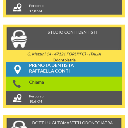
Percorso
17,8 KM
STUDIO CONTI DENTISTI
G. Mazzini,14 - 47121 FORLI'(FC) - ITALIA
Odontoiatria
PRENOTA DENTISTA
RAFFAELLA CONTI
Chiama
Percorso
18,6 KM
DOTT. LUIGI TOMASETTI ODONTOIATRA