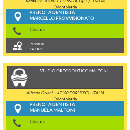
Roma,29 - 47042 CESENATICO(FC) - ITALIA
Odontoiatria
PRENOTA DENTISTA
MARCELLO PROVVISIONATO
Chiama
Percorso
14,1 KM
STUDIO ORTODONTICO MALTONI
Alfredo Oriani, - 47100 FORLI'(FC) - ITALIA
Odontoiatria
PRENOTA DENTISTA
MANUELA MALTONI
Chiama