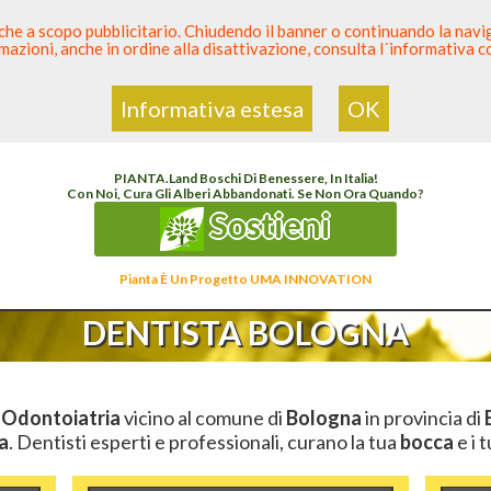
 anche a scopo pubblicitario. Chiudendo il banner o continuando la naviga
azioni, anche in ordine alla disattivazione, consulta l´informativa 
 Dentista
Elenco den
Informativa estesa
OK
Qui
Elenco Dentista Sicuro
>
Odontoiatria
>
Dentista
>
Emilia Romagna
>
Bologna
>
Bo
PIANTA
.
Land
Boschi Di Benessere, In Italia!
Con Noi, Cura Gli Alberi Abbandonati. Se Non Ora Quando?
Sostieni
Pianta È Un Progetto UMA INNOVATION
DENTISTA BOLOGNA
n
Odontoiatria
vicino al comune di
Bologna
in provincia di
a
. Dentisti esperti e professionali, curano la tua
bocca
e i 