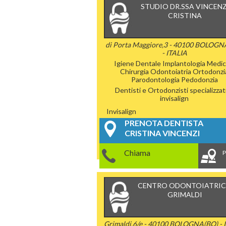
STUDIO DR.SSA VINCENZ
CRISTINA
di Porta Maggiore,3 - 40100 BOLOGN
- ITALIA
Igiene Dentale
Implantologia
Medic
Chirurgia
Odontoiatria
Ortodonzi
Parodontologia
Pedodonzia
Dentisti e Ortodonzisti specializzati
invisalign
Invisalign
PRENOTA DENTISTA
CRISTINA VINCENZI
Chiama
P
CENTRO ODONTOIATRI
GRIMALDI
Grimaldi,6/e - 40100 BOLOGNA(BO) - 