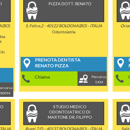
I
PIZZA DOTT. RENATO
A(BO)
S. Felice,2 - 40122 BOLOGNA(BO) - ITALIA
Oria
Odontoiatria
ina
a
 in
PRENOTA DENTISTA
RENATO PIZZA
Chiama
Percorso
1 KM
ercorso
800 M
CO
STUDIO MEDICO
ODONTOIATRICO DI
MARTONE DR. FILIPPO
ITALIA
Ruggi,7/D - 40137 BOLOGNA(BO) - ITALIA
Sali