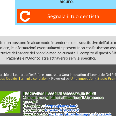
Sicuro
.
Segnala il tuo dentista
ito non possono in alcun modo intendersi come sostitutive dell'atto 
colare, le informazioni eventualmente presenti non costituiscono as
utive del parere del proprio medico curante. Il compito di questo Sito
Paziente e l'Odontoiatra attraverso servizi specifici.
rchio di Leonardo Del Priore concesso a Uma Innovation di Leonardo Del Pri
acy, Cookie, Termini e condizioni
- Powered by
Uma Innovation
-
Studio Pron
PIANTA
.
land
Boschi di benessere, in Italia!
Con noi, cura gli alberi abbandonati. Se non ora
quando?
Partecipa su
https://
pianta
.
land
Sostieni ora
foresta di 50 ettari!
Guarda storie
Youtube
Tiktok
Instagram
Facebook