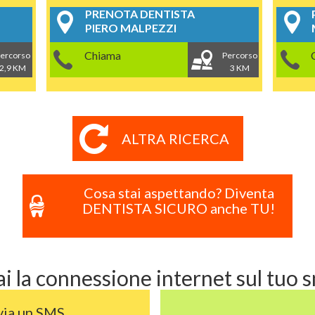
PRENOTA DENTISTA
PIERO MALPEZZI
Chiama
ercorso
Percorso
2,9 KM
3 KM
ALTRA RICERCA
Cosa stai aspettando? Diventa
DENTISTA SICURO anche TU!
i la connessione internet sul tuo
via un SMS