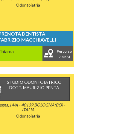
Odontoiatria
PRENOTA DENTISTA
FABRIZIO MACCHIAVELLI
Chiama
Percorso
2,4 KM
STUDIO ODONTOIATRICO
DOTT. MAURIZIO PENTA
egna,14/A - 40139 BOLOGNA(BO) -
ITALIA
Odontoiatria