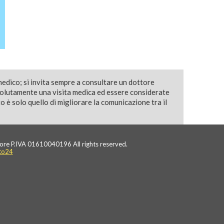
medico; si invita sempre a consultare un dottore
solutamente una visita medica ed essere considerate
 è solo quello di migliorare la comunicazione tra il
ore P.IVA 01610040196 All rights reserved.
to24