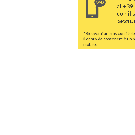
al
+39 
con il
SP24 D
*Riceverai un sms con i tele
il costo da sostenere è un
mobile.