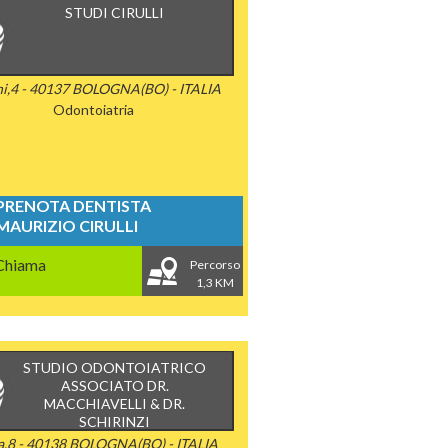
STUDI CIRULLI
ni,4 - 40137 BOLOGNA(BO) - ITALIA
Odontoiatria
PRENOTA DENTISTA
MAURIZIO CIRULLI
Chiama
Percorso
1,3 KM
STUDIO ODONTOIATRICO
ASSOCIATO DR.
MACCHIAVELLI & DR.
SCHIRINZI
ta,8 - 40138 BOLOGNA(BO) - ITALIA