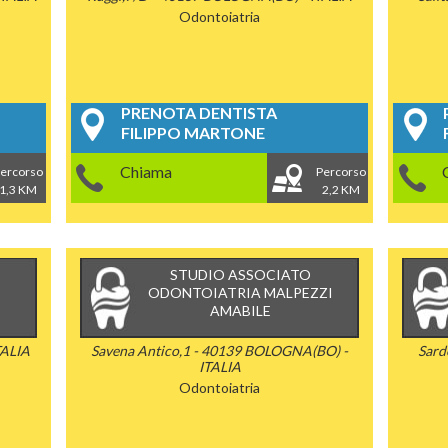
Odontoiatria
PRENOTA DENTISTA
FILIPPO MARTONE
Chiama
ercorso
Percorso
1,3 KM
2,2 KM
STUDIO ASSOCIATO
ODONTOIATRIA MALPEZZI
AMABILE
TALIA
Savena Antico,1 - 40139 BOLOGNA(BO) -
Sard
ITALIA
Odontoiatria