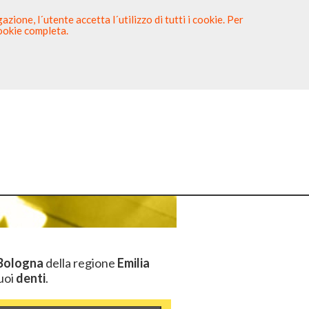
zione, l´utente accetta l´utilizzo di tutti i cookie. Per
cookie completa.
tista
Sei un Dentista?
logna
Bologna
della regione
Emilia
tuoi
denti
.