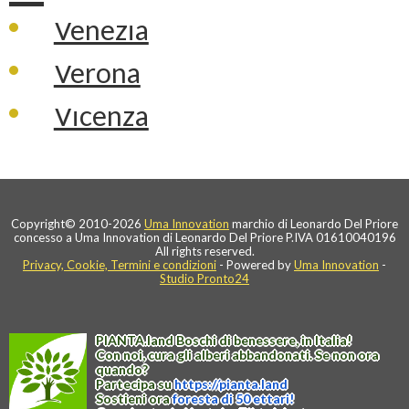
Venezia
Verona
Vicenza
Copyright© 2010-2026
Uma Innovation
marchio di Leonardo Del Priore
concesso a Uma Innovation di Leonardo Del Priore P.IVA 01610040196
All rights reserved.
Privacy, Cookie, Termini e condizioni
- Powered by
Uma Innovation
-
Studio Pronto24
PIANTA
.
land
Boschi di benessere, in Italia!
Con noi, cura gli alberi abbandonati. Se non ora
quando?
Partecipa su
https://
pianta
.
land
Sostieni ora
foresta di 50 ettari!