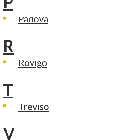
P
Padova
R
Rovigo
T
Treviso
V