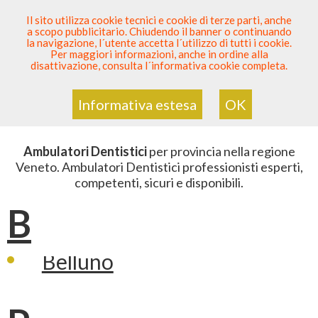
SEI DENTISTA? PARTECIPA
Il sito utilizza cookie tecnici e cookie di terze parti, anche
a scopo pubblicitario. Chiudendo il banner o continuando
Sei Qui
Elenco
>
Odontoiatria
>
Ambulatori Dentistici
>
la navigazione, l´utente accetta l´utilizzo di tutti i cookie.
Veneto
Per maggiori informazioni, anche in ordine alla
disattivazione, consulta l´informativa cookie completa.
ELENCO AMBULATORI DENTISTICI
IN VENETO
Informativa estesa
OK
Ambulatori Dentistici
per provincia nella regione
Veneto. Ambulatori Dentistici professionisti esperti,
competenti, sicuri e disponibili.
B
Belluno