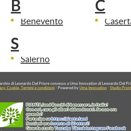
B
C
Benevento
Casert
S
Salerno
rchio di Leonardo Del Priore concesso a Uma Innovation di Leonardo Del Pri
acy, Cookie, Termini e condizioni
- Powered by
Uma Innovation
-
Studio Pron
PIANTA
.
land
Boschi di benessere, in Italia!
Con noi, cura gli alberi abbandonati. Se non ora
quando?
Partecipa su
https://
pianta
.
land
Sostieni ora
foresta di 50 ettari!
Guarda storie
Youtube
Tiktok
Instagram
Facebook