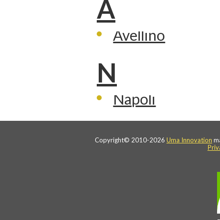
A
Avellino
N
Napoli
Copyright© 2010-2026
Uma Innovation
ma
Priv