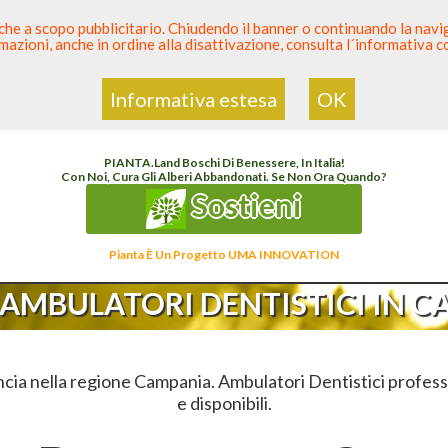
 anche a scopo pubblicitario. Chiudendo il banner o continuando la naviga
azioni, anche in ordine alla disattivazione, consulta l´informativa 
 Dentista
Elenco den
Informativa estesa
OK
Sei Qui
Elenco
>
Odontoiatria
>
Ambulatori Dentistici
>
Campania
PIANTA
.
Land
Boschi Di Benessere, In Italia!
Con Noi, Cura Gli Alberi Abbandonati. Se Non Ora Quando?
Sostieni
Pianta È Un Progetto UMA INNOVATION
AMBULATORI DENTISTICI IN 
cia nella regione Campania. Ambulatori Dentistici professi
e disponibili.