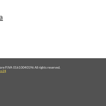
a
ore P.IVA 01610040196 All rights reserved.
to24