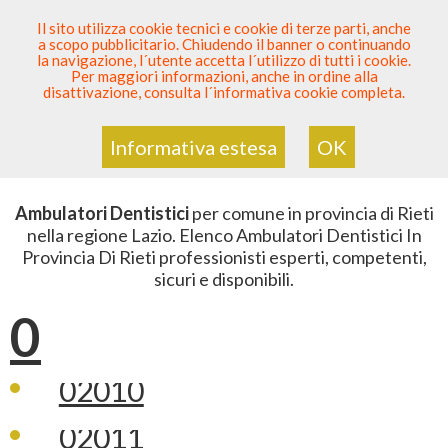
SEI DENTISTA? PARTECIPA
Il sito utilizza cookie tecnici e cookie di terze parti, anche
a scopo pubblicitario. Chiudendo il banner o continuando
Sei Qui
Elenco
>
Odontoiatria
>
Ambulatori Dentistici
>
la navigazione, l´utente accetta l´utilizzo di tutti i cookie.
Lazio
>
Rieti
Per maggiori informazioni, anche in ordine alla
disattivazione, consulta l´informativa cookie completa.
ELENCO AMBULATORI DENTISTICI
IN PROVINCIA DI RIETI
Informativa estesa
OK
Ambulatori Dentistici
per comune in provincia di Rieti
nella regione Lazio. Elenco Ambulatori Dentistici In
Provincia Di Rieti professionisti esperti, competenti,
sicuri e disponibili.
0
02010
02011