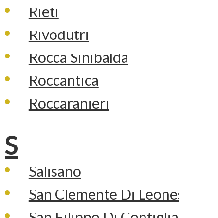
Rieti
Rivodutri
Rocca Sinibalda
Roccantica
Roccaranieri
S
Salisano
San Clemente Di Leonessa
San Filippo Di Contigliano