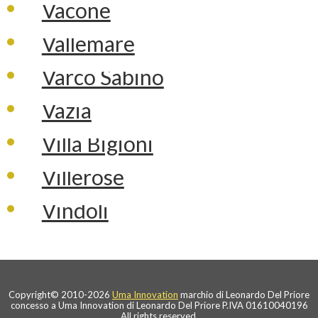
Vacone
Vallemare
Varco Sabino
Vazia
Villa Bigioni
Villerose
Vindoli
Copyright© 2010-2026
Uma Innovation
marchio di Leonardo Del Priore
concesso a Uma Innovation di Leonardo Del Priore P.IVA 01610040196
All rights reserved.