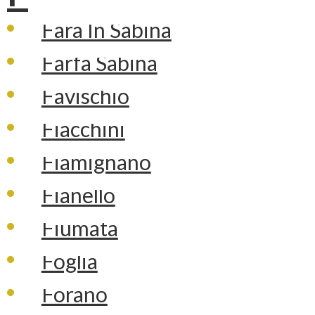
Fara In Sabina
Farfa Sabina
Favischio
Fiacchini
Fiamignano
Fianello
Fiumata
Foglia
Forano