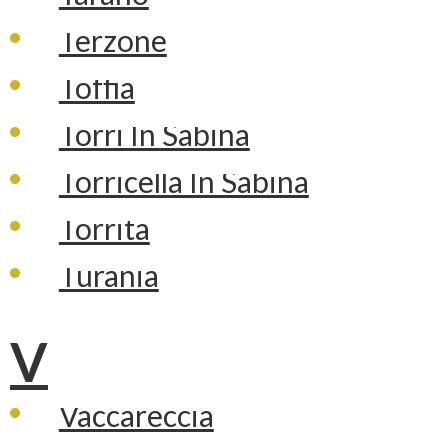
Terzone
Toffia
Torri In Sabina
Torricella In Sabina
Torrita
Turania
V
Vaccareccia