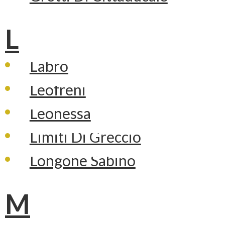
L
Labro
Leofreni
Leonessa
Limiti Di Greccio
Longone Sabino
M