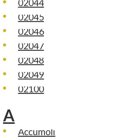
02044
02045
02046
02047
02048
02049
02100
A
Accumoli