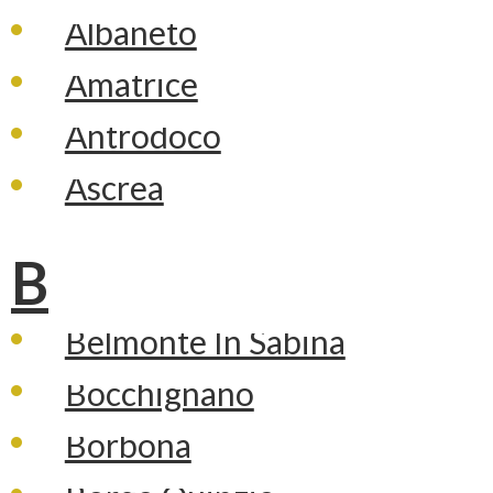
Albaneto
Amatrice
Antrodoco
Ascrea
B
Belmonte In Sabina
Bocchignano
Borbona