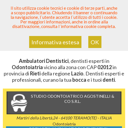
SEI DENTISTA? PARTECIPA
Il sito utilizza cookie tecnici e cookie di terze parti, anche
a scopo pubblicitario. Chiudendo il banner o continuando
Sei Qui
Elenco Dentista Sicuro
>
Odontoiatria
>
la navigazione, l´utente accetta l´utilizzo di tutti i cookie.
Ambulatori Dentistici
>
Lazio
>
Rieti
>
CAP 02012
Per maggiori informazioni, anche in ordine alla
disattivazione, consulta l´informativa cookie completa.
AMBULATORI DENTISTICI DELLA
ZONA CON CAP 02012
Informativa estesa
OK
Ambulatori Dentistici
, dentisti esperti in
Odontoiatria
vicino alla zona con CAP
02012
in
provincia di
Rieti
della regione
Lazio
. Dentisti esperti e
professionali, curano la tua
bocca
e i tuoi
denti
.
STUDIO ODONTOIATRICO AGOSTINELLI &
CO S.R.L.
Martiri della Libertà,24 - 64100 TERAMO(TE) - ITALIA
Odontoiatria