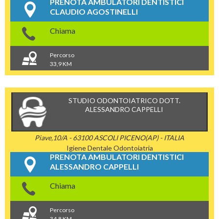
PRENOTA AMBULATORI DENTISTICI
CLAUDIO AGOSTINELLI
Chiama
Percorso
33,9 KM
STUDIO ODONTOIATRICO DOTT.
ALESSANDRO CAPPELLI
Piave,10/A - 63100 ASCOLI PICENO(AP) - ITALIA
Igiene Dentale
Odontoiatria
PRENOTA AMBULATORI DENTISTICI
ALESSANDRO CAPPELLI
Chiama
Percorso
34,8 KM