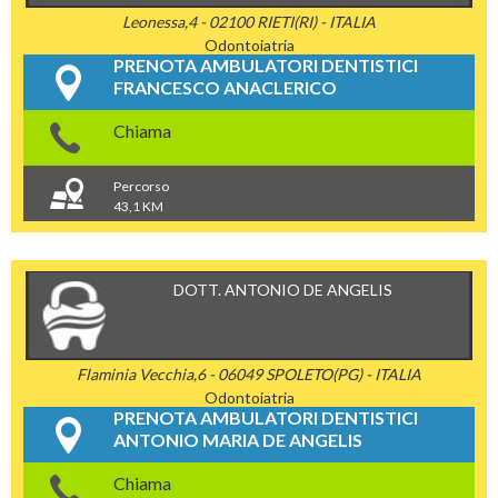
Leonessa,4 - 02100 RIETI(RI) - ITALIA
Odontoiatria
PRENOTA AMBULATORI DENTISTICI
FRANCESCO ANACLERICO
Chiama
Percorso
43,1 KM
DOTT. ANTONIO DE ANGELIS
Flaminia Vecchia,6 - 06049 SPOLETO(PG) - ITALIA
Odontoiatria
PRENOTA AMBULATORI DENTISTICI
ANTONIO MARIA DE ANGELIS
Chiama