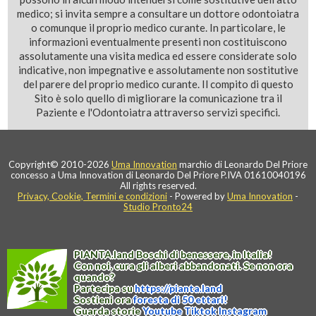
medico; si invita sempre a consultare un dottore odontoiatra
o comunque il proprio medico curante. In particolare, le
informazioni eventualmente presenti non costituiscono
assolutamente una visita medica ed essere considerate solo
indicative, non impegnative e assolutamente non sostitutive
del parere del proprio medico curante. Il compito di questo
Sito è solo quello di migliorare la comunicazione tra il
Paziente e l'Odontoiatra attraverso servizi specifici.
Copyright© 2010-2026
Uma Innovation
marchio di Leonardo Del Priore
concesso a Uma Innovation di Leonardo Del Priore P.IVA 01610040196
All rights reserved.
Privacy, Cookie, Termini e condizioni
- Powered by
Uma Innovation
-
Studio Pronto24
PIANTA
.
land
Boschi di benessere, in Italia!
Con noi, cura gli alberi abbandonati. Se non ora
quando?
Partecipa su
https://
pianta
.
land
Sostieni ora
foresta di 50 ettari!
Guarda storie
Youtube
Tiktok
Instagram