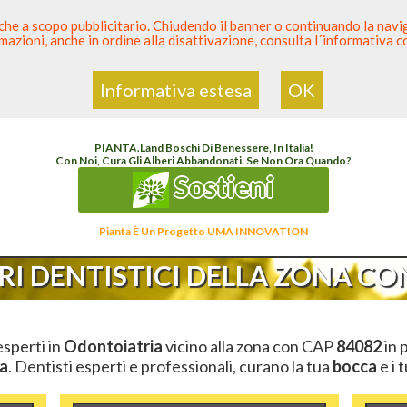
 anche a scopo pubblicitario. Chiudendo il banner o continuando la naviga
azioni, anche in ordine alla disattivazione, consulta l´informativa 
 Dentista
Elenco den
Informativa estesa
OK
enco Dentista Sicuro
>
Odontoiatria
>
Ambulatori Dentistici
>
Campania
>
Salerno
>
C
PIANTA
.
Land
Boschi Di Benessere, In Italia!
Con Noi, Cura Gli Alberi Abbandonati. Se Non Ora Quando?
Sostieni
Pianta È Un Progetto UMA INNOVATION
I DENTISTICI DELLA ZONA CON
esperti in
Odontoiatria
vicino alla zona con CAP
84082
in 
a
. Dentisti esperti e professionali, curano la tua
bocca
e i 