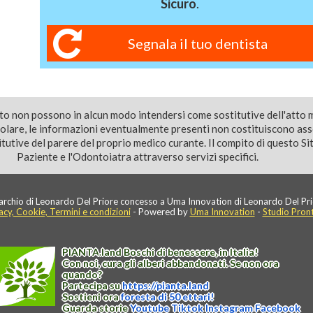
Sicuro
.
Segnala il tuo dentista
ito non possono in alcun modo intendersi come sostitutive dell'atto 
colare, le informazioni eventualmente presenti non costituiscono as
utive del parere del proprio medico curante. Il compito di questo Sito
Paziente e l'Odontoiatra attraverso servizi specifici.
rchio di Leonardo Del Priore concesso a Uma Innovation di Leonardo Del Pri
acy, Cookie, Termini e condizioni
- Powered by
Uma Innovation
-
Studio Pron
PIANTA
.
land
Boschi di benessere, in Italia!
Con noi, cura gli alberi abbandonati. Se non ora
quando?
Partecipa su
https://
pianta
.
land
Sostieni ora
foresta di 50 ettari!
Guarda storie
Youtube
Tiktok
Instagram
Facebook