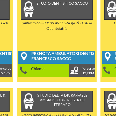
STUDIO DENTISTICO SACCO
OCERA
Umberto,65 - 83100 AVELLINO(AV) - ITALIA
U
Odontoiatria
NTISTICI
PRENOTA AMBULATORI DENTISTICI
FRANCESCO SACCO
Chiama
ercorso
Percorso
10,8 KM
12,7 KM
L &
STUDIO DELTA DR. RAFFAELE
AMBROSIO DR. ROBERTO
FERRARO
TALIA
Parco Ambrosio,42 - 80047 SAN GIUSEPPE
Nazion