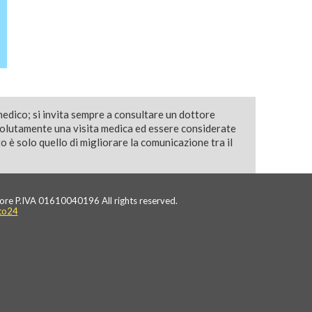
medico; si invita sempre a consultare un dottore
solutamente una visita medica ed essere considerate
 è solo quello di migliorare la comunicazione tra il
ore P.IVA 01610040196 All rights reserved.
to24