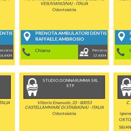
VESUVIANO(NA) - ITALIA
Odontoiatria
NTISTICI
PRENOTA AMBULATORI DENTISTICI
A
RAFFAELE AMBROSIO
Chiama
ercorso
Percorso
14,4 KM
17,4 KM
STUDIO DONNARUMMA SRL
STP
TALIA
Vittorio Emanuele ,33 - 80053
C.
CASTELLAMMARE DI STABIA(NA) - ITALIA
Odontoiatria
Igien
ORTO
SBIA