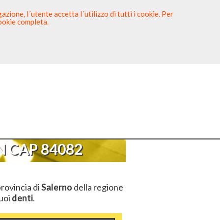
zione, l´utente accetta l´utilizzo di tutti i cookie. Per
cookie completa.
tista
Sei un Dentista?
AP 84082
 CAP 84082
provincia di
Salerno
della regione
tuoi
denti
.