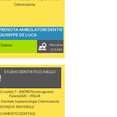
Odontoiatria
PRENOTA AMBULATORI DENTISTICI
GIUSEPPE DE LUCA
Chiama
Percorso
17,5 KM
STUDIO DENTISTICO AIELLO
 Crudele,7 - 84098 Pontecagnano
Faiano(SA) - ITALIA
e Dentale
Implantologia
Odontoiatria
DONZIA INVISIBILE
NCAMENTO DENTALE