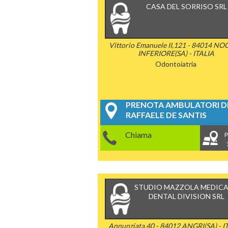
CASA DEL SORRISO SRL
Vittorio Emanuele II,121 - 84014 N
INFERIORE(SA) - ITALIA
Odontoiatria
PRENOTA AMBULATORI DE
RAFFAELE DE SANTIS
Chiama
P
STUDIO MAZZOLA MEDICA
DENTAL DIVISION SRL
Annunziata,40 - 84012 ANGRI(SA) - I