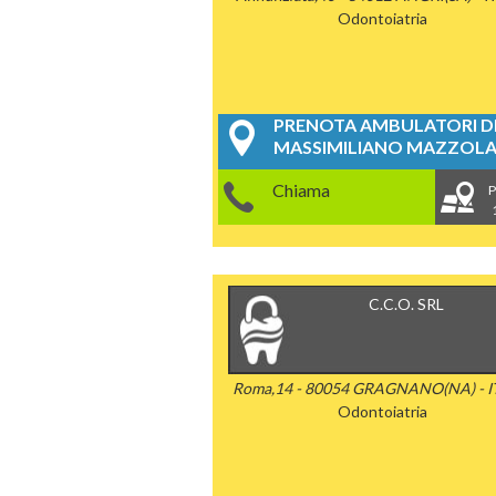
Odontoiatria
PRENOTA AMBULATORI DE
MASSIMILIANO MAZZOL
Chiama
P
C.C.O. SRL
Roma,14 - 80054 GRAGNANO(NA) - I
Odontoiatria