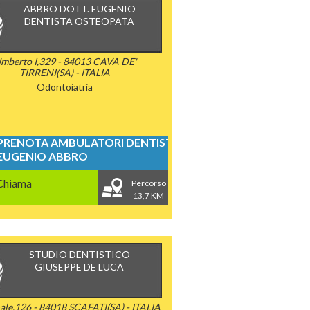
ABBRO DOTT. EUGENIO
DENTISTA OSTEOPATA
mberto I,329 - 84013 CAVA DE'
TIRRENI(SA) - ITALIA
Odontoiatria
PRENOTA AMBULATORI DENTISTICI
EUGENIO ABBRO
Chiama
Percorso
13,7 KM
STUDIO DENTISTICO
GIUSEPPE DE LUCA
ale,126 - 84018 SCAFATI(SA) - ITALIA