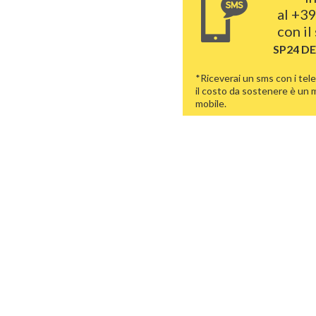
al
+39
con il
SP24 D
*Riceverai un sms con i tele
il costo da sostenere è un
mobile.