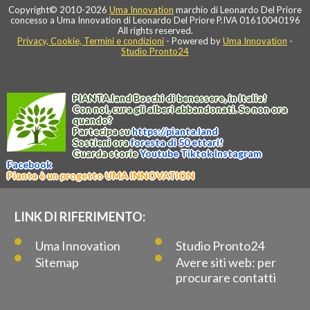
Copyright© 2010-2026
Uma Innovation
marchio di Leonardo Del Priore
concesso a Uma Innovation di Leonardo Del Priore P.IVA 01610040196
All rights reserved.
Privacy, Cookie, Termini e condizioni
- Powered by
Uma Innovation
-
Studio Pronto24
PIANTA
.
land
Boschi di benessere, in Italia!
Con noi, cura gli alberi abbandonati. Se non ora
quando?
Partecipa su
https://
pianta
.
land
Sostieni ora
foresta di 50 ettari!
Guarda storie
Youtube
Tiktok
Instagram
Facebook
Pianta è un progetto UMA INNOVATION
LINK DI RIFERIMENTO:
Uma Innovation
Studio Pronto24
Sitemap
Avere siti web: per
procurare contatti