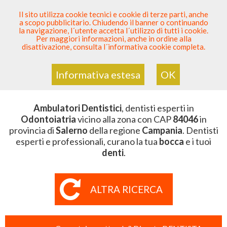
SEI DENTISTA? PARTECIPA
Il sito utilizza cookie tecnici e cookie di terze parti, anche
a scopo pubblicitario. Chiudendo il banner o continuando
Sei Qui
Elenco Dentista Sicuro
>
Odontoiatria
>
la navigazione, l´utente accetta l´utilizzo di tutti i cookie.
Ambulatori Dentistici
>
Campania
>
Salerno
>
CAP
Per maggiori informazioni, anche in ordine alla
84046
disattivazione, consulta l´informativa cookie completa.
AMBULATORI DENTISTICI DELLA
ZONA CON CAP 84046
Informativa estesa
OK
Ambulatori Dentistici
, dentisti esperti in
Odontoiatria
vicino alla zona con CAP
84046
in
provincia di
Salerno
della regione
Campania
. Dentisti
esperti e professionali, curano la tua
bocca
e i tuoi
denti
.
ALTRA RICERCA