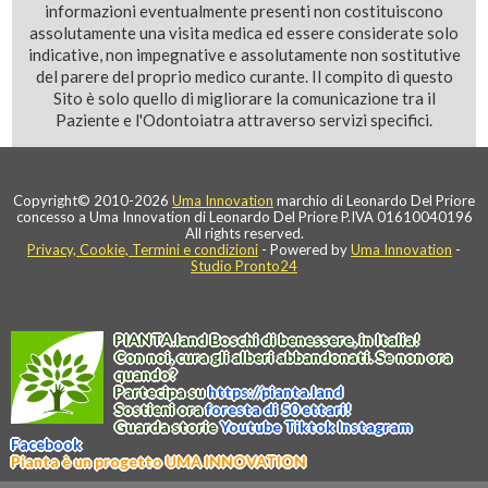
informazioni eventualmente presenti non costituiscono
assolutamente una visita medica ed essere considerate solo
indicative, non impegnative e assolutamente non sostitutive
del parere del proprio medico curante. Il compito di questo
Sito è solo quello di migliorare la comunicazione tra il
Paziente e l'Odontoiatra attraverso servizi specifici.
Copyright© 2010-2026
Uma Innovation
marchio di Leonardo Del Priore
concesso a Uma Innovation di Leonardo Del Priore P.IVA 01610040196
All rights reserved.
Privacy, Cookie, Termini e condizioni
- Powered by
Uma Innovation
-
Studio Pronto24
PIANTA
.
land
Boschi di benessere, in Italia!
Con noi, cura gli alberi abbandonati. Se non ora
quando?
Partecipa su
https://
pianta
.
land
Sostieni ora
foresta di 50 ettari!
Guarda storie
Youtube
Tiktok
Instagram
Facebook
Pianta è un progetto UMA INNOVATION