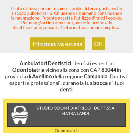
SEI DENTISTA? PARTECIPA
Il sito utilizza cookie tecnici e cookie di terze parti, anche
a scopo pubblicitario. Chiudendo il banner o continuando
Sei Qui
Elenco Dentista Sicuro
>
Odontoiatria
>
la navigazione, l´utente accetta l´utilizzo di tutti i cookie.
Ambulatori Dentistici
>
Campania
>
Avellino
>
CAP
Per maggiori informazioni, anche in ordine alla
83044
disattivazione, consulta l´informativa cookie completa.
AMBULATORI DENTISTICI DELLA
ZONA CON CAP 83044
Informativa estesa
OK
Ambulatori Dentistici
, dentisti esperti in
Odontoiatria
vicino alla zona con CAP
83044
in
provincia di
Avellino
della regione
Campania
. Dentisti
esperti e professionali, curano la tua
bocca
e i tuoi
denti
.
STUDIO ODONTOIATRICO - DOTT.SSA
ELVIRA LANDI
Odontoiatria