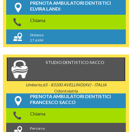
PRENOTA AMBULATORI DENTISTICI
ELVIRA LANDI
Chiama
Distanza
27,6 KM
STUDIO DENTISTICO SACCO
Umberto,65 - 83100 AVELLINO(AV) - ITALIA
Odontoiatria
PRENOTA AMBULATORI DENTISTICI
FRANCESCO SACCO
Chiama
Percorso