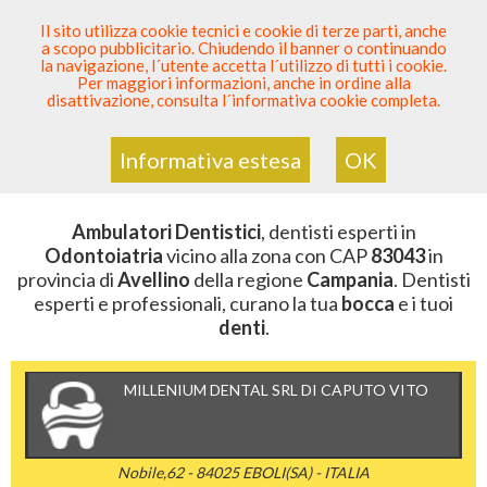
SEI DENTISTA? PARTECIPA
Il sito utilizza cookie tecnici e cookie di terze parti, anche
a scopo pubblicitario. Chiudendo il banner o continuando
Sei Qui
Elenco Dentista Sicuro
>
Odontoiatria
>
la navigazione, l´utente accetta l´utilizzo di tutti i cookie.
Ambulatori Dentistici
>
Campania
>
Avellino
>
CAP
Per maggiori informazioni, anche in ordine alla
83043
disattivazione, consulta l´informativa cookie completa.
AMBULATORI DENTISTICI DELLA
ZONA CON CAP 83043
Informativa estesa
OK
Ambulatori Dentistici
, dentisti esperti in
Odontoiatria
vicino alla zona con CAP
83043
in
provincia di
Avellino
della regione
Campania
. Dentisti
esperti e professionali, curano la tua
bocca
e i tuoi
denti
.
MILLENIUM DENTAL SRL DI CAPUTO VITO
Nobile,62 - 84025 EBOLI(SA) - ITALIA