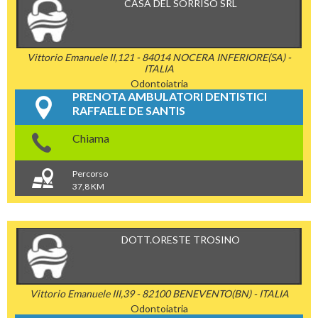
CASA DEL SORRISO SRL
Vittorio Emanuele II,121 - 84014 NOCERA INFERIORE(SA) -
ITALIA
Odontoiatria
PRENOTA AMBULATORI DENTISTICI
RAFFAELE DE SANTIS
Chiama
Percorso
37,8 KM
DOTT.ORESTE TROSINO
Vittorio Emanuele III,39 - 82100 BENEVENTO(BN) - ITALIA
Odontoiatria