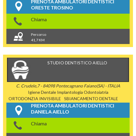
PRENOTA AMBULATORI DENTISTICI
ORESTE TROSINO
Chiama
Percorso
41,7 KM
STUDIO DENTISTICO AIELLO
C. Crudele,7 - 84098 Pontecagnano Faiano(SA) - ITALIA
Igiene Dentale
Implantologia
Odontoiatria
ORTODONZIA INVISIBILE
SBIANCAMENTO DENTALE
PRENOTA AMBULATORI DENTISTICI
DANIELA AIELLO
Chiama