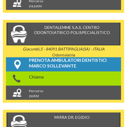
Percorso
24,6 KM
DENTALEMME S.A.S. CENTRO
ODONTOIATRICO POLISPECIALISTICO
Giacumbi,5 - 84091 BATTIPAGLIA(SA) - ITALIA
Odontoiatria
PRENOTA AMBULATORI DENTISTICI
MARCO SOLLEVANTE
Chiama
Percorso
26 KM
MIRRA DR. EGIDIO