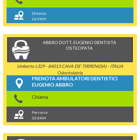
Distanza
26,9 KM
ABBRO DOTT. EUGENIO DENTISTA
OSTEOPATA
Umberto I,329 - 84013 CAVA DE' TIRRENI(SA) - ITALIA
Odontoiatria
PRENOTA AMBULATORI DENTISTICI
EUGENIO ABBRO
Chiama
Percorso
33,8 KM