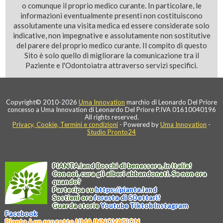
o comunque il proprio medico curante. In particolare, le
informazioni eventualmente presenti non costituiscono
assolutamente una visita medica ed essere considerate solo
indicative, non impegnative e assolutamente non sostitutive
del parere del proprio medico curante. Il compito di questo
Sito è solo quello di migliorare la comunicazione tra il
Paziente e l'Odontoiatra attraverso servizi specifici.
Copyright© 2010-2026
Uma Innovation
marchio di Leonardo Del Priore
concesso a Uma Innovation di Leonardo Del Priore P.IVA 01610040196
All rights reserved.
Privacy, Cookie, Termini e condizioni
- Powered by
Uma Innovation
-
Studio Pronto24
PIANTA
.
land
Boschi di benessere, in Italia!
Con noi, cura gli alberi abbandonati. Se non ora
quando?
Partecipa su
https://
pianta
.
land
Sostieni ora
foresta di 50 ettari!
Guarda storie
Youtube
Tiktok
Instagram
Facebook
Pianta è un progetto UMA INNOVATION