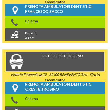
Odontoiatria
PRENOTA AMBULATORI DENTISTICI
FRANCESCO SACCO
Chiama
Percorso
2,2 KM
DOTT.ORESTE TROSINO
Vittorio Emanuele III,39 - 82100 BENEVENTO(BN) - ITALIA
Odontoiatria
PRENOTA AMBULATORI DENTISTICI
ORESTE TROSINO
Chiama