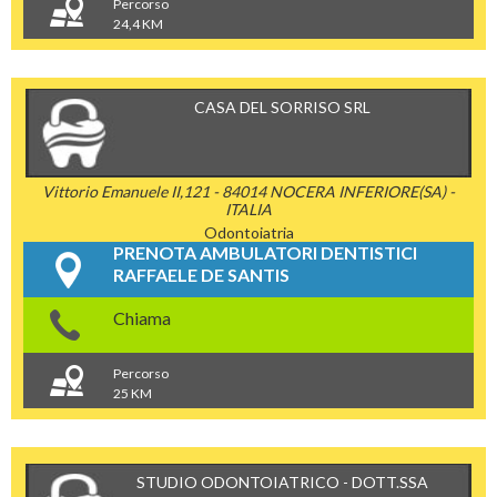
Percorso
24,4 KM
CASA DEL SORRISO SRL
Vittorio Emanuele II,121 - 84014 NOCERA INFERIORE(SA) -
ITALIA
Odontoiatria
PRENOTA AMBULATORI DENTISTICI
RAFFAELE DE SANTIS
Chiama
Percorso
25 KM
STUDIO ODONTOIATRICO - DOTT.SSA