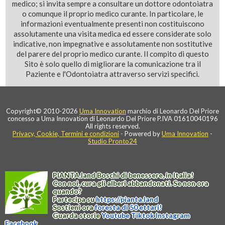
medico; si invita sempre a consultare un dottore odontoiatra
o comunque il proprio medico curante. In particolare, le
informazioni eventualmente presenti non costituiscono
assolutamente una visita medica ed essere considerate solo
indicative, non impegnative e assolutamente non sostitutive
del parere del proprio medico curante. Il compito di questo
Sito è solo quello di migliorare la comunicazione tra il
Paziente e l'Odontoiatra attraverso servizi specifici.
Copyright© 2010-2026
Uma Innovation
marchio di Leonardo Del Priore
concesso a Uma Innovation di Leonardo Del Priore P.IVA 01610040196
All rights reserved.
Privacy, Cookie, Termini e condizioni
- Powered by
Uma Innovation
-
Studio Pronto24
PIANTA
.
land
Boschi di benessere, in Italia!
Con noi, cura gli alberi abbandonati. Se non ora
quando?
Partecipa su
https://
pianta
.
land
Sostieni ora
foresta di 50 ettari!
Guarda storie
Youtube
Tiktok
Instagram
Facebook