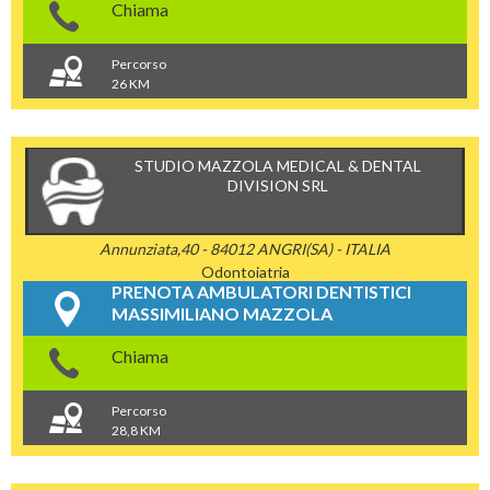
Chiama
Percorso
26 KM
STUDIO MAZZOLA MEDICAL & DENTAL
DIVISION SRL
Annunziata,40 - 84012 ANGRI(SA) - ITALIA
Odontoiatria
PRENOTA AMBULATORI DENTISTICI
MASSIMILIANO MAZZOLA
Chiama
Percorso
28,8 KM