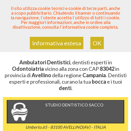
SEI DENTISTA? PARTECIPA
Il sito utilizza cookie tecnici e cookie di terze parti, anche
a scopo pubblicitario. Chiudendo il banner o continuando
Sei Qui
Elenco Dentista Sicuro
>
Odontoiatria
>
la navigazione, l´utente accetta l´utilizzo di tutti i cookie.
Ambulatori Dentistici
>
Campania
>
Avellino
>
CAP
Per maggiori informazioni, anche in ordine alla
83042
disattivazione, consulta l´informativa cookie completa.
AMBULATORI DENTISTICI DELLA
ZONA CON CAP 83042
Informativa estesa
OK
Ambulatori Dentistici
, dentisti esperti in
Odontoiatria
vicino alla zona con CAP
83042
in
provincia di
Avellino
della regione
Campania
. Dentisti
esperti e professionali, curano la tua
bocca
e i tuoi
denti
.
STUDIO DENTISTICO SACCO
Umberto,65 - 83100 AVELLINO(AV) - ITALIA