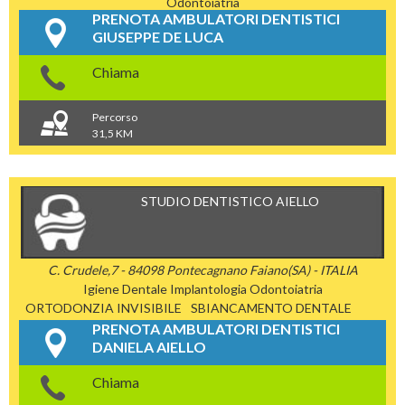
Odontoiatria
PRENOTA AMBULATORI DENTISTICI
GIUSEPPE DE LUCA
Chiama
Percorso
31,5 KM
STUDIO DENTISTICO AIELLO
C. Crudele,7 - 84098 Pontecagnano Faiano(SA) - ITALIA
Igiene Dentale
Implantologia
Odontoiatria
ORTODONZIA INVISIBILE
SBIANCAMENTO DENTALE
PRENOTA AMBULATORI DENTISTICI
DANIELA AIELLO
Chiama