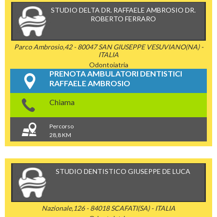
STUDIO DELTA DR. RAFFAELE AMBROSIO DR.
ROBERTO FERRARO
Parco Ambrosio,42 - 80047 SAN GIUSEPPE VESUVIANO(NA) -
ITALIA
Odontoiatria
PRENOTA AMBULATORI DENTISTICI
RAFFAELE AMBROSIO
Chiama
Percorso
28,8 KM
STUDIO DENTISTICO GIUSEPPE DE LUCA
Nazionale,126 - 84018 SCAFATI(SA) - ITALIA