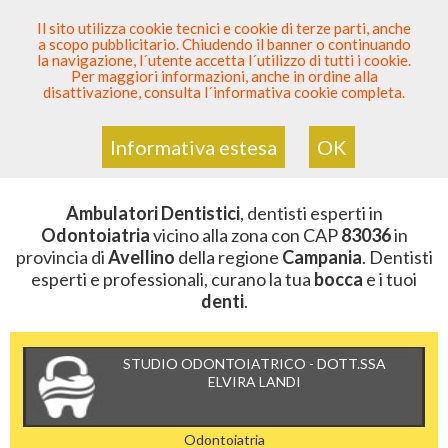
SEI DENTISTA? PARTECIPA
Il sito utilizza cookie tecnici e cookie di terze parti, anche
a scopo pubblicitario. Chiudendo il banner o continuando
Sei Qui
Elenco Dentista Sicuro
>
Odontoiatria
>
la navigazione, l´utente accetta l´utilizzo di tutti i cookie.
Ambulatori Dentistici
>
Campania
>
Avellino
>
CAP
Per maggiori informazioni, anche in ordine alla
83036
disattivazione, consulta l´informativa cookie completa.
AMBULATORI DENTISTICI DELLA
ZONA CON CAP 83036
Informativa estesa
OK
Ambulatori Dentistici
, dentisti esperti in
Odontoiatria
vicino alla zona con CAP
83036
in
provincia di
Avellino
della regione
Campania
. Dentisti
esperti e professionali, curano la tua
bocca
e i tuoi
denti
.
STUDIO ODONTOIATRICO - DOTT.SSA
ELVIRA LANDI
Odontoiatria