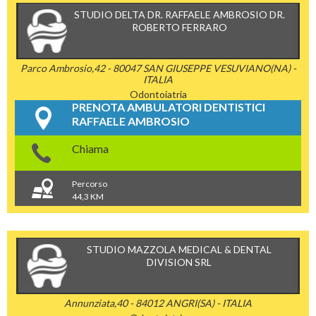
STUDIO DELTA DR. RAFFAELE AMBROSIO DR.
ROBERTO FERRARO
Parco Ambrosio,42 - 80047 SAN GIUSEPPE VESUVIANO(NA) -
ITALIA
Odontoiatria
PRENOTA AMBULATORI DENTISTICI
RAFFAELE AMBROSIO
Chiama
Percorso
44,3 KM
STUDIO MAZZOLA MEDICAL & DENTAL
DIVISION SRL
Annunziata,40 - 84012 ANGRI(SA) - ITALIA