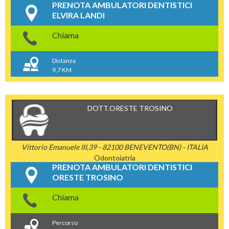
PRENOTA AMBULATORI DENTISTICI
ELVIRA LANDI
Chiama
Distanza
9,7 KM
DOTT.ORESTE TROSINO
Vittorio Emanuele III,39 - 82100 BENEVENTO(BN) - ITALIA
Odontoiatria
PRENOTA AMBULATORI DENTISTICI
ORESTE TROSINO
Chiama
Percorso