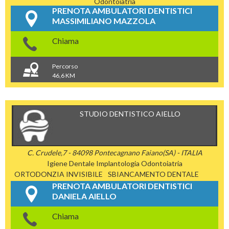
Odontoiatria
PRENOTA AMBULATORI DENTISTICI
MASSIMILIANO MAZZOLA
Chiama
Percorso
46,6 KM
STUDIO DENTISTICO AIELLO
C. Crudele,7 - 84098 Pontecagnano Faiano(SA) - ITALIA
Igiene Dentale
Implantologia
Odontoiatria
ORTODONZIA INVISIBILE
SBIANCAMENTO DENTALE
PRENOTA AMBULATORI DENTISTICI
DANIELA AIELLO
Chiama