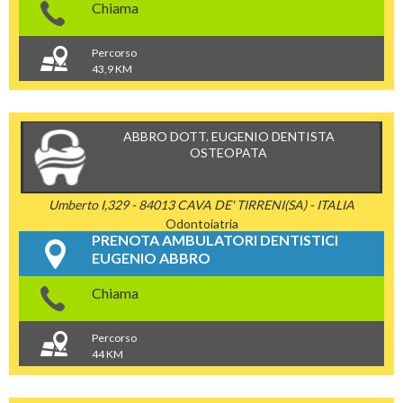
Chiama
Percorso
43,9 KM
ABBRO DOTT. EUGENIO DENTISTA
OSTEOPATA
Umberto I,329 - 84013 CAVA DE' TIRRENI(SA) - ITALIA
Odontoiatria
PRENOTA AMBULATORI DENTISTICI
EUGENIO ABBRO
Chiama
Percorso
44 KM