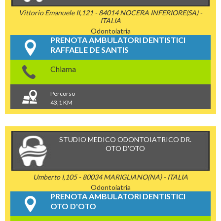
Vittorio Emanuele II,121 - 84014 NOCERA INFERIORE(SA) -
ITALIA
Odontoiatria
PRENOTA AMBULATORI DENTISTICI
RAFFAELE DE SANTIS
Chiama
Percorso
43,1 KM
STUDIO MEDICO ODONTOIATRICO DR.
OTO D'OTO
Umberto I,105 - 80034 MARIGLIANO(NA) - ITALIA
Odontoiatria
PRENOTA AMBULATORI DENTISTICI
OTO D'OTO