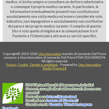
medico; si invita sempre a consultare un dottore odontoiatra
o comunque il proprio medico curante. In particolare, le
informazioni eventualmente presenti non costituiscono
assolutamente una visita medica ed essere considerate solo
indicative, non impegnative e assolutamente non sostitutive
del parere del proprio medico curante. Il compito di questo
Sito è solo quello di migliorare la comunicazione tra il
Paziente e l'Odontoiatra attraverso servizi specifici.
Copyright© 2010-2026
Uma Innovation
marchio di Leonardo Del Priore
concesso a Uma Innovation di Leonardo Del Priore P.IVA 01610040196
All rights reserved.
Privacy, Cookie, Termini e condizioni
- Powered by
Uma Innovation
-
Studio Pronto24
PIANTA
.
land
Boschi di benessere, in Italia!
Con noi, cura gli alberi abbandonati. Se non ora
quando?
Partecipa su
https://
pianta
.
land
Sostieni ora
foresta di 50 ettari!
Guarda storie
Youtube
Tiktok
Instagram
Facebook