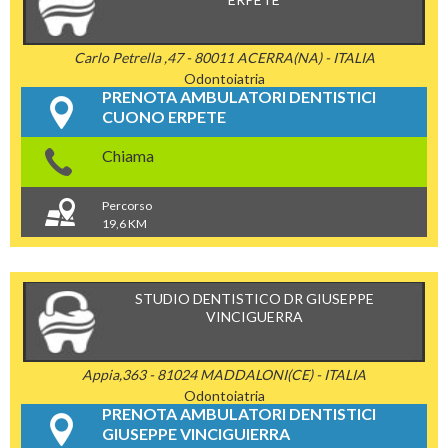
Carlo Petrella ,47 - 80011 ACERRA(NA) - ITALIA
Odontoiatria
PRENOTA AMBULATORI DENTISTICI
CUONO ERPETE
Chiama
Percorso
19,6 KM
STUDIO DENTISTICO DR GIUSEPPE
VINCIGUERRA
Appia,363 - 81024 MADDALONI(CE) - ITALIA
Odontoiatria
PRENOTA AMBULATORI DENTISTICI
GIUSEPPE VINCIGUIERRA