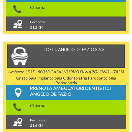
Chiama
Percorso
21,2 KM
DOTT. ANGELO DE FAZIO S.A.S.
Umberto I,535 - 80013 CASALNUOVO DI NAPOLI(NA) - ITALIA
Gnatologia
Implantologia
Odontoiatria
Parodontologia
Pedodonzia
PRENOTA AMBULATORI DENTISTICI
ANGELO DE FAZIO
Chiama
Percorso
21,6 KM