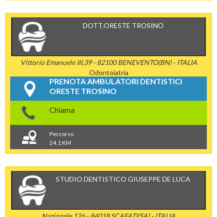
DOTT.ORESTE TROSINO
Vittorio Emanuele III,39 - 82100 BENEVENTO(BN) - ITALIA
Odontoiatria
PRENOTA AMBULATORI DENTISTICI
ORESTE TROSINO
Chiama
Percorso
24,1 KM
STUDIO DENTISTICO GIUSEPPE DE LUCA
Nazionale,126 - 84018 SCAFATI(SA) - ITALIA