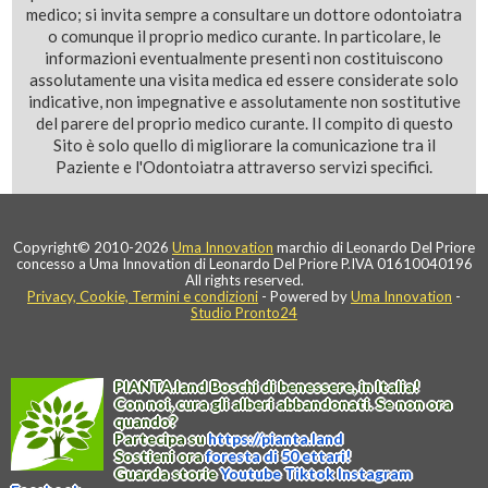
medico; si invita sempre a consultare un dottore odontoiatra
o comunque il proprio medico curante. In particolare, le
informazioni eventualmente presenti non costituiscono
assolutamente una visita medica ed essere considerate solo
indicative, non impegnative e assolutamente non sostitutive
del parere del proprio medico curante. Il compito di questo
Sito è solo quello di migliorare la comunicazione tra il
Paziente e l'Odontoiatra attraverso servizi specifici.
Copyright© 2010-2026
Uma Innovation
marchio di Leonardo Del Priore
concesso a Uma Innovation di Leonardo Del Priore P.IVA 01610040196
All rights reserved.
Privacy, Cookie, Termini e condizioni
- Powered by
Uma Innovation
-
Studio Pronto24
PIANTA
.
land
Boschi di benessere, in Italia!
Con noi, cura gli alberi abbandonati. Se non ora
quando?
Partecipa su
https://
pianta
.
land
Sostieni ora
foresta di 50 ettari!
Guarda storie
Youtube
Tiktok
Instagram