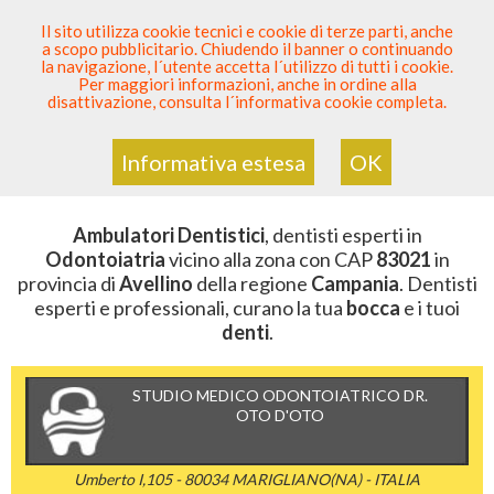
SEI DENTISTA? PARTECIPA
Il sito utilizza cookie tecnici e cookie di terze parti, anche
a scopo pubblicitario. Chiudendo il banner o continuando
Sei Qui
Elenco Dentista Sicuro
>
Odontoiatria
>
la navigazione, l´utente accetta l´utilizzo di tutti i cookie.
Ambulatori Dentistici
>
Campania
>
Avellino
>
CAP
Per maggiori informazioni, anche in ordine alla
83021
disattivazione, consulta l´informativa cookie completa.
AMBULATORI DENTISTICI DELLA
ZONA CON CAP 83021
Informativa estesa
OK
Ambulatori Dentistici
, dentisti esperti in
Odontoiatria
vicino alla zona con CAP
83021
in
provincia di
Avellino
della regione
Campania
. Dentisti
esperti e professionali, curano la tua
bocca
e i tuoi
denti
.
STUDIO MEDICO ODONTOIATRICO DR.
OTO D'OTO
Umberto I,105 - 80034 MARIGLIANO(NA) - ITALIA