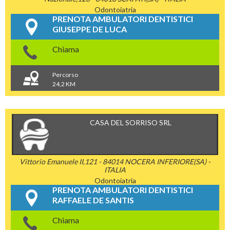
Odontoiatria
PRENOTA AMBULATORI DENTISTICI
GIUSEPPE DE LUCA
Chiama
Percorso
24,2 KM
CASA DEL SORRISO SRL
Vittorio Emanuele II,121 - 84014 NOCERA INFERIORE(SA) -
ITALIA
Odontoiatria
PRENOTA AMBULATORI DENTISTICI
RAFFAELE DE SANTIS
Chiama