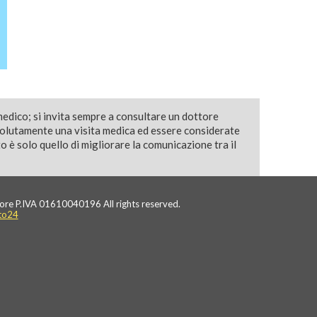
medico; si invita sempre a consultare un dottore
solutamente una visita medica ed essere considerate
 è solo quello di migliorare la comunicazione tra il
ore P.IVA 01610040196 All rights reserved.
to24