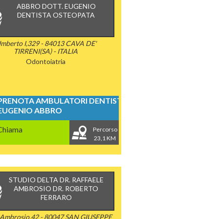
ABBRO DOTT. EUGENIO
DENTISTA OSTEOPATA
mberto I,329 - 84013 CAVA DE'
TIRRENI(SA) - ITALIA
Odontoiatria
PRENOTA AMBULATORI DENTISTICI
EUGENIO ABBRO
Chiama
Percorso
23,1 KM
STUDIO DELTA DR. RAFFAELE
AMBROSIO DR. ROBERTO
FERRARO
 Ambrosio,42 - 80047 SAN GIUSEPPE