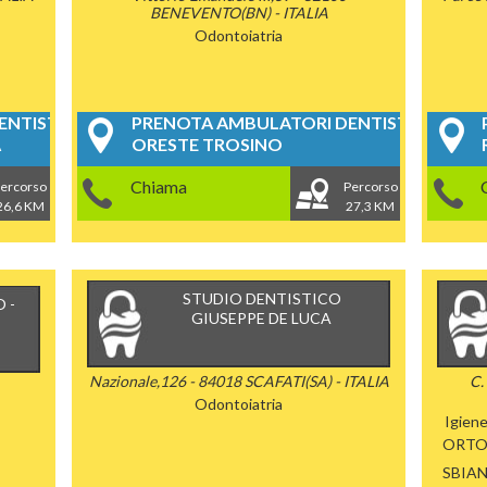
BENEVENTO(BN) - ITALIA
Odontoiatria
NTISTICI
PRENOTA AMBULATORI DENTISTICI
A
ORESTE TROSINO
Chiama
ercorso
Percorso
26,6 KM
27,3 KM
STUDIO DENTISTICO
 -
GIUSEPPE DE LUCA
I
Nazionale,126 - 84018 SCAFATI(SA) - ITALIA
C.
Odontoiatria
Igien
ORTO
SBIA