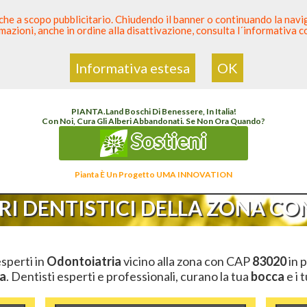
 anche a scopo pubblicitario. Chiudendo il banner o continuando la naviga
azioni, anche in ordine alla disattivazione, consulta l´informativa 
 Dentista
Elenco den
Informativa estesa
OK
enco Dentista Sicuro
>
Odontoiatria
>
Ambulatori Dentistici
>
Campania
>
Avellino
>
C
PIANTA
.
Land
Boschi Di Benessere, In Italia!
Con Noi, Cura Gli Alberi Abbandonati. Se Non Ora Quando?
Sostieni
Pianta È Un Progetto UMA INNOVATION
I DENTISTICI DELLA ZONA CON
esperti in
Odontoiatria
vicino alla zona con CAP
83020
in p
a
. Dentisti esperti e professionali, curano la tua
bocca
e i 