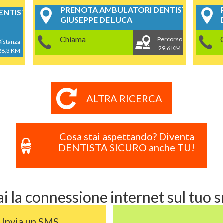
PRENOTA AMBULATORI DENTISTICI
NTISTICI
GIUSEPPE DE LUCA
Chiama
Percorso
Distanza
29,6 KM
28,3 KM
ALTRA RICERCA
Cosa stai aspettando? Diventa
DENTISTA SICURO anche TU!
i la connessione internet sul tuo
Invia un SMS