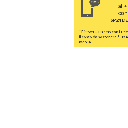
al
+
con 
SP24 D
*Riceverai un sms con i tele
il costo da sostenere è un
mobile.