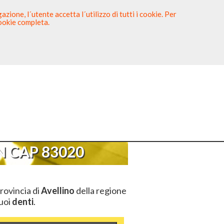
zione, l´utente accetta l´utilizzo di tutti i cookie. Per
cookie completa.
tista
Sei un Dentista?
AP 83020
 CAP 83020
rovincia di
Avellino
della regione
tuoi
denti
.