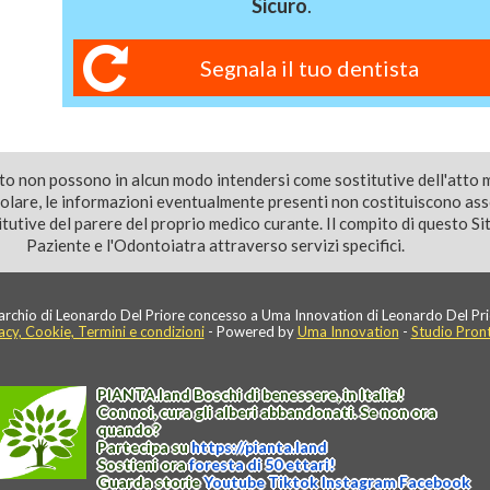
Sicuro
.
Segnala il tuo dentista
ito non possono in alcun modo intendersi come sostitutive dell'atto 
colare, le informazioni eventualmente presenti non costituiscono as
utive del parere del proprio medico curante. Il compito di questo Sito
Paziente e l'Odontoiatra attraverso servizi specifici.
rchio di Leonardo Del Priore concesso a Uma Innovation di Leonardo Del Pri
acy, Cookie, Termini e condizioni
- Powered by
Uma Innovation
-
Studio Pron
PIANTA
.
land
Boschi di benessere, in Italia!
Con noi, cura gli alberi abbandonati. Se non ora
quando?
Partecipa su
https://
pianta
.
land
Sostieni ora
foresta di 50 ettari!
Guarda storie
Youtube
Tiktok
Instagram
Facebook