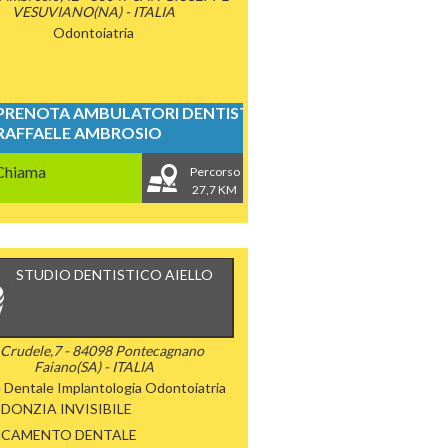
VESUVIANO(NA) - ITALIA
Odontoiatria
PRENOTA AMBULATORI DENTISTICI
RAFFAELE AMBROSIO
Chiama
Percorso
27,7 KM
STUDIO DENTISTICO AIELLO
 Crudele,7 - 84098 Pontecagnano
Faiano(SA) - ITALIA
e Dentale
Implantologia
Odontoiatria
DONZIA INVISIBILE
NCAMENTO DENTALE