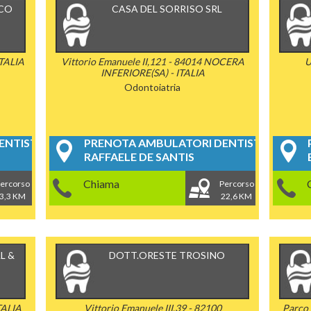
CCO
CASA DEL SORRISO SRL
ITALIA
Vittorio Emanuele II,121 - 84014 NOCERA
U
INFERIORE(SA) - ITALIA
Odontoiatria
NTISTICI
PRENOTA AMBULATORI DENTISTICI
RAFFAELE DE SANTIS
Chiama
ercorso
Percorso
3,3 KM
22,6 KM
L &
DOTT.ORESTE TROSINO
TALIA
Vittorio Emanuele III,39 - 82100
Parco