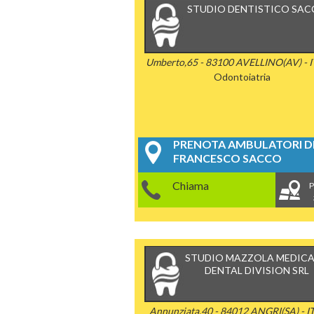
STUDIO DENTISTICO SA
Umberto,65 - 83100 AVELLINO(AV) - 
Odontoiatria
PRENOTA AMBULATORI DE
FRANCESCO SACCO
Chiama
P
STUDIO MAZZOLA MEDICA
DENTAL DIVISION SRL
Annunziata,40 - 84012 ANGRI(SA) - I