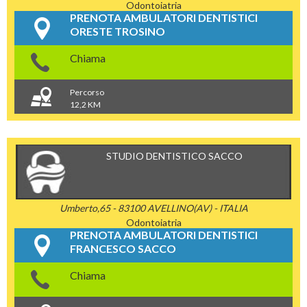
Odontoiatria
PRENOTA AMBULATORI DENTISTICI
ORESTE TROSINO
Chiama
Percorso
12,2 KM
STUDIO DENTISTICO SACCO
Umberto,65 - 83100 AVELLINO(AV) - ITALIA
Odontoiatria
PRENOTA AMBULATORI DENTISTICI
FRANCESCO SACCO
Chiama