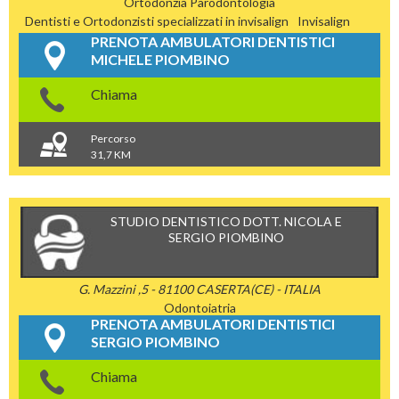
Ortodonzia
Parodontologia
Dentisti e Ortodonzisti specializzati in invisalign
Invisalign
PRENOTA AMBULATORI DENTISTICI
MICHELE PIOMBINO
Chiama
Percorso
31,7 KM
STUDIO DENTISTICO DOTT. NICOLA E
SERGIO PIOMBINO
G. Mazzini ,5 - 81100 CASERTA(CE) - ITALIA
Odontoiatria
PRENOTA AMBULATORI DENTISTICI
SERGIO PIOMBINO
Chiama