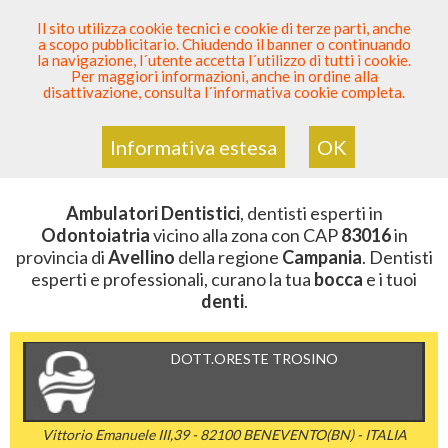
SEI DENTISTA? PARTECIPA
Il sito utilizza cookie tecnici e cookie di terze parti, anche
a scopo pubblicitario. Chiudendo il banner o continuando
Sei Qui
Elenco Dentista Sicuro
>
Odontoiatria
>
la navigazione, l´utente accetta l´utilizzo di tutti i cookie.
Ambulatori Dentistici
>
Campania
>
Avellino
>
CAP
Per maggiori informazioni, anche in ordine alla
83016
disattivazione, consulta l´informativa cookie completa.
AMBULATORI DENTISTICI DELLA
ZONA CON CAP 83016
Informativa estesa
OK
Ambulatori Dentistici
, dentisti esperti in
Odontoiatria
vicino alla zona con CAP
83016
in
provincia di
Avellino
della regione
Campania
. Dentisti
esperti e professionali, curano la tua
bocca
e i tuoi
denti
.
DOTT.ORESTE TROSINO
Vittorio Emanuele III,39 - 82100 BENEVENTO(BN) - ITALIA