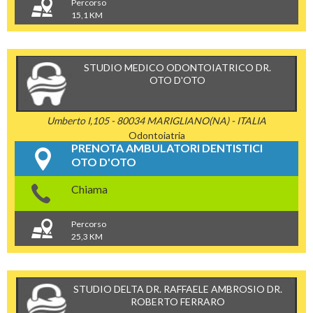
Percorso
15,1 KM
STUDIO MEDICO ODONTOIATRICO DR.
OTO D'OTO
Umberto I,105 - 80034 MARIGLIANO(NA) - ITALIA
Odontoiatria
PRENOTA AMBULATORI DENTISTICI
OTO D'OTO
Chiama
Percorso
25,3 KM
STUDIO DELTA DR. RAFFAELE AMBROSIO DR.
ROBERTO FERRARO