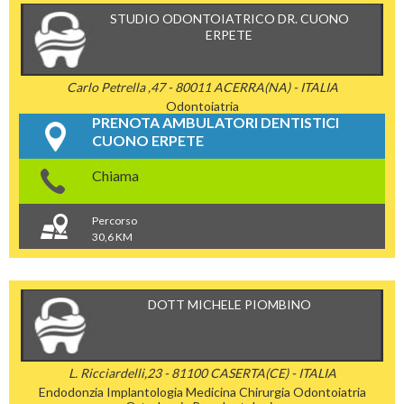
STUDIO ODONTOIATRICO DR. CUONO
ERPETE
Carlo Petrella ,47 - 80011 ACERRA(NA) - ITALIA
Odontoiatria
PRENOTA AMBULATORI DENTISTICI
CUONO ERPETE
Chiama
Percorso
30,6 KM
DOTT MICHELE PIOMBINO
L. Ricciardelli,23 - 81100 CASERTA(CE) - ITALIA
Endodonzia
Implantologia
Medicina Chirurgia
Odontoiatria