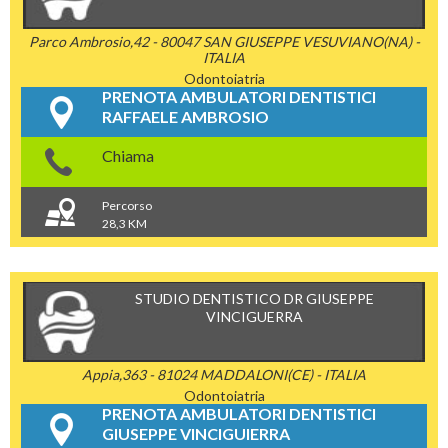
Parco Ambrosio,42 - 80047 SAN GIUSEPPE VESUVIANO(NA) -
ITALIA
Odontoiatria
PRENOTA AMBULATORI DENTISTICI
RAFFAELE AMBROSIO
Chiama
Percorso
28,3 KM
STUDIO DENTISTICO DR GIUSEPPE
VINCIGUERRA
Appia,363 - 81024 MADDALONI(CE) - ITALIA
Odontoiatria
PRENOTA AMBULATORI DENTISTICI
GIUSEPPE VINCIGUIERRA