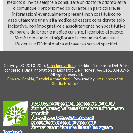
medico; si invita sempre a consultare un dottore odontoiatra
o comunque il proprio medico curante. In particolare, le
informazioni eventualmente presenti non costituiscono
assolutamente una visita medica ed essere considerate solo
indicative, non impegnative e assolutamente non sostitutive
del parere del proprio medico curante. Il compito di questo
Sito è solo quello di migliorare la comunicazione tra il
Paziente e l'Odontoiatra attraverso servizi specifici.
Copyright© 2010-2026
Uma Innovation
marchio di Leonardo Del Priore
concesso a Uma Innovation di Leonardo Del Priore P.IVA 01610040196
All rights reserved.
Privacy, Cookie, Termini e condizioni
- Powered by
Uma Innovation
-
Studio Pronto24
PIANTA
.
land
Boschi di benessere, in Italia!
Con noi, cura gli alberi abbandonati. Se non ora
quando?
Partecipa su
https://
pianta
.
land
Sostieni ora
foresta di 50 ettari!
Guarda storie
Youtube
Tiktok
Instagram
Facebook