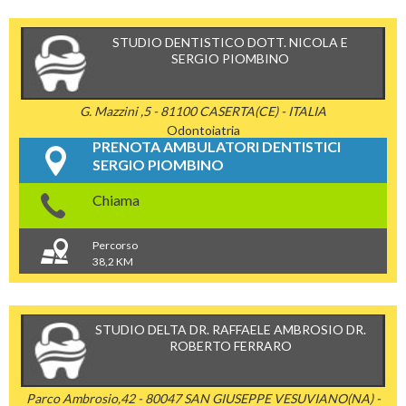
STUDIO DENTISTICO DOTT. NICOLA E
SERGIO PIOMBINO
G. Mazzini ,5 - 81100 CASERTA(CE) - ITALIA
Odontoiatria
PRENOTA AMBULATORI DENTISTICI
SERGIO PIOMBINO
Chiama
Percorso
38,2 KM
STUDIO DELTA DR. RAFFAELE AMBROSIO DR.
ROBERTO FERRARO
Parco Ambrosio,42 - 80047 SAN GIUSEPPE VESUVIANO(NA) -