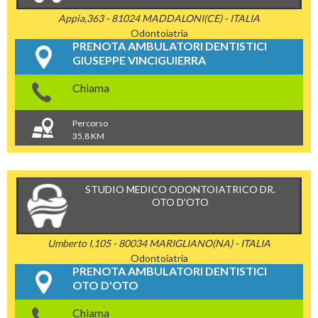
Appia,363 - 81024 MADDALONI(CE) - ITALIA
Odontoiatria
PRENOTA AMBULATORI DENTISTICI
GIUSEPPE VINCIGUIERRA
Chiama
Percorso
35,8 KM
STUDIO MEDICO ODONTOIATRICO DR.
OTO D'OTO
Umberto I,105 - 80034 MARIGLIANO(NA) - ITALIA
Odontoiatria
PRENOTA AMBULATORI DENTISTICI
OTO D'OTO
Chiama