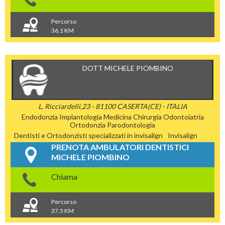
Percorso
36,1 KM
DOTT MICHELE PIOMBINO
L. Ricciardelli,23 - 81100 CASERTA(CE) - ITALIA
Endodonzia
Implantologia
Medicina Chirurgia
Odontoiatria
Ortodonzia
Parodontologia
Dentisti e Ortodonzisti specializzati in invisalign
Invisalign
PRENOTA AMBULATORI DENTISTICI
MICHELE PIOMBINO
Chiama
Percorso
37,5 KM