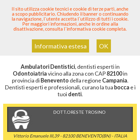
SEI DENTISTA? PARTECIPA
Il sito utilizza cookie tecnici e cookie di terze parti, anche
a scopo pubblicitario. Chiudendo il banner o continuando
Sei Qui
Elenco Dentista Sicuro
>
Odontoiatria
>
la navigazione, l´utente accetta l´utilizzo di tutti i cookie.
Ambulatori Dentistici
>
Campania
>
Benevento
>
CAP
Per maggiori informazioni, anche in ordine alla
82100
disattivazione, consulta l´informativa cookie completa.
AMBULATORI DENTISTICI DELLA
ZONA CON CAP 82100
Informativa estesa
OK
Ambulatori Dentistici
, dentisti esperti in
Odontoiatria
vicino alla zona con CAP
82100
in
provincia di
Benevento
della regione
Campania
.
Dentisti esperti e professionali, curano la tua
bocca
e i
tuoi
denti
.
DOTT.ORESTE TROSINO
Vittorio Emanuele III,39 - 82100 BENEVENTO(BN) - ITALIA