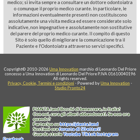
medico; si invita sempre a consultare un dottore odontoiatra
o comunque il proprio medico curante. In particolare, le
informazioni eventualmente presenti non costituiscono
assolutamente una visita medica ed essere considerate solo
indicative, non impegnative e assolutamente non sostitutive
del parere del proprio medico curante. Il compito di questo
Sito è solo quello di migliorare la comunicazione tra il
Paziente e l'Odontoiatra attraverso servizi specifici.
Copyright© 2010-2026
Uma Innovation
marchio di Leonardo Del Priore
concesso a Uma Innovation di Leonardo Del Priore P.IVA 01610040196
All rights reserved.
Privacy, Cookie, Termini e condizioni
- Powered by
Uma Innovation
-
Studio Pronto24
PIANTA
.
land
Boschi di benessere, in Italia!
Con noi, cura gli alberi abbandonati. Se non ora
quando?
Partecipa su
https://
pianta
.
land
Sostieni ora
foresta di 50 ettari!
Guarda storie
Youtube
Tiktok
Instagram
Facebook