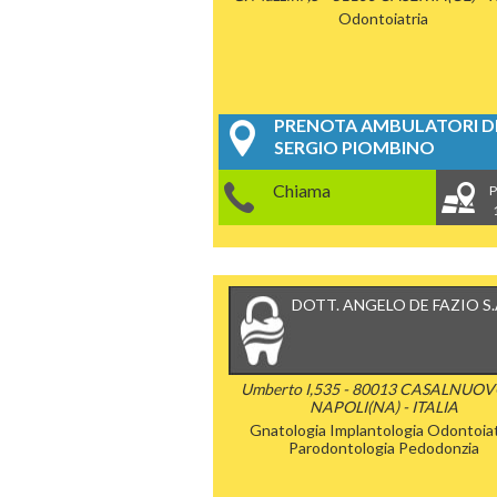
Odontoiatria
PRENOTA AMBULATORI DE
SERGIO PIOMBINO
Chiama
P
DOTT. ANGELO DE FAZIO S.A
Umberto I,535 - 80013 CASALNUOV
NAPOLI(NA) - ITALIA
Gnatologia
Implantologia
Odontoiat
Parodontologia
Pedodonzia