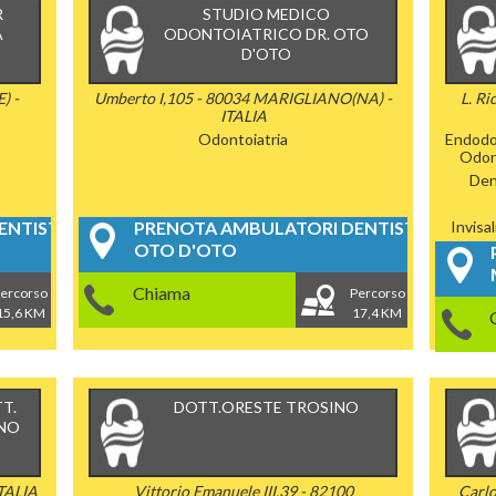
R
STUDIO MEDICO
A
ODONTOIATRICO DR. OTO
D'OTO
) -
Umberto I,105 - 80034 MARIGLIANO(NA) -
L. Ri
ITALIA
Odontoiatria
Endodo
Odon
Dent
NTISTICI
PRENOTA AMBULATORI DENTISTICI
Invisa
OTO D'OTO
Chiama
ercorso
Percorso
15,6 KM
17,4 KM
T.
DOTT.ORESTE TROSINO
INO
ITALIA
Vittorio Emanuele III,39 - 82100
Carlo