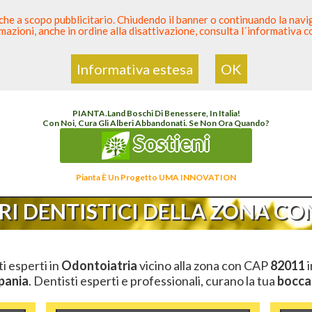
 anche a scopo pubblicitario. Chiudendo il banner o continuando la naviga
azioni, anche in ordine alla disattivazione, consulta l´informativa 
 Dentista
Elenco den
Informativa estesa
OK
nco Dentista Sicuro
>
Odontoiatria
>
Ambulatori Dentistici
>
Campania
>
Benevento
PIANTA
.
Land
Boschi Di Benessere, In Italia!
Con Noi, Cura Gli Alberi Abbandonati. Se Non Ora Quando?
Sostieni
Pianta È Un Progetto UMA INNOVATION
I DENTISTICI DELLA ZONA CON
ti esperti in
Odontoiatria
vicino alla zona con CAP
82011
i
pania
. Dentisti esperti e professionali, curano la tua
bocca