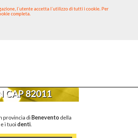
zione, l´utente accetta l´utilizzo di tutti i cookie. Per
cookie completa.
tista
Sei un Dentista?
>
CAP 82011
 CAP 82011
n provincia di
Benevento
della
e i tuoi
denti
.