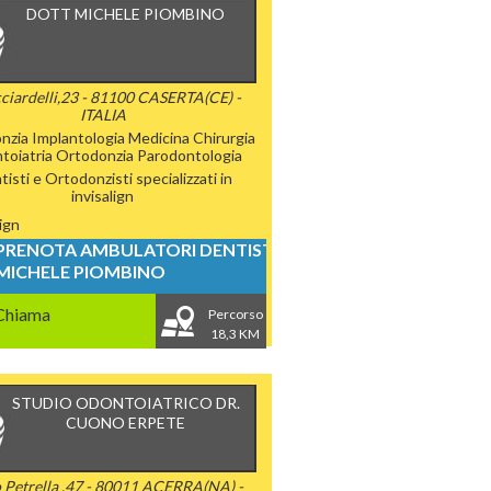
DOTT MICHELE PIOMBINO
cciardelli,23 - 81100 CASERTA(CE) -
ITALIA
nzia
Implantologia
Medicina Chirurgia
toiatria
Ortodonzia
Parodontologia
isti e Ortodonzisti specializzati in
invisalign
lign
PRENOTA AMBULATORI DENTISTICI
MICHELE PIOMBINO
Chiama
Percorso
18,3 KM
STUDIO ODONTOIATRICO DR.
CUONO ERPETE
 Petrella ,47 - 80011 ACERRA(NA) -