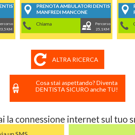
NTISTICI
PRENOTA AMBULATORI DENTISTICI
MANFREDI MANCONE
Chiama
ercorso
Percorso
23,5 KM
25,1 KM
ALTRA RICERCA
Cosa stai aspettando? Diventa
DENTISTA SICURO anche TU!
i la connessione internet sul tuo
via un SMS