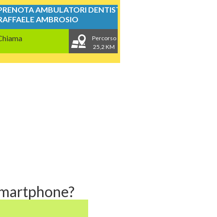
PRENOTA AMBULATORI DENTISTICI
RAFFAELE AMBROSIO
Chiama
Percorso
25,2 KM
 smartphone?