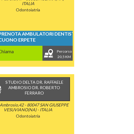
ITALIA
Odontoiatria
PRENOTA AMBULATORI DENTISTICI
CUONO ERPETE
Chiama
Percorso
20,5 KM
STUDIO DELTA DR. RAFFAELE
AMBROSIO DR. ROBERTO
FERRARO
 Ambrosio,42 - 80047 SAN GIUSEPPE
VESUVIANO(NA) - ITALIA
Odontoiatria