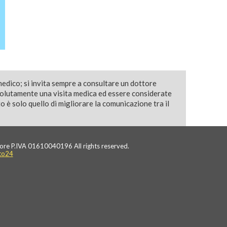
medico; si invita sempre a consultare un dottore
solutamente una visita medica ed essere considerate
 è solo quello di migliorare la comunicazione tra il
ore P.IVA 01610040196 All rights reserved.
to24