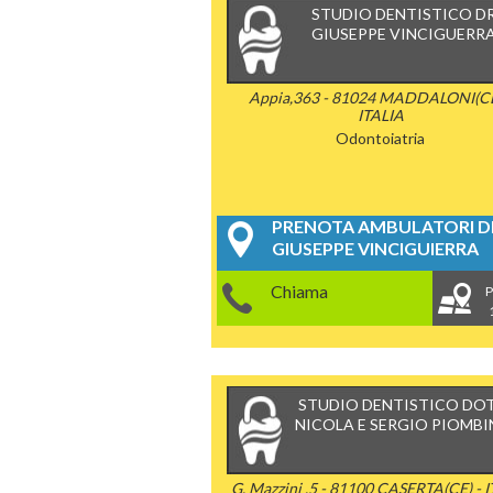
STUDIO DENTISTICO D
GIUSEPPE VINCIGUERR
Appia,363 - 81024 MADDALONI(CE
ITALIA
Odontoiatria
PRENOTA AMBULATORI DE
GIUSEPPE VINCIGUIERRA
Chiama
P
STUDIO DENTISTICO DOT
NICOLA E SERGIO PIOMB
G. Mazzini ,5 - 81100 CASERTA(CE) - 