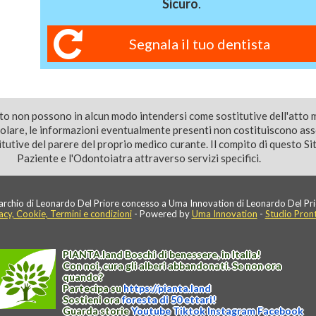
Sicuro
.
Segnala il tuo dentista
ito non possono in alcun modo intendersi come sostitutive dell'atto 
colare, le informazioni eventualmente presenti non costituiscono as
utive del parere del proprio medico curante. Il compito di questo Sito
Paziente e l'Odontoiatra attraverso servizi specifici.
rchio di Leonardo Del Priore concesso a Uma Innovation di Leonardo Del Pri
acy, Cookie, Termini e condizioni
- Powered by
Uma Innovation
-
Studio Pron
PIANTA
.
land
Boschi di benessere, in Italia!
Con noi, cura gli alberi abbandonati. Se non ora
quando?
Partecipa su
https://
pianta
.
land
Sostieni ora
foresta di 50 ettari!
Guarda storie
Youtube
Tiktok
Instagram
Facebook