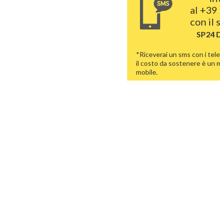
al
+39 
con il
SP24 
*Riceverai un sms con i tele
il costo da sostenere è un
mobile.