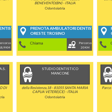
BENEVENTO(BN) - ITALIA
Odontoiatria
NTISTICI
PRENOTA AMBULATORI DENTISTICI
ORESTE TROSINO
Chiama
ercorso
Percorso
18,9 KM
20 KM
.S.
STUDIO DENTISTICO
MANCONE
O DI
della Resistenza,18 - 81055 SANTA MARIA
Parco
CAPUA VETERE(CE) - ITALIA
ria
Odontoiatria