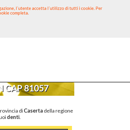
zione, l´utente accetta l´utilizzo di tutti i cookie. Per
cookie completa.
tista
Sei un Dentista?
AP 81057
 CAP 81057
rovincia di
Caserta
della regione
tuoi
denti
.