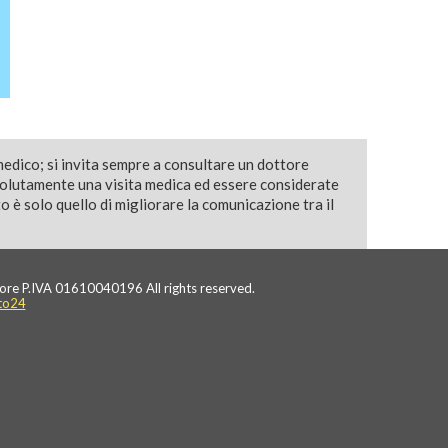
medico; si invita sempre a consultare un dottore
solutamente una visita medica ed essere considerate
 è solo quello di migliorare la comunicazione tra il
ore P.IVA 01610040196 All rights reserved.
to24