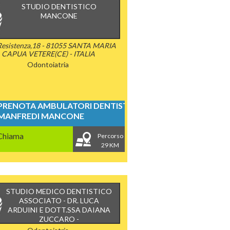
STUDIO DENTISTICO
MANCONE
 Resistenza,18 - 81055 SANTA MARIA
CAPUA VETERE(CE) - ITALIA
Odontoiatria
PRENOTA AMBULATORI DENTISTICI
MANFREDI MANCONE
Chiama
Percorso
29 KM
STUDIO MEDICO DENTISTICO
ASSOCIATO - DR. LUCA
ARDUINI E DOTT.SSA DAIANA
ZUCCARO -