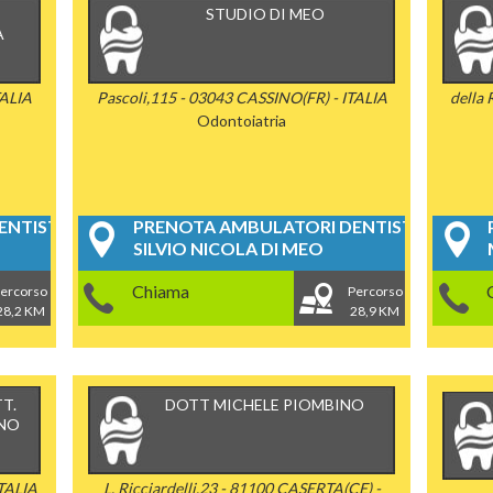
I
STUDIO DI MEO
A
TALIA
Pascoli,115 - 03043 CASSINO(FR) - ITALIA
della
Odontoiatria
NTISTICI
PRENOTA AMBULATORI DENTISTICI
SILVIO NICOLA DI MEO
Chiama
ercorso
Percorso
28,2 KM
28,9 KM
T.
DOTT MICHELE PIOMBINO
INO
ITALIA
L. Ricciardelli,23 - 81100 CASERTA(CE) -