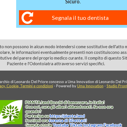
Sicuro
.
Segnala il tuo dentista
ito non possono in alcun modo intendersi come sostitutive dell'atto 
colare, le informazioni eventualmente presenti non costituiscono as
utive del parere del proprio medico curante. Il compito di questo Sito
Paziente e l'Odontoiatra attraverso servizi specifici.
rchio di Leonardo Del Priore concesso a Uma Innovation di Leonardo Del Pri
acy, Cookie, Termini e condizioni
- Powered by
Uma Innovation
-
Studio Pron
PIANTA
.
land
Boschi di benessere, in Italia!
Con noi, cura gli alberi abbandonati. Se non ora
quando?
Partecipa su
https://
pianta
.
land
Sostieni ora
foresta di 50 ettari!
Guarda storie
Youtube
Tiktok
Instagram
Facebook