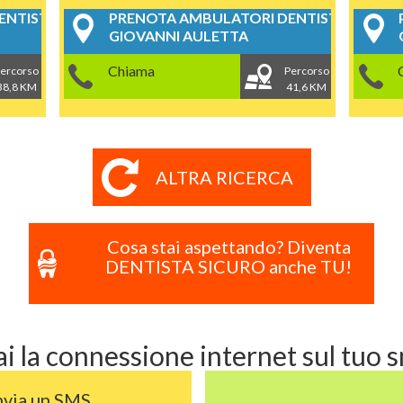
NTISTICI
PRENOTA AMBULATORI DENTISTICI
GIOVANNI AULETTA
Chiama
ercorso
Percorso
38,8 KM
41,6 KM
ALTRA RICERCA
Cosa stai aspettando? Diventa
DENTISTA SICURO anche TU!
i la connessione internet sul tuo
nvia un SMS