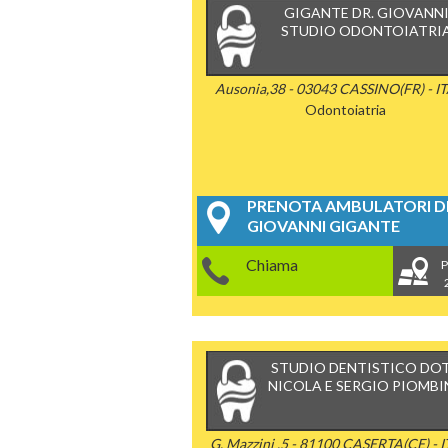
GIGANTE DR. GIOVANN
STUDIO ODONTOIATRI
Ausonia,38 - 03043 CASSINO(FR) - I
Odontoiatria
PRENOTA AMBULATORI DE
GIOVANNI GIGANTE
Chiama
P
STUDIO DENTISTICO DOT
NICOLA E SERGIO PIOMB
G. Mazzini ,5 - 81100 CASERTA(CE) - 