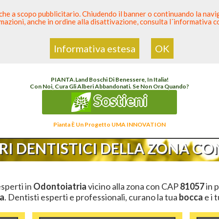
 anche a scopo pubblicitario. Chiudendo il banner o continuando la naviga
azioni, anche in ordine alla disattivazione, consulta l´informativa 
 Dentista
Elenco den
Informativa estesa
OK
enco Dentista Sicuro
>
Odontoiatria
>
Ambulatori Dentistici
>
Campania
>
Caserta
>
C
PIANTA
.
Land
Boschi Di Benessere, In Italia!
Con Noi, Cura Gli Alberi Abbandonati. Se Non Ora Quando?
Sostieni
Pianta È Un Progetto UMA INNOVATION
I DENTISTICI DELLA ZONA CON
esperti in
Odontoiatria
vicino alla zona con CAP
81057
in p
a
. Dentisti esperti e professionali, curano la tua
bocca
e i 