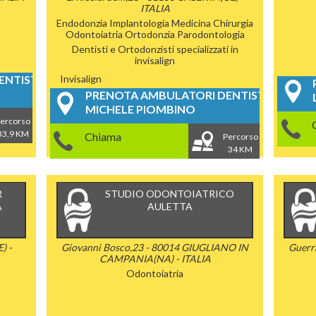
ITALIA
Endodonzia
Implantologia
Medicina Chirurgia
Odontoiatria
Ortodonzia
Parodontologia
Dentisti e Ortodonzisti specializzati in
invisalign
NTISTICI
Invisalign
PRENOTA AMBULATORI DENTISTICI
MICHELE PIOMBINO
ercorso
33,9 KM
Chiama
Percorso
34 KM
R
STUDIO ODONTOIATRICO
A
AULETTA
) -
Giovanni Bosco,23 - 80014 GIUGLIANO IN
Guerr
CAMPANIA(NA) - ITALIA
Odontoiatria