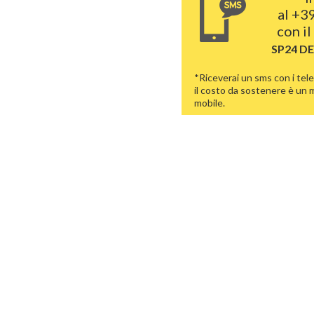
al
+39
con il
SP24 D
*Riceverai un sms con i tele
il costo da sostenere è un
mobile.