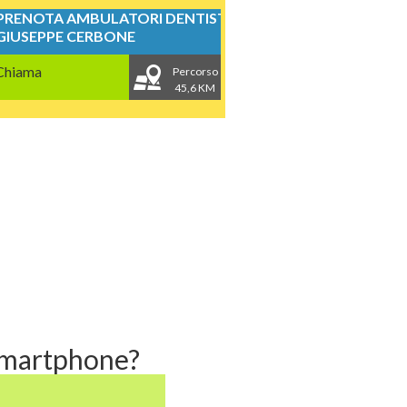
PRENOTA AMBULATORI DENTISTICI
GIUSEPPE CERBONE
Chiama
Percorso
45,6 KM
 smartphone?