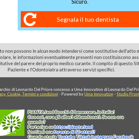
Sicuro
.
Segnala il tuo dentista
ito non possono in alcun modo intendersi come sostitutive dell'atto 
colare, le informazioni eventualmente presenti non costituiscono as
utive del parere del proprio medico curante. Il compito di questo Sito
Paziente e l'Odontoiatra attraverso servizi specifici.
rchio di Leonardo Del Priore concesso a Uma Innovation di Leonardo Del Pri
acy, Cookie, Termini e condizioni
- Powered by
Uma Innovation
-
Studio Pron
PIANTA
.
land
Boschi di benessere, in Italia!
Con noi, cura gli alberi abbandonati. Se non ora
quando?
Partecipa su
https://
pianta
.
land
Sostieni ora
foresta di 50 ettari!
Guarda storie
Youtube
Tiktok
Instagram
Facebook