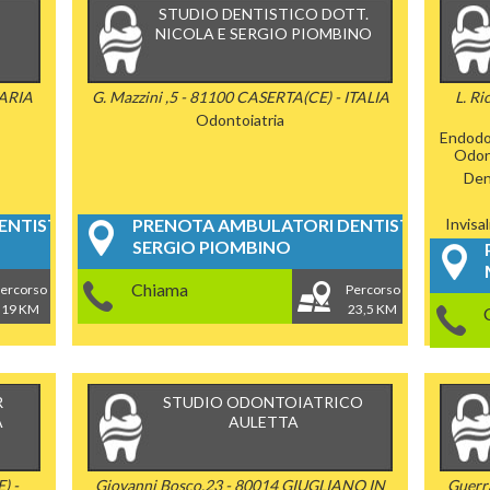
STUDIO DENTISTICO DOTT.
NICOLA E SERGIO PIOMBINO
MARIA
G. Mazzini ,5 - 81100 CASERTA(CE) - ITALIA
L. Ri
Odontoiatria
Endodo
Odon
Dent
NTISTICI
PRENOTA AMBULATORI DENTISTICI
Invisa
SERGIO PIOMBINO
Chiama
ercorso
Percorso
19 KM
23,5 KM
R
STUDIO ODONTOIATRICO
A
AULETTA
) -
Giovanni Bosco,23 - 80014 GIUGLIANO IN
Guerr