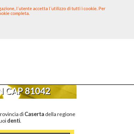
zione, l´utente accetta l´utilizzo di tutti i cookie. Per
cookie completa.
tista
Sei un Dentista?
AP 81042
 CAP 81042
rovincia di
Caserta
della regione
tuoi
denti
.