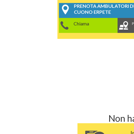
PRENOTA AMBULATORI DE
CUONO ERPETE
Chiama
P
Non ha
I