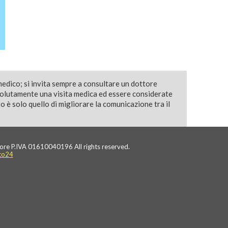
medico; si invita sempre a consultare un dottore
solutamente una visita medica ed essere considerate
 è solo quello di migliorare la comunicazione tra il
ore P.IVA 01610040196 All rights reserved.
to24