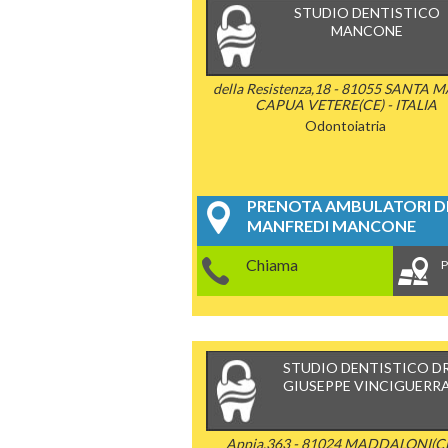
STUDIO DENTISTICO
MANCONE
della Resistenza,18 - 81055 SANTA 
CAPUA VETERE(CE) - ITALIA
Odontoiatria
PRENOTA AMBULATORI DE
MANFREDI MANCONE
Chiama
P
STUDIO DENTISTICO D
GIUSEPPE VINCIGUERR
Appia,363 - 81024 MADDALONI(CE