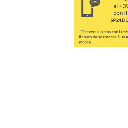
al
+39
con i
SP24 D
*Riceverai un sms con i tele
il costo da sostenere è un
mobile.