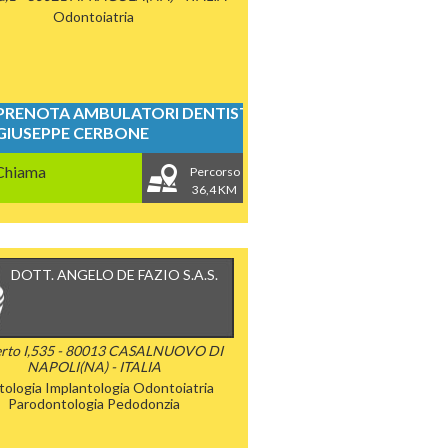
Odontoiatria
PRENOTA AMBULATORI DENTISTICI
GIUSEPPE CERBONE
Chiama
Percorso
36,4 KM
DOTT. ANGELO DE FAZIO S.A.S.
rto I,535 - 80013 CASALNUOVO DI
NAPOLI(NA) - ITALIA
tologia
Implantologia
Odontoiatria
Parodontologia
Pedodonzia