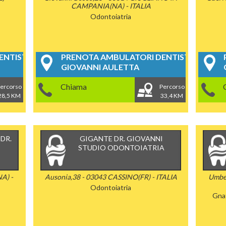
CAMPANIA(NA) - ITALIA
Odontoiatria
NTISTICI
PRENOTA AMBULATORI DENTISTICI
GIOVANNI AULETTA
Chiama
ercorso
Percorso
28,5 KM
33,4 KM
DR.
GIGANTE DR. GIOVANNI
STUDIO ODONTOIATRIA
A) -
Ausonia,38 - 03043 CASSINO(FR) - ITALIA
Umbe
Odontoiatria
Gna