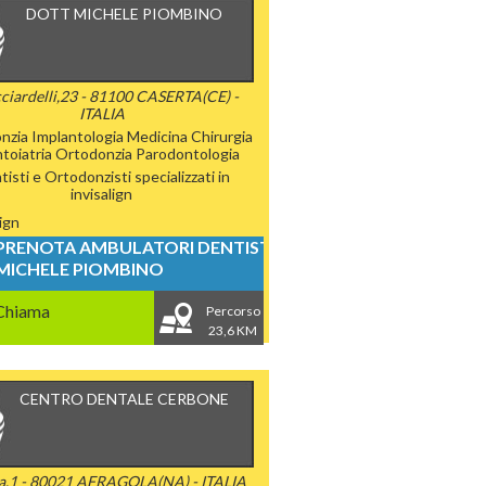
DOTT MICHELE PIOMBINO
cciardelli,23 - 81100 CASERTA(CE) -
ITALIA
nzia
Implantologia
Medicina Chirurgia
toiatria
Ortodonzia
Parodontologia
isti e Ortodonzisti specializzati in
invisalign
lign
PRENOTA AMBULATORI DENTISTICI
MICHELE PIOMBINO
Chiama
Percorso
23,6 KM
CENTRO DENTALE CERBONE
a,1 - 80021 AFRAGOLA(NA) - ITALIA