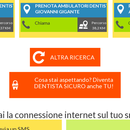
NTISTICI
PRENOTA AMBULATORI DENTISTICI
GIOVANNI GIGANTE
Chiama
ercorso
Percorso
37 KM
38,2 KM
ALTRA RICERCA
Cosa stai aspettando? Diventa
DENTISTA SICURO anche TU!
i la connessione internet sul tuo
nvia un SMS