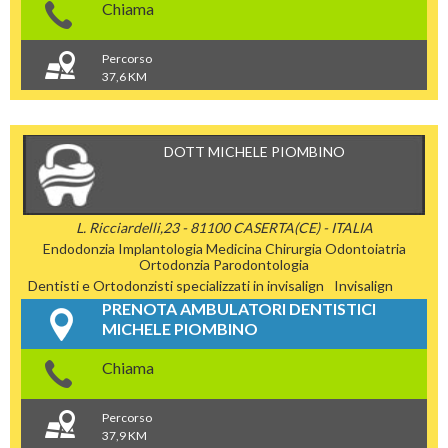
Chiama
Percorso
37,6 KM
DOTT MICHELE PIOMBINO
L. Ricciardelli,23 - 81100 CASERTA(CE) - ITALIA
Endodonzia
Implantologia
Medicina Chirurgia
Odontoiatria
Ortodonzia
Parodontologia
Dentisti e Ortodonzisti specializzati in invisalign
Invisalign
PRENOTA AMBULATORI DENTISTICI
MICHELE PIOMBINO
Chiama
Percorso
37,9 KM