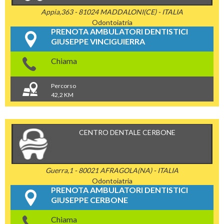
Appia,363 - 81024 MADDALONI(CE) - ITALIA
Odontoiatria
PRENOTA AMBULATORI DENTISTICI
GIUSEPPE VINCIGUIERRA
Chiama
Percorso
42,2 KM
CENTRO DENTALE CERBONE
Guerra,1 - 80021 AFRAGOLA(NA) - ITALIA
Odontoiatria
PRENOTA AMBULATORI DENTISTICI
GIUSEPPE CERBONE
Chiama