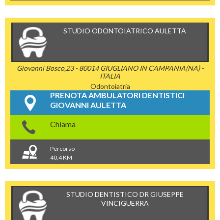
STUDIO ODONTOIATRICO AULETTA
Giovanni Bosco,23 - 80014 GIUGLIANO IN CAMPANIA(NA) -
ITALIA
Odontoiatria
PRENOTA AMBULATORI DENTISTICI
GIOVANNI AULETTA
Chiama
Percorso
40,4 KM
STUDIO DENTISTICO DR GIUSEPPE
VINCIGUERRA