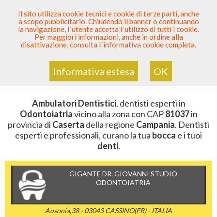
SEI DENTISTA? PARTECIPA
Il sito utilizza cookie tecnici e cookie di terze parti, anche
a scopo pubblicitario. Chiudendo il banner o continuando
Sei Qui
Elenco Dentista Sicuro
>
Odontoiatria
>
la navigazione, l´utente accetta l´utilizzo di tutti i cookie.
Ambulatori Dentistici
>
Campania
>
Caserta
>
CAP
Per maggiori informazioni, anche in ordine alla
81037
disattivazione, consulta l´informativa cookie completa.
AMBULATORI DENTISTICI DELLA
ZONA CON CAP 81037
Informativa estesa
OK
Ambulatori Dentistici
, dentisti esperti in
Odontoiatria
vicino alla zona con CAP
81037
in
provincia di
Caserta
della regione
Campania
. Dentisti
esperti e professionali, curano la tua
bocca
e i tuoi
denti
.
GIGANTE DR. GIOVANNI STUDIO
ODONTOIATRIA
Ausonia,38 - 03043 CASSINO(FR) - ITALIA