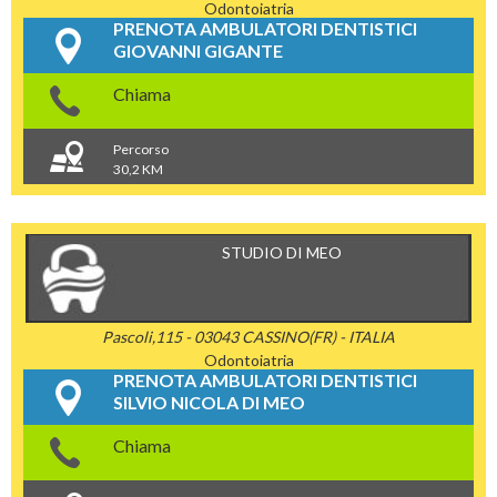
Odontoiatria
PRENOTA AMBULATORI DENTISTICI
GIOVANNI GIGANTE
Chiama
Percorso
30,2 KM
STUDIO DI MEO
Pascoli,115 - 03043 CASSINO(FR) - ITALIA
Odontoiatria
PRENOTA AMBULATORI DENTISTICI
SILVIO NICOLA DI MEO
Chiama