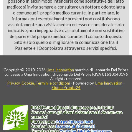
possono in alcun modo intendersi come sostitutive dell'atto
medico; si invita sempre a consultare un dottore odontoiatra
o comunque il proprio medico curante. In particolare, le
informazioni eventualmente presenti non costituiscono
assolutamente una visita medica ed essere considerate solo
indicative, non impegnative e assolutamente non sostitutive
del parere del proprio medico curante. Il compito di questo
Sito è solo quello di migliorare la comunicazione tra il
Paziente e l'Odontoiatra attraverso servizi specifici.
Copyright© 2010-2026
Uma Innovation
marchio di Leonardo Del Priore
concesso a Uma Innovation di Leonardo Del Priore P.IVA 01610040196
All rights reserved.
Privacy, Cookie, Termini e condizioni
- Powered by
Uma Innovation
-
Studio Pronto24
PIANTA
.
land
Boschi di benessere, in Italia!
Con noi, cura gli alberi abbandonati. Se non ora
quando?
Partecipa su
https://
pianta
.
land
Sostieni ora
foresta di 50 ettari!
Guarda storie
Youtube
Tiktok
Instagram