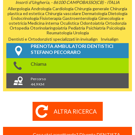
Insorti d'Ungheria, - 86100 CAMPOBASSO(CB) - ITALIA
Allergologia
Andrologia
Cardiologia
Chirurgia generale
Chirurgia
plastica ed estetica
Chirurgia vascolare
Dermatologia
Dietologia
Endocrinologia
Fisioterapia
Gastroenterologia
Ginecologia e
ostetricia
Medicina interna
Oculistica
Odontoiatria
Ortodonzia
Ortopedia
Otorinolaringoiatria
Pediatria
Psichiatria
Psicologia
Reumatologia
Urologia
Dentisti e Ortodonzisti specializzati in invisalign
Invisalign
PRENOTA AMBULATORI DENTISTICI
STEFANO PECORARO
Chiama
Percorso
44,9 KM
ALTRA RICERCA
Cosa stai aspettando? Diventa DENTISTA