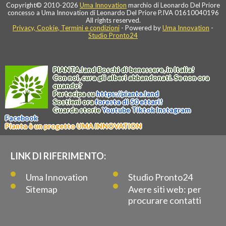
Copyright© 2010-2026
Uma Innovation
marchio di Leonardo Del Priore
concesso a Uma Innovation di Leonardo Del Priore P.IVA 01610040196
All rights reserved.
Privacy, Cookie, Termini e condizioni
- Powered by
Uma Innovation
-
Studio Pronto24
PIANTA
.
land
Boschi di benessere, in Italia!
Con noi, cura gli alberi abbandonati. Se non ora
quando?
Partecipa su
https://
pianta
.
land
Sostieni ora
foresta di 50 ettari!
Guarda storie
Youtube
Tiktok
Instagram
Facebook
Pianta è un progetto UMA INNOVATION
LINK DI RIFERIMENTO:
Uma Innovation
Studio Pronto24
Sitemap
Avere siti web: per
procurare contatti