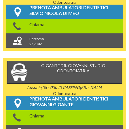
Odontoiatria
PRENOTA AMBULATORI DENTISTICI
SILVIO NICOLA DI MEO
Chiama
Percorso
25,6 KM
GIGANTE DR. GIOVANNI STUDIO
ODONTOIATRIA
Ausonia,38 - 03043 CASSINO(FR) - ITALIA
Odontoiatria
PRENOTA AMBULATORI DENTISTICI
GIOVANNI GIGANTE
Chiama