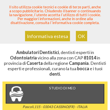
SEI DENTISTA? PARTECIPA
Il sito utilizza cookie tecnici e cookie di terze parti, anche
a scopo pubblicitario. Chiudendo il banner o continuando
Sei Qui
Elenco Dentista Sicuro
>
Odontoiatria
>
la navigazione, l´utente accetta l´utilizzo di tutti i cookie.
Ambulatori Dentistici
>
Campania
>
Caserta
>
CAP
Per maggiori informazioni, anche in ordine alla
81014
disattivazione, consulta l´informativa cookie completa.
AMBULATORI DENTISTICI DELLA
ZONA CON CAP 81014
Informativa estesa
OK
Ambulatori Dentistici
, dentisti esperti in
Odontoiatria
vicino alla zona con CAP
81014
in
provincia di
Caserta
della regione
Campania
. Dentisti
esperti e professionali, curano la tua
bocca
e i tuoi
denti
.
STUDIO DI MEO
Pascoli,115 - 03043 CASSINO(FR) - ITALIA