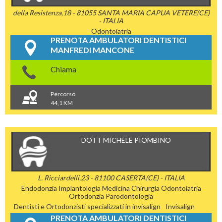
della Resistenza,18 - 81055 SANTA MARIA CAPUA VETERE(CE)
- ITALIA
Odontoiatria
PRENOTA AMBULATORI DENTISTICI
MANFREDI MANCONE
Chiama
Percorso
44,1 KM
DOTT MICHELE PIOMBINO
L. Ricciardelli,23 - 81100 CASERTA(CE) - ITALIA
Endodonzia
Implantologia
Medicina Chirurgia
Odontoiatria
Ortodonzia
Parodontologia
Dentisti e Ortodonzisti specializzati in invisalign
Invisalign
PRENOTA AMBULATORI DENTISTICI