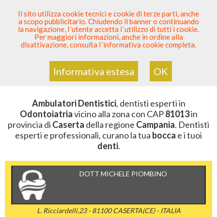
SEI DENTISTA? PARTECIPA
Il sito utilizza cookie tecnici e cookie di terze parti, anche
a scopo pubblicitario. Chiudendo il banner o continuando
Sei Qui
Elenco Dentista Sicuro
>
Odontoiatria
>
la navigazione, l´utente accetta l´utilizzo di tutti i cookie.
Ambulatori Dentistici
>
Campania
>
Caserta
>
CAP
Per maggiori informazioni, anche in ordine alla
81013
disattivazione, consulta l´informativa cookie completa.
AMBULATORI DENTISTICI DELLA
ZONA CON CAP 81013
Informativa estesa
OK
Ambulatori Dentistici
, dentisti esperti in
Odontoiatria
vicino alla zona con CAP
81013
in
provincia di
Caserta
della regione
Campania
. Dentisti
esperti e professionali, curano la tua
bocca
e i tuoi
denti
.
DOTT MICHELE PIOMBINO
L. Ricciardelli,23 - 81100 CASERTA(CE) - ITALIA