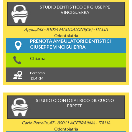
STUDIO DENTISTICO DR GIUSEPPE
VINCIGUERRA
Appia,363 - 81024 MADDALONI(CE) - ITALIA
Odontoiatria
PRENOTA AMBULATORI DENTISTICI
GIUSEPPE VINCIGUIERRA
Chiama
Percorso
15,4 KM
STUDIO ODONTOIATRICO DR. CUONO
ERPETE
Carlo Petrella ,47 - 80011 ACERRA(NA) - ITALIA
Odontoiatria