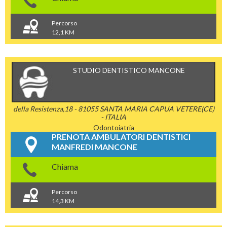
Percorso
12,1 KM
STUDIO DENTISTICO MANCONE
della Resistenza,18 - 81055 SANTA MARIA CAPUA VETERE(CE)
- ITALIA
Odontoiatria
PRENOTA AMBULATORI DENTISTICI
MANFREDI MANCONE
Chiama
Percorso
14,3 KM