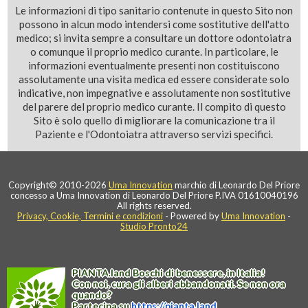
Le informazioni di tipo sanitario contenute in questo Sito non
possono in alcun modo intendersi come sostitutive dell'atto
medico; si invita sempre a consultare un dottore odontoiatra
o comunque il proprio medico curante. In particolare, le
informazioni eventualmente presenti non costituiscono
assolutamente una visita medica ed essere considerate solo
indicative, non impegnative e assolutamente non sostitutive
del parere del proprio medico curante. Il compito di questo
Sito è solo quello di migliorare la comunicazione tra il
Paziente e l'Odontoiatra attraverso servizi specifici.
Copyright© 2010-2026
Uma Innovation
marchio di Leonardo Del Priore
concesso a Uma Innovation di Leonardo Del Priore P.IVA 01610040196
All rights reserved.
Privacy, Cookie, Termini e condizioni
- Powered by
Uma Innovation
-
Studio Pronto24
PIANTA
.
land
Boschi di benessere, in Italia!
Con noi, cura gli alberi abbandonati. Se non ora
quando?
Partecipa su
https://
pianta
.
land