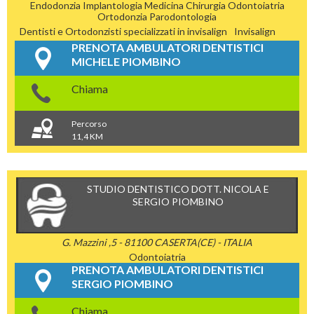
Endodonzia
Implantologia
Medicina Chirurgia
Odontoiatria
Ortodonzia
Parodontologia
Dentisti e Ortodonzisti specializzati in invisalign
Invisalign
PRENOTA AMBULATORI DENTISTICI
MICHELE PIOMBINO
Chiama
Percorso
11,4 KM
STUDIO DENTISTICO DOTT. NICOLA E
SERGIO PIOMBINO
G. Mazzini ,5 - 81100 CASERTA(CE) - ITALIA
Odontoiatria
PRENOTA AMBULATORI DENTISTICI
SERGIO PIOMBINO
Chiama