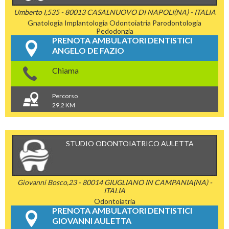
Umberto I,535 - 80013 CASALNUOVO DI NAPOLI(NA) - ITALIA
Gnatologia
Implantologia
Odontoiatria
Parodontologia
Pedodonzia
PRENOTA AMBULATORI DENTISTICI
ANGELO DE FAZIO
Chiama
Percorso
29,2 KM
STUDIO ODONTOIATRICO AULETTA
Giovanni Bosco,23 - 80014 GIUGLIANO IN CAMPANIA(NA) -
ITALIA
Odontoiatria
PRENOTA AMBULATORI DENTISTICI
GIOVANNI AULETTA