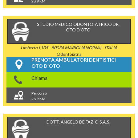
28,9 KM
STUDIO MEDICO ODONTOIATRICO DR.
OTO D'OTO
Umberto I,105 - 80034 MARIGLIANO(NA) - ITALIA
Odontoiatria
PRENOTA AMBULATORI DENTISTICI
OTO D'OTO
Chiama
Percorso
28,9 KM
DOTT. ANGELO DE FAZIO S.A.S.