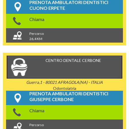
PRENOTA AMBULATORI DENTISTICI
CUONO ERPETE
Chiama
Percorso
26,4 KM
CENTRO DENTALE CERBONE
Guerra,1 - 80021 AFRAGOLA(NA) - ITALIA
Odontoiatria
PRENOTA AMBULATORI DENTISTICI
GIUSEPPE CERBONE
Chiama
Percorso