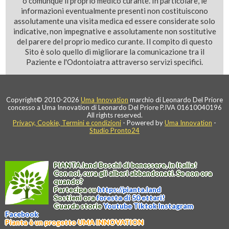
o comunque il proprio medico curante. In particolare, le
informazioni eventualmente presenti non costituiscono
assolutamente una visita medica ed essere considerate solo
indicative, non impegnative e assolutamente non sostitutive
del parere del proprio medico curante. Il compito di questo
Sito è solo quello di migliorare la comunicazione tra il
Paziente e l'Odontoiatra attraverso servizi specifici.
Copyright© 2010-2026
Uma Innovation
marchio di Leonardo Del Priore
concesso a Uma Innovation di Leonardo Del Priore P.IVA 01610040196
All rights reserved.
Privacy, Cookie, Termini e condizioni
- Powered by
Uma Innovation
-
Studio Pronto24
PIANTA
.
land
Boschi di benessere, in Italia!
Con noi, cura gli alberi abbandonati. Se non ora
quando?
Partecipa su
https://
pianta
.
land
Sostieni ora
foresta di 50 ettari!
Guarda storie
Youtube
Tiktok
Instagram
Facebook
Pianta è un progetto UMA INNOVATION