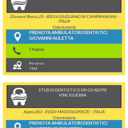
Giovanni Bosco,23 - 80014 GIUGLIANO IN CAMPANIA(NA) -
ITALIA
Odontoiatria
PRENOTA AMBULATORI DENTISTICI
GIOVANNI AULETTA
Chiama
Percorso
7 KM
STUDIO DENTISTICO DR GIUSEPPE
VINCIGUERRA
Appia,363 - 81024 MADDALONI(CE) - ITALIA
Odontoiatria
PRENOTA AMBULATORI DENTISTICI