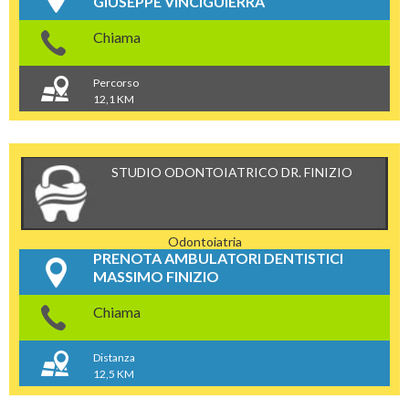
GIUSEPPE VINCIGUIERRA
Chiama
Percorso
12,1 KM
STUDIO ODONTOIATRICO DR. FINIZIO
Odontoiatria
PRENOTA AMBULATORI DENTISTICI
MASSIMO FINIZIO
Chiama
Distanza
12,5 KM