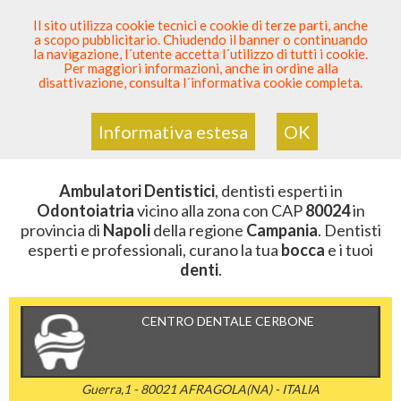
SEI DENTISTA? PARTECIPA
Il sito utilizza cookie tecnici e cookie di terze parti, anche
a scopo pubblicitario. Chiudendo il banner o continuando
Sei Qui
Elenco Dentista Sicuro
>
Odontoiatria
>
la navigazione, l´utente accetta l´utilizzo di tutti i cookie.
Ambulatori Dentistici
>
Campania
>
Napoli
>
CAP 80024
Per maggiori informazioni, anche in ordine alla
disattivazione, consulta l´informativa cookie completa.
AMBULATORI DENTISTICI DELLA
ZONA CON CAP 80024
Informativa estesa
OK
Ambulatori Dentistici
, dentisti esperti in
Odontoiatria
vicino alla zona con CAP
80024
in
provincia di
Napoli
della regione
Campania
. Dentisti
esperti e professionali, curano la tua
bocca
e i tuoi
denti
.
CENTRO DENTALE CERBONE
Guerra,1 - 80021 AFRAGOLA(NA) - ITALIA