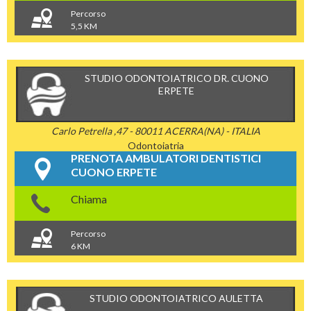
Percorso
5,5 KM
STUDIO ODONTOIATRICO DR. CUONO
ERPETE
Carlo Petrella ,47 - 80011 ACERRA(NA) - ITALIA
Odontoiatria
PRENOTA AMBULATORI DENTISTICI
CUONO ERPETE
Chiama
Percorso
6 KM
STUDIO ODONTOIATRICO AULETTA