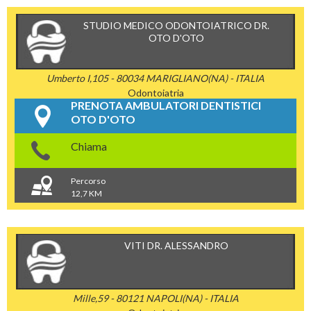
STUDIO MEDICO ODONTOIATRICO DR.
OTO D'OTO
Umberto I,105 - 80034 MARIGLIANO(NA) - ITALIA
Odontoiatria
PRENOTA AMBULATORI DENTISTICI
OTO D'OTO
Chiama
Percorso
12,7 KM
VITI DR. ALESSANDRO
Mille,59 - 80121 NAPOLI(NA) - ITALIA