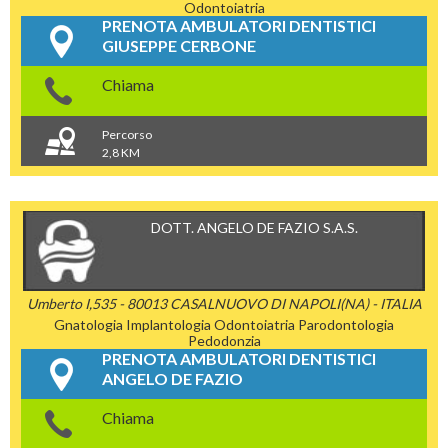
Odontoiatria
PRENOTA AMBULATORI DENTISTICI
GIUSEPPE CERBONE
Chiama
Percorso
2,8 KM
DOTT. ANGELO DE FAZIO S.A.S.
Umberto I,535 - 80013 CASALNUOVO DI NAPOLI(NA) - ITALIA
Gnatologia
Implantologia
Odontoiatria
Parodontologia
Pedodonzia
PRENOTA AMBULATORI DENTISTICI
ANGELO DE FAZIO
Chiama