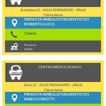
Scandiana,11 - 44121 FERRARA(FE) - ITALIA
Odontoiatria
PRENOTA AMBULATORI DENTISTICI
ROBERTO LUCCI
Chiama
Percorso
33 KM
CENTRO MEDICO VESALIO
Sorio,12 - 35141 PADOVA(PD) - ITALIA
Odontoiatria
PRENOTA AMBULATORI DENTISTICI
MARCO FINOTTI