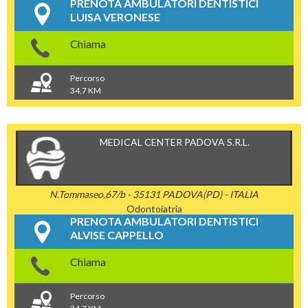
PRENOTA AMBULATORI DENTISTICI
LUISA VERONESE
Chiama
Percorso
34,7 KM
MEDICAL CENTER PADOVA S.R.L.
N.Tommaseo,67/b - 35131 PADOVA(PD) - ITALIA
Odontoiatria
PRENOTA AMBULATORI DENTISTICI
ALVISE CAPPELLO
Chiama
Percorso