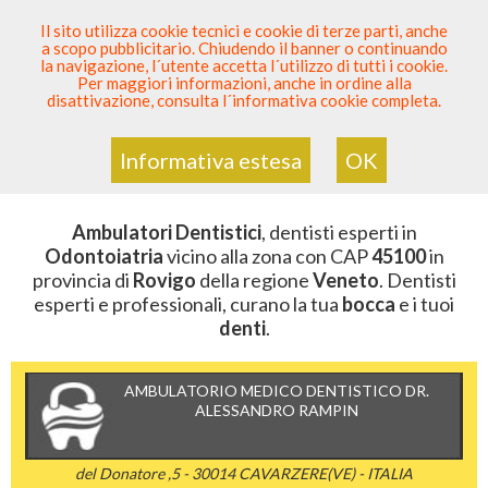
SEI DENTISTA? PARTECIPA
Il sito utilizza cookie tecnici e cookie di terze parti, anche
a scopo pubblicitario. Chiudendo il banner o continuando
Sei Qui
Elenco Dentista Sicuro
>
Odontoiatria
>
la navigazione, l´utente accetta l´utilizzo di tutti i cookie.
Ambulatori Dentistici
>
Veneto
>
Rovigo
>
CAP 45100
Per maggiori informazioni, anche in ordine alla
disattivazione, consulta l´informativa cookie completa.
AMBULATORI DENTISTICI DELLA
ZONA CON CAP 45100
Informativa estesa
OK
Ambulatori Dentistici
, dentisti esperti in
Odontoiatria
vicino alla zona con CAP
45100
in
provincia di
Rovigo
della regione
Veneto
. Dentisti
esperti e professionali, curano la tua
bocca
e i tuoi
denti
.
AMBULATORIO MEDICO DENTISTICO DR.
ALESSANDRO RAMPIN
del Donatore ,5 - 30014 CAVARZERE(VE) - ITALIA