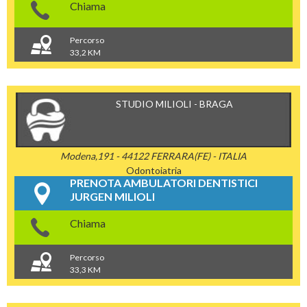
Chiama
Percorso
33,2 KM
STUDIO MILIOLI - BRAGA
Modena,191 - 44122 FERRARA(FE) - ITALIA
Odontoiatria
PRENOTA AMBULATORI DENTISTICI
JURGEN MILIOLI
Chiama
Percorso
33,3 KM