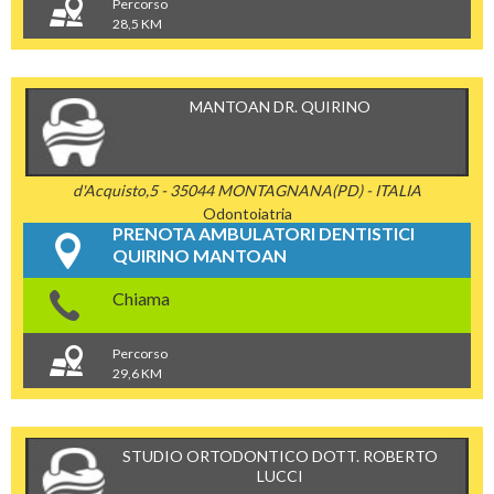
Percorso
28,5 KM
MANTOAN DR. QUIRINO
d'Acquisto,5 - 35044 MONTAGNANA(PD) - ITALIA
Odontoiatria
PRENOTA AMBULATORI DENTISTICI
QUIRINO MANTOAN
Chiama
Percorso
29,6 KM
STUDIO ORTODONTICO DOTT. ROBERTO
LUCCI