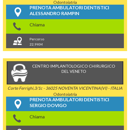
Odontoiatria
PRENOTA AMBULATORI DENTISTICI
ALESSANDRO RAMPIN
Chiama
Percorso
22,9 KM
CENTRO IMPLANTOLOGICO CHIRURGICO
DEL VENETO
Corte Ferrighi,3/1c - 36025 NOVENTA VICENTINA(VI) - ITALIA
Odontoiatria
PRENOTA AMBULATORI DENTISTICI
SERGIO DOVIGO
Chiama