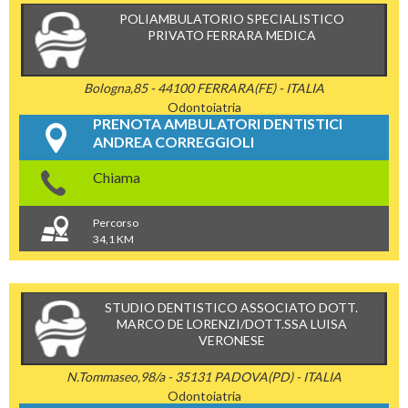
POLIAMBULATORIO SPECIALISTICO
PRIVATO FERRARA MEDICA
Bologna,85 - 44100 FERRARA(FE) - ITALIA
Odontoiatria
PRENOTA AMBULATORI DENTISTICI
ANDREA CORREGGIOLI
Chiama
Percorso
34,1 KM
STUDIO DENTISTICO ASSOCIATO DOTT.
MARCO DE LORENZI/DOTT.SSA LUISA
VERONESE
N.Tommaseo,98/a - 35131 PADOVA(PD) - ITALIA
Odontoiatria