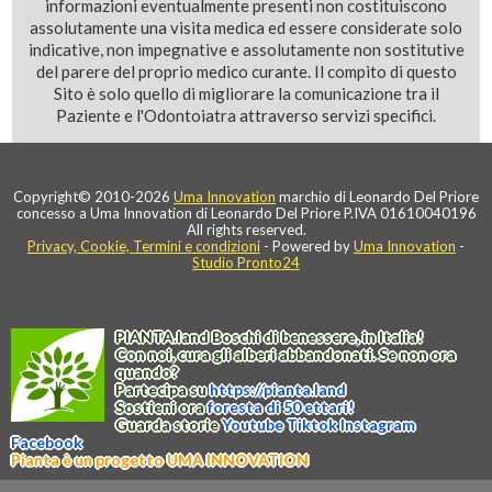
informazioni eventualmente presenti non costituiscono
assolutamente una visita medica ed essere considerate solo
indicative, non impegnative e assolutamente non sostitutive
del parere del proprio medico curante. Il compito di questo
Sito è solo quello di migliorare la comunicazione tra il
Paziente e l'Odontoiatra attraverso servizi specifici.
Copyright© 2010-2026
Uma Innovation
marchio di Leonardo Del Priore
concesso a Uma Innovation di Leonardo Del Priore P.IVA 01610040196
All rights reserved.
Privacy, Cookie, Termini e condizioni
- Powered by
Uma Innovation
-
Studio Pronto24
PIANTA
.
land
Boschi di benessere, in Italia!
Con noi, cura gli alberi abbandonati. Se non ora
quando?
Partecipa su
https://
pianta
.
land
Sostieni ora
foresta di 50 ettari!
Guarda storie
Youtube
Tiktok
Instagram
Facebook
Pianta è un progetto UMA INNOVATION