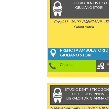
STUDIO DENTISTICO
GIULIANO STORI
Crispi,11 - 36100 VICENZA(VI) - IT
Odontoiatria
PRENOTA AMBULATORI DE
GIULIANO STORI
Chiama
P
STUDIO DENTISTICO ZO
DOTT. GIUSEPPINA -
LIBRALON DR. GIAMMAR
S. Maria Dell' Olmo ,55 - 36016 THIENE