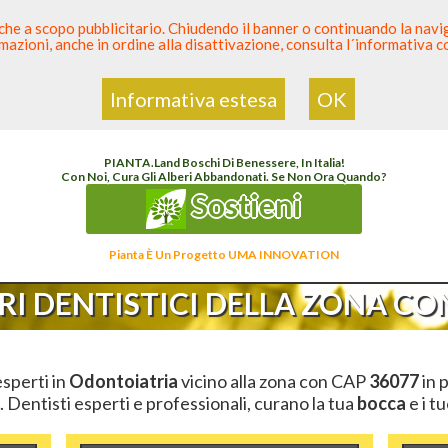
 anche a scopo pubblicitario. Chiudendo il banner o continuando la naviga
azioni, anche in ordine alla disattivazione, consulta l´informativa 
 Dentista
Elenco den
Informativa estesa
OK
lenco Dentista Sicuro
>
Odontoiatria
>
Ambulatori Dentistici
>
Veneto
>
Vicenza
>
CA
PIANTA
.
Land
Boschi Di Benessere, In Italia!
Con Noi, Cura Gli Alberi Abbandonati. Se Non Ora Quando?
Sostieni
Pianta È Un Progetto UMA INNOVATION
I DENTISTICI DELLA ZONA CON
esperti in
Odontoiatria
vicino alla zona con CAP
36077
in 
. Dentisti esperti e professionali, curano la tua
bocca
e i t