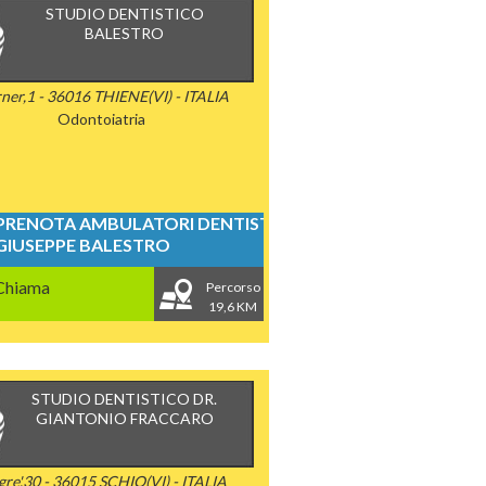
STUDIO DENTISTICO
BALESTRO
ner,1 - 36016 THIENE(VI) - ITALIA
Odontoiatria
PRENOTA AMBULATORI DENTISTICI
GIUSEPPE BALESTRO
Chiama
Percorso
19,6 KM
STUDIO DENTISTICO DR.
GIANTONIO FRACCARO
re',30 - 36015 SCHIO(VI) - ITALIA