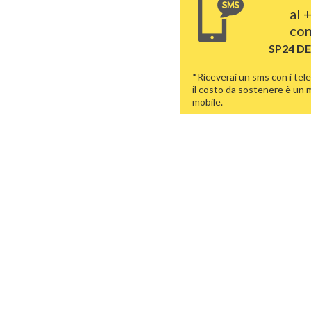
al
+
con
SP24 D
*Riceverai un sms con i tele
il costo da sostenere è un
mobile.