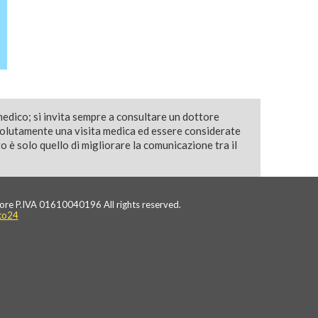
medico; si invita sempre a consultare un dottore
solutamente una visita medica ed essere considerate
 è solo quello di migliorare la comunicazione tra il
ore P.IVA 01610040196 All rights reserved.
to24