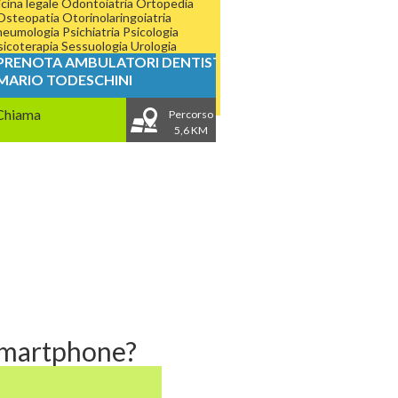
cina legale
Odontoiatria
Ortopedia
Osteopatia
Otorinolaringoiatria
neumologia
Psichiatria
Psicologia
sicoterapia
Sessuologia
Urologia
PRENOTA AMBULATORI DENTISTICI
MARIO TODESCHINI
Chiama
Percorso
5,6 KM
 smartphone?