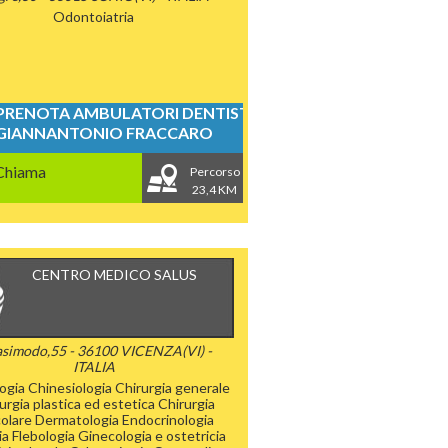
Odontoiatria
PRENOTA AMBULATORI DENTISTICI
GIANNANTONIO FRACCARO
Chiama
Percorso
23,4 KM
CENTRO MEDICO SALUS
simodo,55 - 36100 VICENZA(VI) -
ITALIA
ogia
Chinesiologia
Chirurgia generale
urgia plastica ed estetica
Chirurgia
olare
Dermatologia
Endocrinologia
ia
Flebologia
Ginecologia e ostetricia