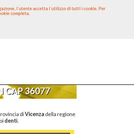
zione, l´utente accetta l´utilizzo di tutti i cookie. Per
cookie completa.
tista
Sei un Dentista?
P 36077
 CAP 36077
provincia di
Vicenza
della regione
uoi
denti
.