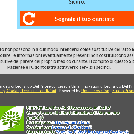
Sicuro
.
Segnala il tuo dentista
ito non possono in alcun modo intendersi come sostitutive dell'atto 
colare, le informazioni eventualmente presenti non costituiscono as
utive del parere del proprio medico curante. Il compito di questo Sito
Paziente e l'Odontoiatra attraverso servizi specifici.
rchio di Leonardo Del Priore concesso a Uma Innovation di Leonardo Del Pri
acy, Cookie, Termini e condizioni
- Powered by
Uma Innovation
-
Studio Pron
PIANTA
.
land
Boschi di benessere, in Italia!
Con noi, cura gli alberi abbandonati. Se non ora
quando?
Partecipa su
https://
pianta
.
land
Sostieni ora
foresta di 50 ettari!
Guarda storie
Youtube
Tiktok
Instagram
Facebook