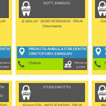
DOTT. ZANGUIO
ALIA
Q. Sella ,61 - 36100 VICENZA(VI) - ITALIA
Cor
Odontoiatria
NTISTICI
PRENOTA AMBULATORI DENTISTICI
CRISTOFORO ZANGUIO
Chiama
ercorso
Percorso
5,9 KM
6,1 KM
NTA
STUDIO MIOTTO
CO
(VI) -
Vicenza,57/e - 36015 SCHIO(VI) - ITALIA
Mag