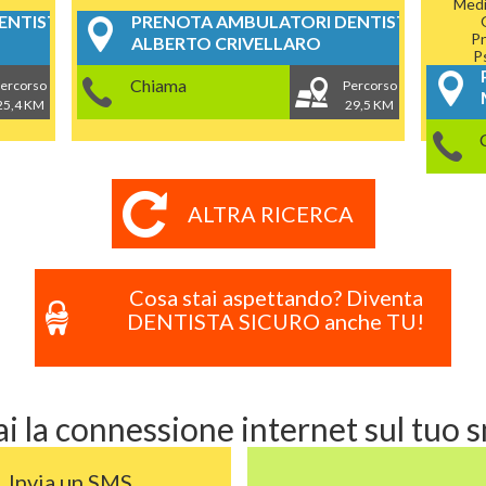
Medi
NTISTICI
PRENOTA AMBULATORI DENTISTICI
P
ALBERTO CRIVELLARO
P
Chiama
ercorso
Percorso
25,4 KM
29,5 KM
ALTRA RICERCA
Cosa stai aspettando? Diventa
DENTISTA SICURO anche TU!
i la connessione internet sul tuo
Invia un SMS