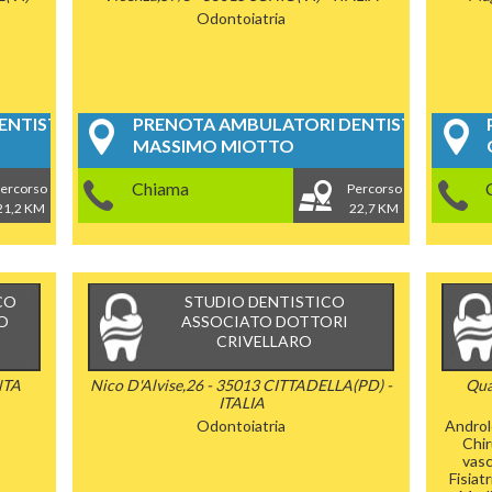
Odontoiatria
NTISTICI
PRENOTA AMBULATORI DENTISTICI
MASSIMO MIOTTO
Chiama
ercorso
Percorso
21,2 KM
22,7 KM
CO
STUDIO DENTISTICO
O
ASSOCIATO DOTTORI
CRIVELLARO
NTA
Nico D'Alvise,26 - 35013 CITTADELLA(PD) -
Qua
ITALIA
Odontoiatria
Androl
Chir
vasc
Fisiatr