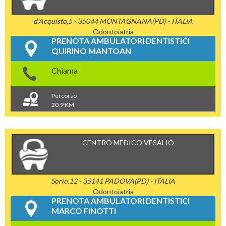
d'Acquisto,5 - 35044 MONTAGNANA(PD) - ITALIA
Odontoiatria
PRENOTA AMBULATORI DENTISTICI
QUIRINO MANTOAN
Chiama
Percorso
20,9 KM
CENTRO MEDICO VESALIO
Sorio,12 - 35141 PADOVA(PD) - ITALIA
Odontoiatria
PRENOTA AMBULATORI DENTISTICI
MARCO FINOTTI