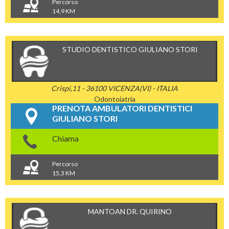
Percorso
14,9 KM
STUDIO DENTISTICO GIULIANO STORI
Crispi,11 - 36100 VICENZA(VI) - ITALIA
Odontoiatria
PRENOTA AMBULATORI DENTISTICI
GIULIANO STORI
Chiama
Percorso
15,3 KM
MANTOAN DR. QUIRINO