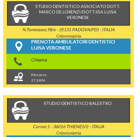
STUDIO DENTISTICO ASSOCIATO DOTT.
MARCO DE LORENZI/DOTT.SSA LUISA
VERONESE
N.Tommaseo,98/a - 35131 PADOVA(PD) - ITALIA
Odontoiatria
PRENOTA AMBULATORI DENTISTICI
LUISA VERONESE
Chiama
Percorso
27,3 KM
STUDIO DENTISTICO BALESTRO
Corner,1 - 36016 THIENE(VI) - ITALIA
Odontoiatria