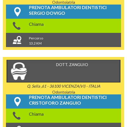
Odontoiatria
PRENOTA AMBULATORI DENTISTICI
SERGIO DOVIGO
Chiama
Percorso
13,2 KM
DOTT. ZANGUIO
Q. Sella ,61 - 36100 VICENZA(VI) - ITALIA
Odontoiatria
PRENOTA AMBULATORI DENTISTICI
CRISTOFORO ZANGUIO
Chiama