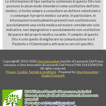
Le informazioni di tipo sanitario contenute in questo Sito non
possono in alcun modo intendersi come sostitutive dell'atto
medico; si invita sempre a consultare un dottore odontoiatra
o comunque il proprio medico curante. In particolare, le
informazioni eventualmente presenti non costituiscono
assolutamente una visita medica ed essere considerate solo
indicative, non impegnative e assolutamente non sostitutive
del parere del proprio medico curante. Il compito di questo
Sito è solo quello di migliorare la comunicazione tra il
Paziente e l'Odontoiatra attraverso servizi specifici.
Copyright© 2010-2026
Uma Innovation
marchio di Leonardo Del Priore
concesso a Uma Innovation di Leonardo Del Priore P.IVA 01610040196
All rights reserved.
Privacy, Cookie, Termini e condizioni
- Powered by
Uma Innovation
-
Studio Pronto24
PIANTA
.
land
Boschi di benessere, in Italia!
Con noi, cura gli alberi abbandonati. Se non ora
quando?
Partecipa su
https://
pianta
.
land