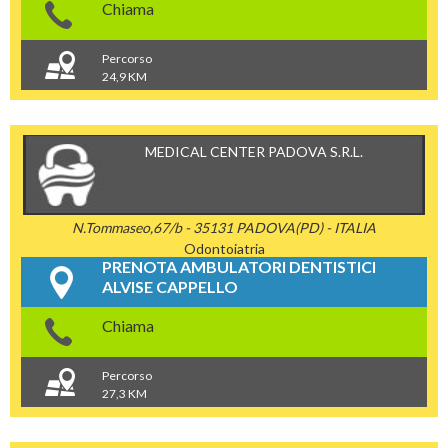
Chiama
Percorso
24,9 KM
MEDICAL CENTER PADOVA S.R.L.
N.Tommaseo,67/b - 35131 PADOVA(PD) - ITALIA
Odontoiatria
PRENOTA AMBULATORI DENTISTICI
ALVISE CAPPELLO
Chiama
Percorso
27,3 KM