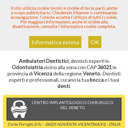
SEI DENTISTA? PARTECIPA
Il sito utilizza cookie tecnici e cookie di terze parti, anche
a scopo pubblicitario. Chiudendo il banner o continuando
Sei Qui
Elenco Dentista Sicuro
>
Odontoiatria
>
la navigazione, l´utente accetta l´utilizzo di tutti i cookie.
Ambulatori Dentistici
>
Veneto
>
Vicenza
>
CAP 36021
Per maggiori informazioni, anche in ordine alla
disattivazione, consulta l´informativa cookie completa.
AMBULATORI DENTISTICI DELLA
ZONA CON CAP 36021
Informativa estesa
OK
Ambulatori Dentistici
, dentisti esperti in
Odontoiatria
vicino alla zona con CAP
36021
in
provincia di
Vicenza
della regione
Veneto
. Dentisti
esperti e professionali, curano la tua
bocca
e i tuoi
denti
.
CENTRO IMPLANTOLOGICO CHIRURGICO
DEL VENETO
Corte Ferrighi,3/1c - 36025 NOVENTA VICENTINA(VI) - ITALIA