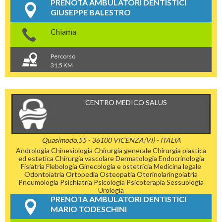
PRENOTA AMBULATORI DENTISTICI
GIUSEPPE BALESTRO
Chiama
Percorso
31,5 KM
CENTRO MEDICO SALUS
Quasimodo,55 - 36100 VICENZA(VI) - ITALIA
Andrologia
Chinesiologia
Chirurgia generale
Chirurgia plastica
ed estetica
Chirurgia vascolare
Dermatologia
Endocrinologia
Fisiatria
Flebologia
Ginecologia e ostetricia
Medicina legale
Odontoiatria
Ortopedia
Osteopatia
Otorinolaringoiatria
Pneumologia
Psichiatria
Psicologia
Psicoterapia
Sessuologia
Urologia
PRENOTA AMBULATORI DENTISTICI
MARIO TODESCHINI