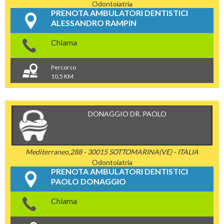
Odontoiatria
PRENOTA AMBULATORI DENTISTICI
ALESSANDRO RAMPIN
Chiama
Percorso
10,5 KM
DONAGGIO DR. PAOLO
Mediterraneo,288 - 30015 SOTTOMARINA(VE) - ITALIA
Odontoiatria
PRENOTA AMBULATORI DENTISTICI
PAOLO DONAGGIO
Chiama