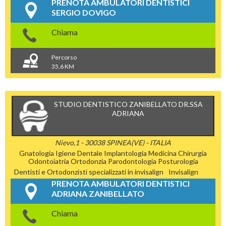
PRENOTA AMBULATORI DENTISTICI
SERGIO DOVIGO
Chiama
Percorso
35,6 KM
STUDIO DENTISTICO ZANIBELLATO DR.SSA
ADRIANA
Nievo,1 - 30038 SPINEA(VE) - ITALIA
Gnatologia
Igiene Dentale
Implantologia
Medicina Chirurgia
Odontoiatria
Ortodonzia
Parodontologia
Posturologia
Dentisti e Ortodonzisti specializzati in invisalign
Invisalign
PRENOTA AMBULATORI DENTISTICI
ADRIANA ZANIBELLATO
Chiama