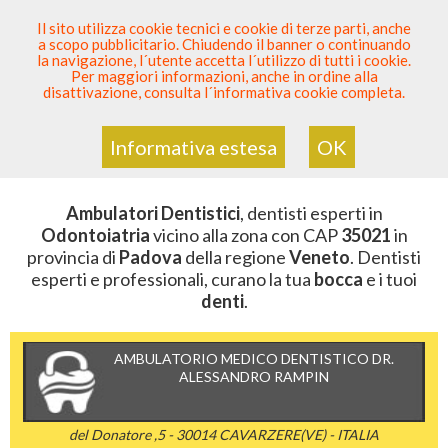
SEI DENTISTA? PARTECIPA
Il sito utilizza cookie tecnici e cookie di terze parti, anche
a scopo pubblicitario. Chiudendo il banner o continuando
Sei Qui
Elenco Dentista Sicuro
>
Odontoiatria
>
la navigazione, l´utente accetta l´utilizzo di tutti i cookie.
Ambulatori Dentistici
>
Veneto
>
Padova
>
CAP 35021
Per maggiori informazioni, anche in ordine alla
disattivazione, consulta l´informativa cookie completa.
AMBULATORI DENTISTICI DELLA
ZONA CON CAP 35021
Informativa estesa
OK
Ambulatori Dentistici
, dentisti esperti in
Odontoiatria
vicino alla zona con CAP
35021
in
provincia di
Padova
della regione
Veneto
. Dentisti
esperti e professionali, curano la tua
bocca
e i tuoi
denti
.
AMBULATORIO MEDICO DENTISTICO DR.
ALESSANDRO RAMPIN
del Donatore ,5 - 30014 CAVARZERE(VE) - ITALIA