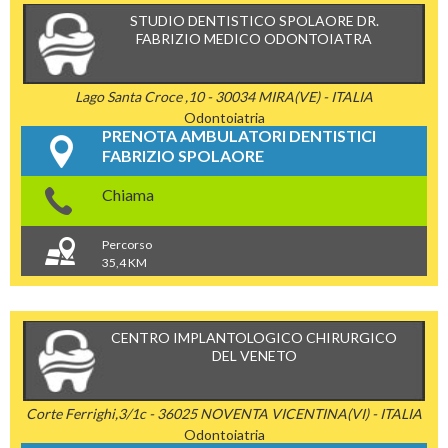
STUDIO DENTISTICO SPOLAORE DR.
FABRIZIO MEDICO ODONTOIATRA
Lago Santa Croce ,10 - 30034 MIRA(VE) - ITALIA
Odontoiatria
PRENOTA AMBULATORI DENTISTICI
FABRIZIO SPOLAORE
Chiama
Percorso
35,4 KM
CENTRO IMPLANTOLOGICO CHIRURGICO
DEL VENETO
Corte Ferrighi,3/1c - 36025 NOVENTA VICENTINA(VI) - ITALIA
Odontoiatria