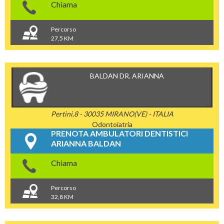
Chiama
Percorso
27,5 KM
BALDAN DR. ARIANNA
Pertini,8 - 30035 MIRANO(VE) - ITALIA
Odontoiatria
PRENOTA AMBULATORI DENTISTICI
ARIANNA BALDAN
Chiama
Percorso
32,8 KM