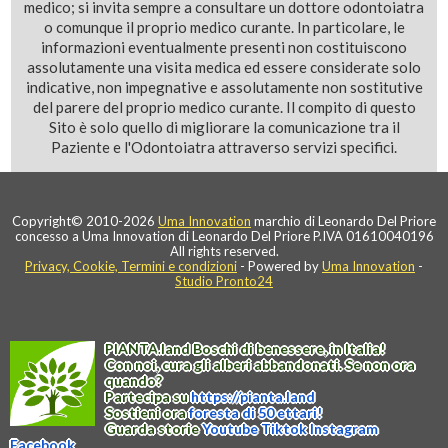
medico; si invita sempre a consultare un dottore odontoiatra
o comunque il proprio medico curante. In particolare, le
informazioni eventualmente presenti non costituiscono
assolutamente una visita medica ed essere considerate solo
indicative, non impegnative e assolutamente non sostitutive
del parere del proprio medico curante. Il compito di questo
Sito è solo quello di migliorare la comunicazione tra il
Paziente e l'Odontoiatra attraverso servizi specifici.
Copyright© 2010-2026
Uma Innovation
marchio di Leonardo Del Priore
concesso a Uma Innovation di Leonardo Del Priore P.IVA 01610040196
All rights reserved.
Privacy, Cookie, Termini e condizioni
- Powered by
Uma Innovation
-
Studio Pronto24
PIANTA
.
land
Boschi di benessere, in Italia!
Con noi, cura gli alberi abbandonati. Se non ora
quando?
Partecipa su
https://
pianta
.
land
Sostieni ora
foresta di 50 ettari!
Guarda storie
Youtube
Tiktok
Instagram
Facebook