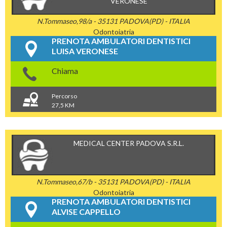
VERONESE
N.Tommaseo,98/a - 35131 PADOVA(PD) - ITALIA
Odontoiatria
PRENOTA AMBULATORI DENTISTICI
LUISA VERONESE
Chiama
Percorso
27,5 KM
MEDICAL CENTER PADOVA S.R.L.
N.Tommaseo,67/b - 35131 PADOVA(PD) - ITALIA
Odontoiatria
PRENOTA AMBULATORI DENTISTICI
ALVISE CAPPELLO