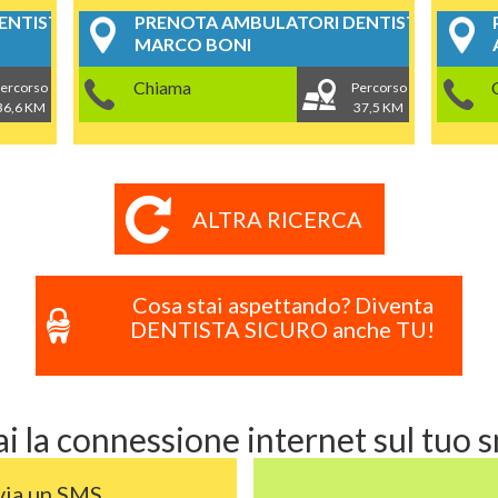
NTISTICI
PRENOTA AMBULATORI DENTISTICI
MARCO BONI
Chiama
ercorso
Percorso
36,6 KM
37,5 KM
ALTRA RICERCA
Cosa stai aspettando? Diventa
DENTISTA SICURO anche TU!
i la connessione internet sul tuo
via un SMS