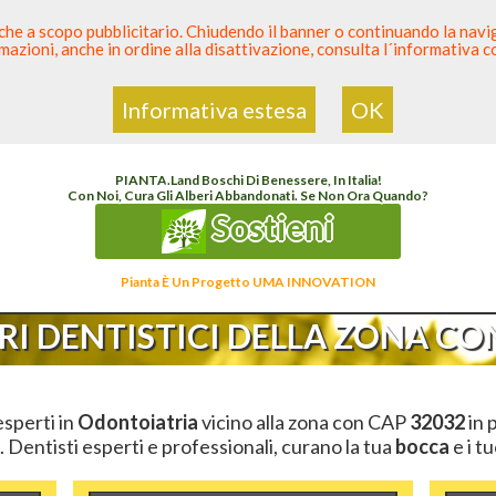
 anche a scopo pubblicitario. Chiudendo il banner o continuando la naviga
azioni, anche in ordine alla disattivazione, consulta l´informativa 
 Dentista
Elenco den
Informativa estesa
OK
Elenco Dentista Sicuro
>
Odontoiatria
>
Ambulatori Dentistici
>
Veneto
>
Belluno
>
CA
PIANTA
.
Land
Boschi Di Benessere, In Italia!
Con Noi, Cura Gli Alberi Abbandonati. Se Non Ora Quando?
Sostieni
Pianta È Un Progetto UMA INNOVATION
I DENTISTICI DELLA ZONA CON
 esperti in
Odontoiatria
vicino alla zona con CAP
32032
in 
. Dentisti esperti e professionali, curano la tua
bocca
e i t