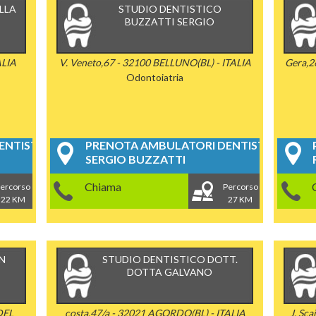
LLA
STUDIO DENTISTICO
BUZZATTI SERGIO
ALIA
V. Veneto,67 - 32100 BELLUNO(BL) - ITALIA
Gera,2
Odontoiatria
NTISTICI
PRENOTA AMBULATORI DENTISTICI
SERGIO BUZZATTI
Chiama
ercorso
Percorso
22 KM
27 KM
N
STUDIO DENTISTICO DOTT.
DOTTA GALVANO
DEL
costa,47/a - 32021 AGORDO(BL) - ITALIA
J. Sc