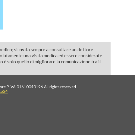
medico; si invita sempre a consultare un dottore
solutamente una visita medica ed essere considerate
 è solo quello di migliorare la comunicazione tra il
ore P.IVA 01610040196 All rights reserved.
to24