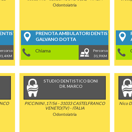
Odontoiatria
NTISTICI
PRENOTA AMBULATORI DENTISTICI
GALVANO DOTTA
Chiama
ercorso
Percorso
31,4 KM
31,9 KM
STUDIO DENTISTICO BONI
DR. MARCO
RANCO
PICCININI ,17/56 - 31033 CASTELFRANCO
Nico D
VENETO(TV) - ITALIA
Odontoiatria