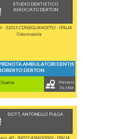
STUDIO DENTISTICO
ASSOCIATO DERTON
6 - 31015 CONEGLIANO(TV) - ITALIA
Odontoiatria
PRENOTA AMBULATORI DENTISTICI
ROBERTO DERTON
Chiama
Percorso
31,1 KM
DOTT. ANTONELLO PULGA
ajaro ,40 - 36012 ASIAGO(VI) - ITALIA