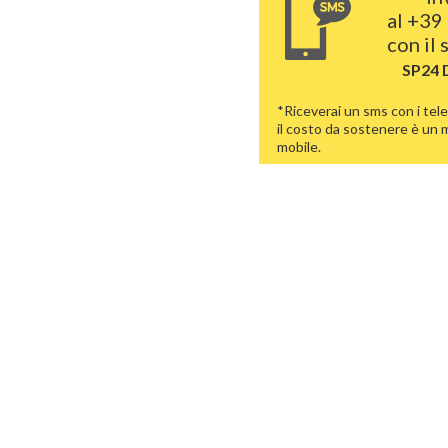
al
+39 
con il
SP24
*Riceverai un sms con i tele
il costo da sostenere è un
mobile.