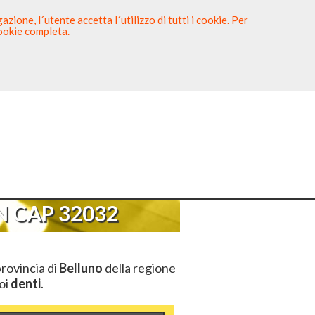
zione, l´utente accetta l´utilizzo di tutti i cookie. Per
cookie completa.
tista
Sei un Dentista?
P 32032
 CAP 32032
provincia di
Belluno
della regione
uoi
denti
.