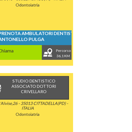
Odontoiatria
PRENOTA AMBULATORI DENTISTICI
ANTONELLO PULGA
Chiama
Percorso
36,1 KM
STUDIO DENTISTICO
ASSOCIATO DOTTORI
CRIVELLARO
'Alvise,26 - 35013 CITTADELLA(PD) -
ITALIA
Odontoiatria