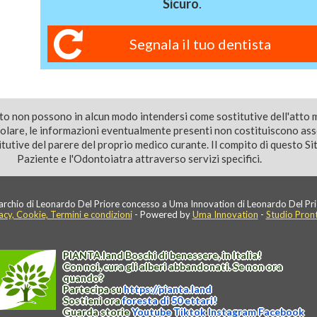
Sicuro
.
Segnala il tuo dentista
ito non possono in alcun modo intendersi come sostitutive dell'atto 
colare, le informazioni eventualmente presenti non costituiscono as
utive del parere del proprio medico curante. Il compito di questo Sito
Paziente e l'Odontoiatra attraverso servizi specifici.
rchio di Leonardo Del Priore concesso a Uma Innovation di Leonardo Del Pri
acy, Cookie, Termini e condizioni
- Powered by
Uma Innovation
-
Studio Pron
PIANTA
.
land
Boschi di benessere, in Italia!
Con noi, cura gli alberi abbandonati. Se non ora
quando?
Partecipa su
https://
pianta
.
land
Sostieni ora
foresta di 50 ettari!
Guarda storie
Youtube
Tiktok
Instagram
Facebook