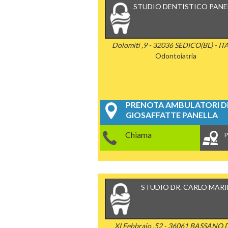
STUDIO DENTISTICO PANE
Dolomiti ,9 - 32036 SEDICO(BL) - IT
Odontoiatria
PRENOTA AMBULATORI DE
GIOSAFFATTE PANELLA
Chiama
P
STUDIO DR. CARLO MARI
XI Febbraio ,52 - 36061 BASSANO 