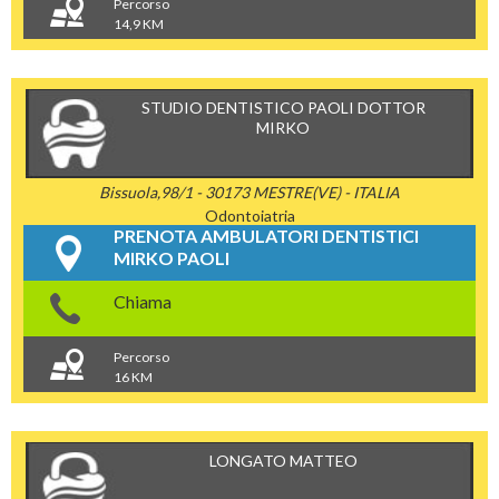
Percorso
14,9 KM
STUDIO DENTISTICO PAOLI DOTTOR
MIRKO
Bissuola,98/1 - 30173 MESTRE(VE) - ITALIA
Odontoiatria
PRENOTA AMBULATORI DENTISTICI
MIRKO PAOLI
Chiama
Percorso
16 KM
LONGATO MATTEO