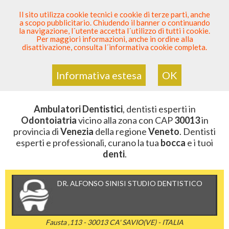
SEI DENTISTA? PARTECIPA
Il sito utilizza cookie tecnici e cookie di terze parti, anche
a scopo pubblicitario. Chiudendo il banner o continuando
Sei Qui
Elenco Dentista Sicuro
>
Odontoiatria
>
la navigazione, l´utente accetta l´utilizzo di tutti i cookie.
Ambulatori Dentistici
>
Veneto
>
Venezia
>
CAP 30013
Per maggiori informazioni, anche in ordine alla
disattivazione, consulta l´informativa cookie completa.
AMBULATORI DENTISTICI DELLA
ZONA CON CAP 30013
Informativa estesa
OK
Ambulatori Dentistici
, dentisti esperti in
Odontoiatria
vicino alla zona con CAP
30013
in
provincia di
Venezia
della regione
Veneto
. Dentisti
esperti e professionali, curano la tua
bocca
e i tuoi
denti
.
DR. ALFONSO SINISI STUDIO DENTISTICO
Fausta ,113 - 30013 CA' SAVIO(VE) - ITALIA