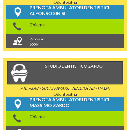
Odontoiatria
PRENOTA AMBULATORI DENTISTICI
ALFONSO SINISI
Chiama
Percorso
600 M
STUDIO DENTISTICO ZARDO
Altinia,48 - 30173 FAVARO VENETO(VE) - ITALIA
Odontoiatria
PRENOTA AMBULATORI DENTISTICI
MASSIMO ZARDO
Chiama