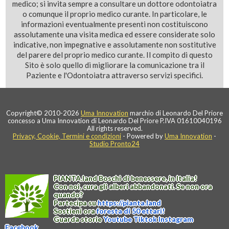
medico; si invita sempre a consultare un dottore odontoiatra
o comunque il proprio medico curante. In particolare, le
informazioni eventualmente presenti non costituiscono
assolutamente una visita medica ed essere considerate solo
indicative, non impegnative e assolutamente non sostitutive
del parere del proprio medico curante. Il compito di questo
Sito è solo quello di migliorare la comunicazione tra il
Paziente e l'Odontoiatra attraverso servizi specifici.
Copyright© 2010-2026
Uma Innovation
marchio di Leonardo Del Priore
concesso a Uma Innovation di Leonardo Del Priore P.IVA 01610040196
All rights reserved.
Privacy, Cookie, Termini e condizioni
- Powered by
Uma Innovation
-
Studio Pronto24
PIANTA
.
land
Boschi di benessere, in Italia!
Con noi, cura gli alberi abbandonati. Se non ora
quando?
Partecipa su
https://
pianta
.
land
Sostieni ora
foresta di 50 ettari!
Guarda storie
Youtube
Tiktok
Instagram
Facebook