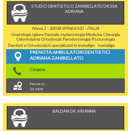
STUDIO DENTISTICO ZANIBELLATO DR.SSA
ADRIANA
Nievo,1 - 30038 SPINEA(VE) - ITALIA
Gnatologia
Igiene Dentale
Implantologia
Medicina Chirurgia
Odontoiatria
Ortodonzia
Parodontologia
Posturologia
Dentisti e Ortodonzisti specializzati in invisalign
Invisalign
PRENOTA AMBULATORI DENTISTICI
ADRIANA ZANIBELLATO
Chiama
Percorso
23,3 KM
BALDAN DR. ARIANNA