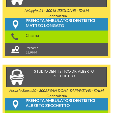
I Maggio ,21 - 30016 JESOLO(VE) - ITALIA
Odontoiatria
PRENOTA AMBULATORI DENTISTICI
MATTEO LONGATO
Chiama
Percorso
16,9 KM
STUDIO DENTISTICO DR. ALBERTO
ZECCHETTO
Nazario Sauro,20 - 30027 SAN DONA' DI PIAVE(VE) - ITALIA
Odontoiatria
PRENOTA AMBULATORI DENTISTICI
ALBERTO ZECCHETTO