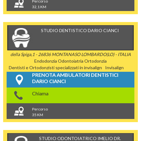
Percorso
32,1 KM
STUDIO DENTISTICO DARIO CIANCI
della Spiga,1 - 26836 MONTANASO LOMBARDO(LO) - ITALIA
Endodonzia
Odontoiatria
Ortodonzia
Dentisti e Ortodonzisti specializzati in invisalign
Invisalign
PRENOTA AMBULATORI DENTISTICI
DARIO CIANCI
Chiama
Percorso
35 KM
STUDIO ODONTOIATRICO IMELIO DR.