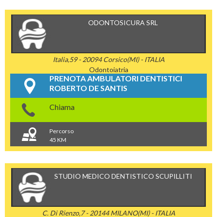
ODONTOSICURA SRL
Italia,59 - 20094 Corsico(MI) - ITALIA
Odontoiatria
PRENOTA AMBULATORI DENTISTICI
ROBERTO DE SANTIS
Chiama
Percorso
45 KM
STUDIO MEDICO DENTISTICO SCUPILLITI
C. Di Rienzo,7 - 20144 MILANO(MI) - ITALIA