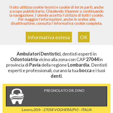
SEI DENTISTA? PARTECIPA
Il sito utilizza cookie tecnici e cookie di terze parti, anche
a scopo pubblicitario. Chiudendo il banner o continuando
Sei Qui
Elenco Dentista Sicuro
>
Odontoiatria
>
la navigazione, l´utente accetta l´utilizzo di tutti i cookie.
Ambulatori Dentistici
>
Lombardia
>
Pavia
>
CAP 27044
Per maggiori informazioni, anche in ordine alla
disattivazione, consulta l´informativa cookie completa.
AMBULATORI DENTISTICI DELLA
ZONA CON CAP 27044
Informativa estesa
OK
Ambulatori Dentistici
, dentisti esperti in
Odontoiatria
vicino alla zona con CAP
27044
in
provincia di
Pavia
della regione
Lombardia
. Dentisti
esperti e professionali, curano la tua
bocca
e i tuoi
denti
.
PREGNOLATO DR. DINO
Lavoro,20/b - 27058 VOGHERA(PV) - ITALIA