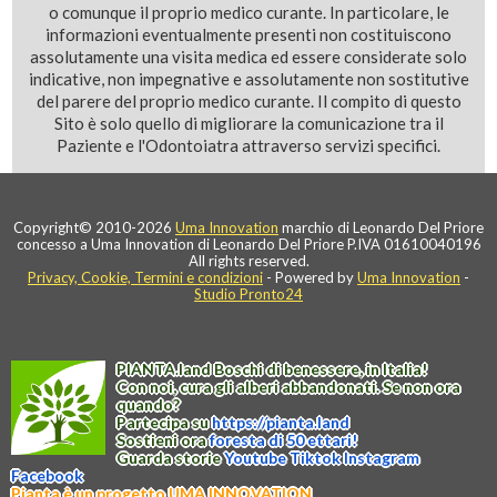
o comunque il proprio medico curante. In particolare, le
informazioni eventualmente presenti non costituiscono
assolutamente una visita medica ed essere considerate solo
indicative, non impegnative e assolutamente non sostitutive
del parere del proprio medico curante. Il compito di questo
Sito è solo quello di migliorare la comunicazione tra il
Paziente e l'Odontoiatra attraverso servizi specifici.
Copyright© 2010-2026
Uma Innovation
marchio di Leonardo Del Priore
concesso a Uma Innovation di Leonardo Del Priore P.IVA 01610040196
All rights reserved.
Privacy, Cookie, Termini e condizioni
- Powered by
Uma Innovation
-
Studio Pronto24
PIANTA
.
land
Boschi di benessere, in Italia!
Con noi, cura gli alberi abbandonati. Se non ora
quando?
Partecipa su
https://
pianta
.
land
Sostieni ora
foresta di 50 ettari!
Guarda storie
Youtube
Tiktok
Instagram
Facebook
Pianta è un progetto UMA INNOVATION