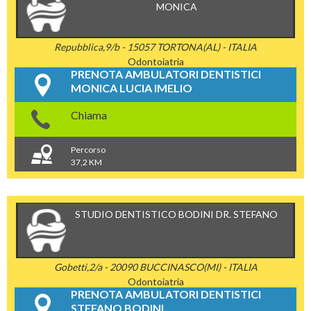
MONICA
Repubblica,9/b - 15057 TORTONA(AL) - ITALIA
Odontoiatria
PRENOTA AMBULATORI DENTISTICI
MONICA LUCIA IMELIO
Chiama
Percorso
37,2 KM
STUDIO DENTISTICO BODINI DR. STEFANO
Gobetti,2/a - 20090 BUCCINASCO(MI) - ITALIA
Odontoiatria
PRENOTA AMBULATORI DENTISTICI
STEFANO BODINI