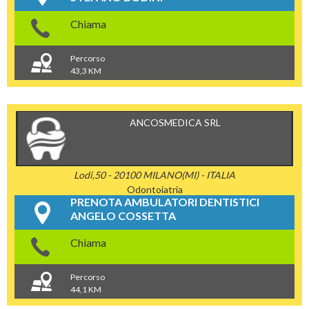
Chiama
Percorso
43,3 KM
ANCOSMEDICA SRL
Lodi,50 - 20100 MILANO(MI) - ITALIA
Odontoiatria
PRENOTA AMBULATORI DENTISTICI
ANGELO COSSETTA
Chiama
Percorso
44,1 KM