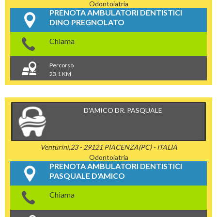
Odontoiatria
PRENOTA AMBULATORI DENTISTICI
DINO PREGNOLATO
Chiama
Percorso
23,1 KM
D'AMICO DR. PASQUALE
Venturini,23 - 29121 PIACENZA(PC) - ITALIA
Odontoiatria
PRENOTA AMBULATORI DENTISTICI
PASQUALE D'AMICO
Chiama