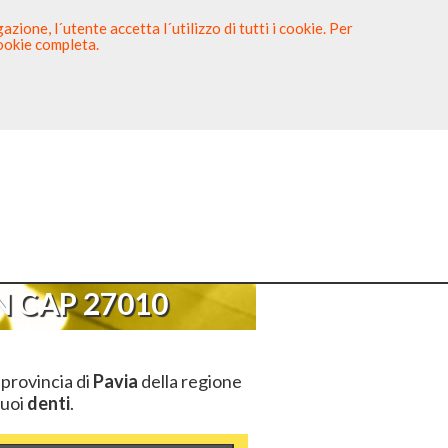
zione, l´utente accetta l´utilizzo di tutti i cookie. Per
cookie completa.
tista
Sei un Dentista?
AP 27010
 CAP 27010
 provincia di
Pavia
della regione
tuoi
denti
.