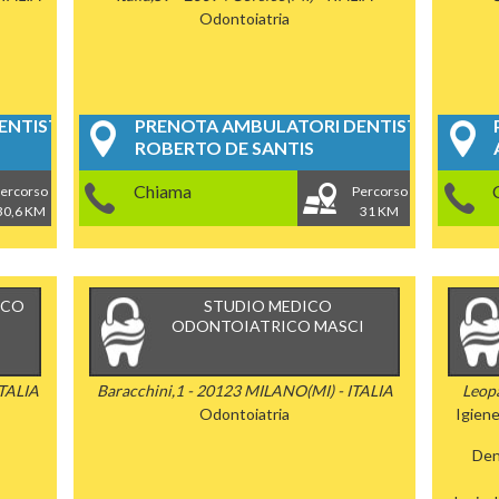
Odontoiatria
NTISTICI
PRENOTA AMBULATORI DENTISTICI
ROBERTO DE SANTIS
Chiama
ercorso
Percorso
30,6 KM
31 KM
ICO
STUDIO MEDICO
ODONTOIATRICO MASCI
ITALIA
Baracchini,1 - 20123 MILANO(MI) - ITALIA
Leop
Odontoiatria
Igien
Dent