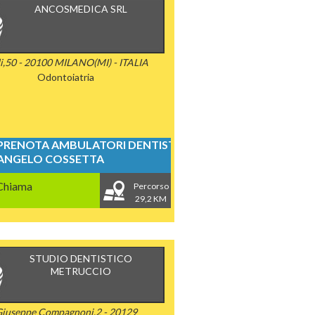
ANCOSMEDICA SRL
i,50 - 20100 MILANO(MI) - ITALIA
Odontoiatria
PRENOTA AMBULATORI DENTISTICI
ANGELO COSSETTA
Chiama
Percorso
29,2 KM
STUDIO DENTISTICO
METRUCCIO
iuseppe Compagnoni,2 - 20129