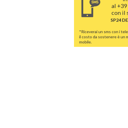
al
+39
con il
SP24 D
*Riceverai un sms con i tele
il costo da sostenere è un
mobile.