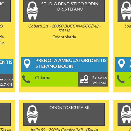
IO
STUDIO DENTISTICO BODINI
DR. STEFANO
SO
Gobetti,2/a - 20090 BUCCINASCO(MI) -
Lod
ITALIA
ia
Odontoiatria
 in
PRENOTA AMBULATORI DENTISTICI
NTISTICI
STEFANO BODINI
Chiama
Percorso
ercorso
29,1 KM
22,7 KM
ODONTOSICURA SRL
ITALIA
Italia,59 - 20094 Corsico(MI) - ITALIA
G