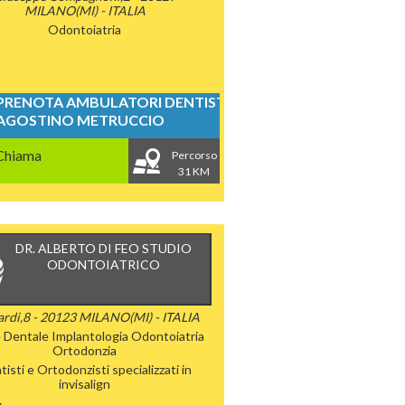
MILANO(MI) - ITALIA
Odontoiatria
PRENOTA AMBULATORI DENTISTICI
AGOSTINO METRUCCIO
Chiama
Percorso
31 KM
DR. ALBERTO DI FEO STUDIO
ODONTOIATRICO
ardi,8 - 20123 MILANO(MI) - ITALIA
e Dentale
Implantologia
Odontoiatria
Ortodonzia
isti e Ortodonzisti specializzati in
invisalign