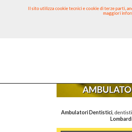
Il sito utilizza cookie tecnici e cookie di terze parti,
maggiori inform
Ricerca Dentista
Segnala
Sei Qui
E
AMBULATOR
Ambulatori Dentistici
, dentist
Lombard