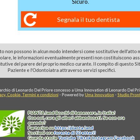
Sicuro
.
Segnala il tuo dentista
ito non possono in alcun modo intendersi come sostitutive dell'atto 
colare, le informazioni eventualmente presenti non costituiscono as
utive del parere del proprio medico curante. Il compito di questo Sito
Paziente e l'Odontoiatra attraverso servizi specifici.
rchio di Leonardo Del Priore concesso a Uma Innovation di Leonardo Del Pri
acy, Cookie, Termini e condizioni
- Powered by
Uma Innovation
-
Studio Pron
PIANTA
.
land
Boschi di benessere, in Italia!
Con noi, cura gli alberi abbandonati. Se non ora
quando?
Partecipa su
https://
pianta
.
land
Sostieni ora
foresta di 50 ettari!
Guarda storie
Youtube
Tiktok
Instagram
Facebook