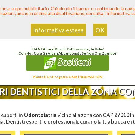
 anche a scopo pubblicitario. Chiudendo il banner o continuando la naviga
azioni, anche in ordine alla disattivazione, consulta l´informativa 
 Dentista
Elenco den
Informativa estesa
OK
lenco Dentista Sicuro
>
Odontoiatria
>
Ambulatori Dentistici
>
Lombardia
>
Pavia
>
C
PIANTA
.
Land
Boschi Di Benessere, In Italia!
Con Noi, Cura Gli Alberi Abbandonati. Se Non Ora Quando?
Sostieni
Pianta È Un Progetto UMA INNOVATION
I DENTISTICI DELLA ZONA CON
i esperti in
Odontoiatria
vicino alla zona con CAP
27010
in
ia
. Dentisti esperti e professionali, curano la tua
bocca
e i 