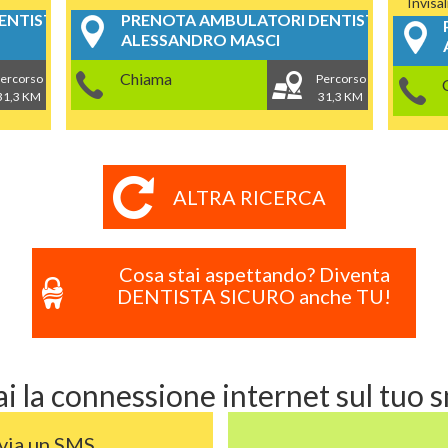
Invisa
NTISTICI
PRENOTA AMBULATORI DENTISTICI
ALESSANDRO MASCI
Chiama
ercorso
Percorso
31,3 KM
31,3 KM
ALTRA RICERCA
Cosa stai aspettando? Diventa
DENTISTA SICURO anche TU!
i la connessione internet sul tuo
nvia un SMS