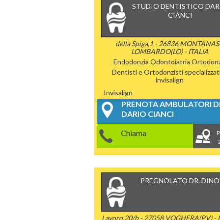
STUDIO DENTISTICO DAR
CIANCI
della Spiga,1 - 26836 MONTANA
LOMBARDO(LO) - ITALIA
Endodonzia
Odontoiatria
Ortodonz
Dentisti e Ortodonzisti specializzati
invisalign
Invisalign
PRENOTA AMBULATORI DE
DARIO CIANCI
Chiama
P
PREGNOLATO DR. DINO
Lavoro,20/b - 27058 VOGHERA(PV) - 