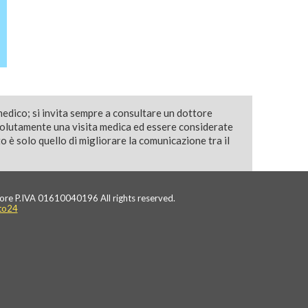
medico; si invita sempre a consultare un dottore
solutamente una visita medica ed essere considerate
 è solo quello di migliorare la comunicazione tra il
ore P.IVA 01610040196 All rights reserved.
to24