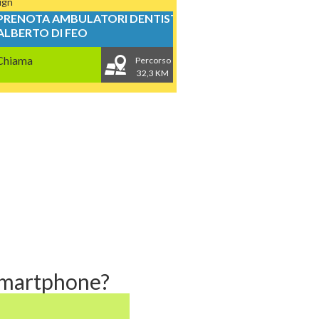
lign
PRENOTA AMBULATORI DENTISTICI
ALBERTO DI FEO
Chiama
Percorso
32,3 KM
 smartphone?