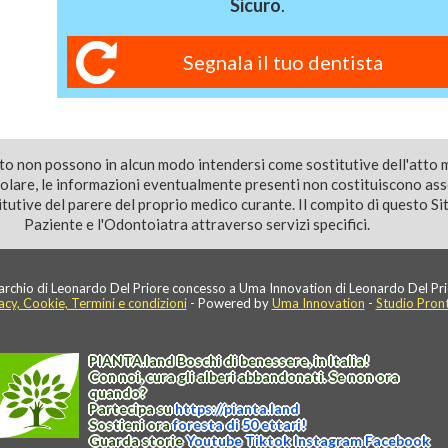
Sicuro
.
Segnala il tuo dentista
ito non possono in alcun modo intendersi come sostitutive dell'atto 
colare, le informazioni eventualmente presenti non costituiscono as
utive del parere del proprio medico curante. Il compito di questo Sito
Paziente e l'Odontoiatra attraverso servizi specifici.
rchio di Leonardo Del Priore concesso a Uma Innovation di Leonardo Del Pri
acy, Cookie, Termini e condizioni
- Powered by
Uma Innovation
-
Studio Pron
PIANTA
.
land
Boschi di benessere, in Italia!
Con noi, cura gli alberi abbandonati. Se non ora
quando?
Partecipa su
https://
pianta
.
land
Sostieni ora
foresta di 50 ettari!
Guarda storie
Youtube
Tiktok
Instagram
Facebook