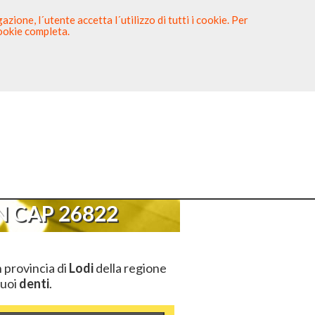
zione, l´utente accetta l´utilizzo di tutti i cookie. Per
cookie completa.
tista
Sei un Dentista?
P 26822
 CAP 26822
n provincia di
Lodi
della regione
tuoi
denti
.