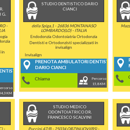
STUDIO DENTISTICO DARIO
R.
CIANCI
 G.
RO -
della Spiga,1 - 26836 MONTANASO
Mazz
LIA
LOMBARDO(LO) - ITALIA
ogia
Endodonzia
Odontoiatria
Ortodonzia
onzia
Dentisti e Ortodonzisti specializzati in
invisalign
 in
Invisalign
PRENOTA AMBULATORI DENTISTICI
DARIO CIANCI
NTISTICI
Chiama
Percorso
15,8 KM
ercorso
34,3 KM
STUDIO MEDICO
ODONTOIATRICO DR.
FRANCESCO SCALVINI
) -
Puccini,47/B - 25034 ORZINUOVI(BS) -