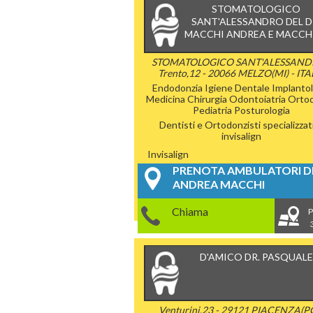
STOMATOLOGICO
SANT'ALESSANDRO DEL D
MACCHI ANDREA E MACCHI
STOMATOLOGICO SANT'ALESSAND
Trento,12 - 20066 MELZO(MI) - ITA
Endodonzia
Igiene Dentale
Implantol
Medicina Chirurgia
Odontoiatria
Ortod
Pediatria
Posturologia
Dentisti e Ortodonzisti specializzati
invisalign
Invisalign
PRENOTA AMBULATORI DE
ANDREA MACCHI
Chiama
P
D'AMICO DR. PASQUALE
Venturini,23 - 29121 PIACENZA(PC