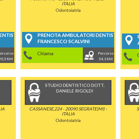
ITALIA
Odontoiatria
NTISTICI
PRENOTA AMBULATORI DENTISTICI
FRANCESCO SCALVINI
Chiama
ercorso
Percorso
20,5 KM
34,1 KM
STUDIO DENTISTICO DOTT.
DANIELE RIGOLDI
LIA
CASSANESE,224 - 20090 SEGRATE(MI) -
S
ITALIA
Odontoiatria