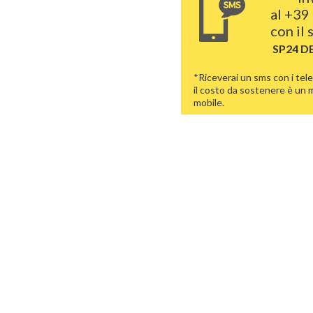
al
+39 
con il
SP24 D
*Riceverai un sms con i tele
il costo da sostenere è un
mobile.