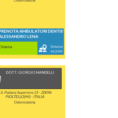
Odontoiatria
PRENOTA AMBULATORI DENTISTICI
ALESSANDRO LENA
Chiama
Distanza
36,3 KM
DOTT. GIORGIO MANDELLI
.S. Padana Superiore,15 - 20096
PIOLTELLO(MI) - ITALIA
Odontoiatria