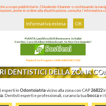
 anche a scopo pubblicitario. Chiudendo il banner o continuando la naviga
azioni, anche in ordine alla disattivazione, consulta l´informativa 
 Dentista
Elenco den
Informativa estesa
OK
Elenco Dentista Sicuro
>
Odontoiatria
>
Ambulatori Dentistici
>
Lombardia
>
Lodi
>
CA
PIANTA
.
Land
Boschi Di Benessere, In Italia!
Con Noi, Cura Gli Alberi Abbandonati. Se Non Ora Quando?
Sostieni
Pianta È Un Progetto UMA INNOVATION
I DENTISTICI DELLA ZONA CON
ti esperti in
Odontoiatria
vicino alla zona con CAP
26822
i
ia
. Dentisti esperti e professionali, curano la tua
bocca
e i 