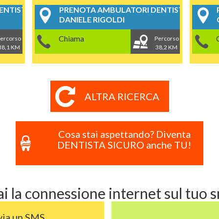
NTISTICI
PRENOTA AMBULATORI DENTISTICI
DANIELE RIGOLDI
Chiama
ercorso
Percorso
38,1 KM
38,2 KM
ALTRA RICERCA
Cosa stai aspettando? Diventa
DENTISTA SICURO anche TU!
i la connessione internet sul tuo
via un SMS