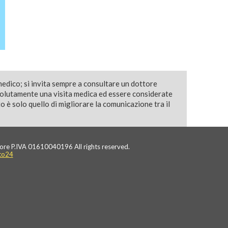
medico; si invita sempre a consultare un dottore
solutamente una visita medica ed essere considerate
 è solo quello di migliorare la comunicazione tra il
ore P.IVA 01610040196 All rights reserved.
to24