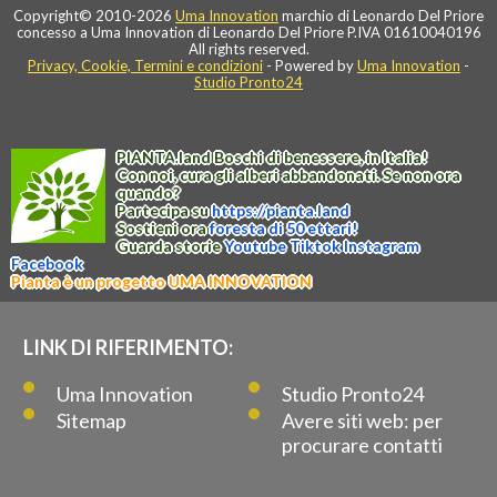
Copyright© 2010-2026
Uma Innovation
marchio di Leonardo Del Priore
concesso a Uma Innovation di Leonardo Del Priore P.IVA 01610040196
All rights reserved.
Privacy, Cookie, Termini e condizioni
- Powered by
Uma Innovation
-
Studio Pronto24
PIANTA
.
land
Boschi di benessere, in Italia!
Con noi, cura gli alberi abbandonati. Se non ora
quando?
Partecipa su
https://
pianta
.
land
Sostieni ora
foresta di 50 ettari!
Guarda storie
Youtube
Tiktok
Instagram
Facebook
Pianta è un progetto UMA INNOVATION
LINK DI RIFERIMENTO:
Uma Innovation
Studio Pronto24
Sitemap
Avere siti web: per
procurare contatti