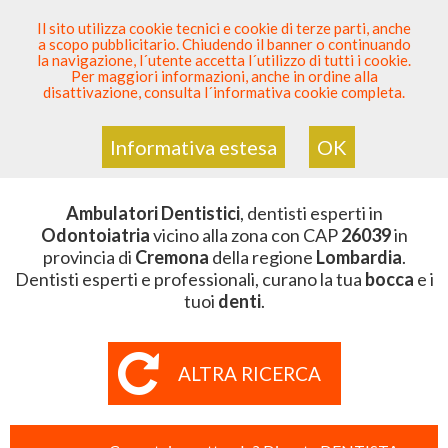
SEI DENTISTA? PARTECIPA
Il sito utilizza cookie tecnici e cookie di terze parti, anche
a scopo pubblicitario. Chiudendo il banner o continuando
Sei Qui
Elenco Dentista Sicuro
>
Odontoiatria
>
la navigazione, l´utente accetta l´utilizzo di tutti i cookie.
Ambulatori Dentistici
>
Lombardia
>
Cremona
>
CAP
Per maggiori informazioni, anche in ordine alla
26039
disattivazione, consulta l´informativa cookie completa.
AMBULATORI DENTISTICI DELLA
ZONA CON CAP 26039
Informativa estesa
OK
Ambulatori Dentistici
, dentisti esperti in
Odontoiatria
vicino alla zona con CAP
26039
in
provincia di
Cremona
della regione
Lombardia
.
Dentisti esperti e professionali, curano la tua
bocca
e i
tuoi
denti
.
ALTRA RICERCA