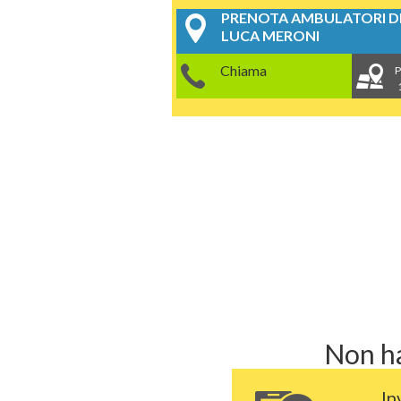
PRENOTA AMBULATORI DE
LUCA MERONI
Chiama
P
Non ha
In