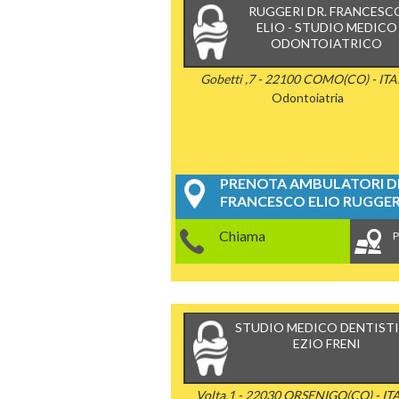
RUGGERI DR. FRANCESC
ELIO - STUDIO MEDICO
ODONTOIATRICO
Gobetti ,7 - 22100 COMO(CO) - ITA
Odontoiatria
PRENOTA AMBULATORI DE
FRANCESCO ELIO RUGGER
Chiama
P
STUDIO MEDICO DENTIST
EZIO FRENI
Volta,1 - 22030 ORSENIGO(CO) - IT