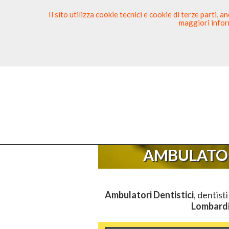
Il sito utilizza cookie tecnici e cookie di terze parti,
maggiori inform
Ricerca Dentista
Segnala
Sei Qui
E
AMBULATOR
Ambulatori Dentistici
, dentist
Lombard