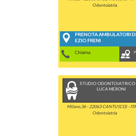
Odontoiatria
PRENOTA AMBULATORI DE
EZIO FRENI
Chiama
P
STUDIO ODONTOIATRICO 
LUCA MERONI
Milano,36 - 22063 CANTU'(CO) - IT
Odontoiatria