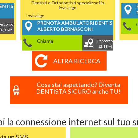
Dentisti e Ortodonzisti specializzati in
NTISTICI
invisalign
Invisalign
PRENOTA AMBULATORI DENTISTICI
ercorso
ALBERTO BERNASCONI
10,1 KM
Chiama
Percorso
12,1 KM
ALTRA RICERCA
Cosa stai aspettando? Diventa
DENTISTA SICURO anche TU!
i la connessione internet sul tuo
via un SMS