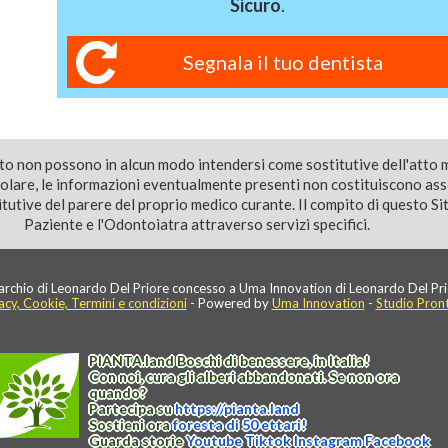
Sicuro
.
Segnala il tuo dentista
ito non possono in alcun modo intendersi come sostitutive dell'atto 
colare, le informazioni eventualmente presenti non costituiscono as
utive del parere del proprio medico curante. Il compito di questo Sito
Paziente e l'Odontoiatra attraverso servizi specifici.
rchio di Leonardo Del Priore concesso a Uma Innovation di Leonardo Del Pri
acy, Cookie, Termini e condizioni
- Powered by
Uma Innovation
-
Studio Pron
PIANTA
.
land
Boschi di benessere, in Italia!
Con noi, cura gli alberi abbandonati. Se non ora
quando?
Partecipa su
https://
pianta
.
land
Sostieni ora
foresta di 50 ettari!
Guarda storie
Youtube
Tiktok
Instagram
Facebook