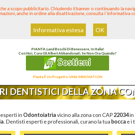
 anche a scopo pubblicitario. Chiudendo il banner o continuando la naviga
azioni, anche in ordine alla disattivazione, consulta l´informativa 
 Dentista
Elenco den
Informativa estesa
OK
lenco Dentista Sicuro
>
Odontoiatria
>
Ambulatori Dentistici
>
Lombardia
>
Como
>
C
PIANTA
.
Land
Boschi Di Benessere, In Italia!
Con Noi, Cura Gli Alberi Abbandonati. Se Non Ora Quando?
Sostieni
Pianta È Un Progetto UMA INNOVATION
I DENTISTICI DELLA ZONA CON
i esperti in
Odontoiatria
vicino alla zona con CAP
22034
in
ia
. Dentisti esperti e professionali, curano la tua
bocca
e i 