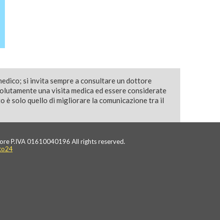
medico; si invita sempre a consultare un dottore
solutamente una visita medica ed essere considerate
 è solo quello di migliorare la comunicazione tra il
ore P.IVA 01610040196 All rights reserved.
to24