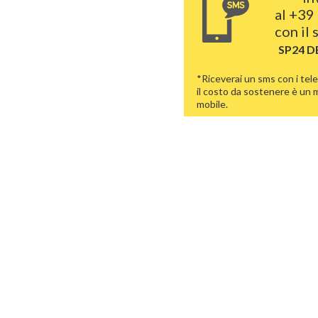
al
+39 
con il
SP24 
*Riceverai un sms con i tele
il costo da sostenere è un
mobile.