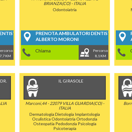
BRIANZA(CO) - ITALIA
Odontoiatria
NTISTICI
PRENOTA AMBULATORI DENTISTICI
ALBERTO MORONI
Chiama
ercorso
Percorso
7,7 KM
8,1 KM
DR.
IL GIRASOLE
ALIA
Marconi,44 - 22079 VILLA GUARDIA(CO) -
Borr
ITALIA
Dermatologia
Dietologia
Implantologia
Oculistica
Odontoiatria
Ortodonzia
Osteopatia
Pedodonzia
Psicologia
Psicoterapia