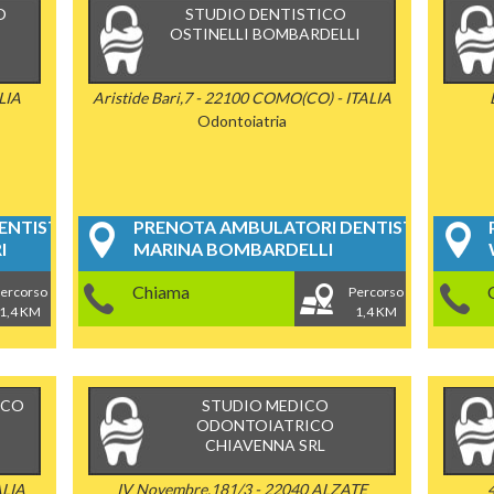
O
STUDIO DENTISTICO
OSTINELLI BOMBARDELLI
LIA
Aristide Bari,7 - 22100 COMO(CO) - ITALIA
Odontoiatria
NTISTICI
PRENOTA AMBULATORI DENTISTICI
I
MARINA BOMBARDELLI
Chiama
ercorso
Percorso
1,4 KM
1,4 KM
ICO
STUDIO MEDICO
ODONTOIATRICO
CHIAVENNA SRL
ALIA
IV Novembre,181/3 - 22040 ALZATE