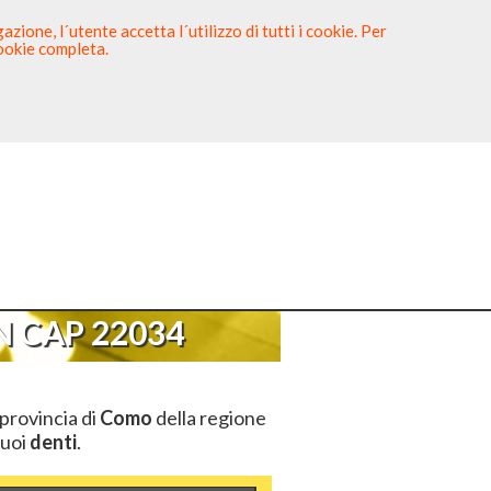
zione, l´utente accetta l´utilizzo di tutti i cookie. Per
cookie completa.
tista
Sei un Dentista?
AP 22034
 CAP 22034
 provincia di
Como
della regione
tuoi
denti
.