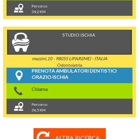
Percorso
34,2 KM
STUDIO ISCHIA
mazzini,10 - 98055 LIPARI(ME) - ITALIA
Odontoiatria
PRENOTA AMBULATORI DENTISTICI
ORAZIO ISCHIA
Chiama
Percorso
36,5 KM
ALTRA RICERCA