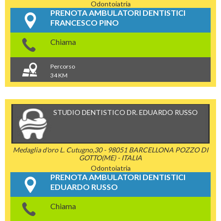
Odontoiatria
PRENOTA AMBULATORI DENTISTICI
FRANCESCO PINO
Chiama
Percorso
34 KM
STUDIO DENTISTICO DR. EDUARDO RUSSO
Medaglia d'oro L. Cutugno,30 - 98051 BARCELLONA POZZO DI
GOTTO(ME) - ITALIA
Odontoiatria
PRENOTA AMBULATORI DENTISTICI
EDUARDO RUSSO
Chiama