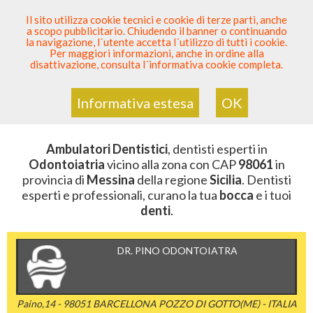
SEI DENTISTA? PARTECIPA
Il sito utilizza cookie tecnici e cookie di terze parti, anche
a scopo pubblicitario. Chiudendo il banner o continuando
Sei Qui
Elenco Dentista Sicuro
>
Odontoiatria
>
la navigazione, l´utente accetta l´utilizzo di tutti i cookie.
Ambulatori Dentistici
>
Sicilia
>
Messina
>
CAP 98061
Per maggiori informazioni, anche in ordine alla
disattivazione, consulta l´informativa cookie completa.
AMBULATORI DENTISTICI DELLA
ZONA CON CAP 98061
Informativa estesa
OK
Ambulatori Dentistici
, dentisti esperti in
Odontoiatria
vicino alla zona con CAP
98061
in
provincia di
Messina
della regione
Sicilia
. Dentisti
esperti e professionali, curano la tua
bocca
e i tuoi
denti
.
DR. PINO ODONTOIATRA
Paino,14 - 98051 BARCELLONA POZZO DI GOTTO(ME) - ITALIA