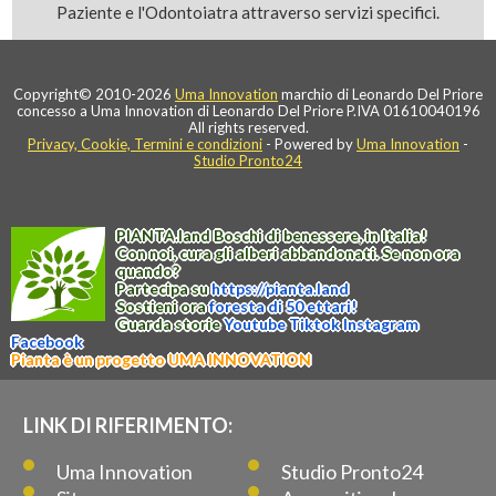
Paziente e l'Odontoiatra attraverso servizi specifici.
Copyright© 2010-2026
Uma Innovation
marchio di Leonardo Del Priore
concesso a Uma Innovation di Leonardo Del Priore P.IVA 01610040196
All rights reserved.
Privacy, Cookie, Termini e condizioni
- Powered by
Uma Innovation
-
Studio Pronto24
PIANTA
.
land
Boschi di benessere, in Italia!
Con noi, cura gli alberi abbandonati. Se non ora
quando?
Partecipa su
https://
pianta
.
land
Sostieni ora
foresta di 50 ettari!
Guarda storie
Youtube
Tiktok
Instagram
Facebook
Pianta è un progetto UMA INNOVATION
LINK DI RIFERIMENTO:
Uma Innovation
Studio Pronto24