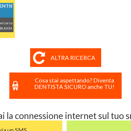
NTISTICI
ercorso
48,8 KM
ALTRA RICERCA
Cosa stai aspettando? Diventa
DENTISTA SICURO anche TU!
i la connessione internet sul tuo
via un SMS