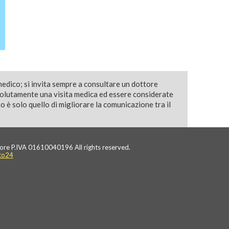
medico; si invita sempre a consultare un dottore
solutamente una visita medica ed essere considerate
 è solo quello di migliorare la comunicazione tra il
ore P.IVA 01610040196 All rights reserved.
to24