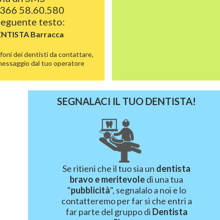
366 58.60.580
 seguente testo:
ENTISTA
Barracca
foni dei dentisti da contattare,
 messaggio dal tuo operatore
SEGNALACI IL TUO DENTISTA!
Se ritieni che il tuo sia un
dentista
bravo e meritevole
di una tua
"
pubblicità
", segnalalo a noi e lo
contatteremo per far si che entri a
far parte del gruppo di
Dentista