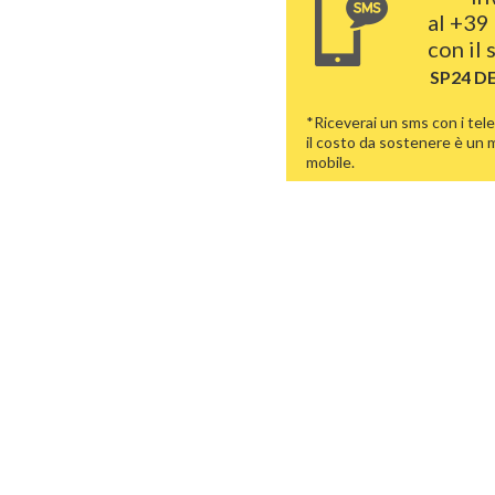
al
+39 
con il
SP24 D
*Riceverai un sms con i tele
il costo da sostenere è un
mobile.