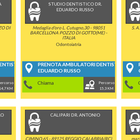
A
STUDIO DENTISTICO DR.
EDUARDO RUSSO
ZO DI
Medaglia d'oro L. Cutugno,30 - 98051
S. A
BARCELLONA POZZO DI GOTTO(ME) -
ITALIA
Odontoiatria
NTISTICI
PRENOTA AMBULATORI DENTISTICI
EDUARDO RUSSO
Chiama
ercorso
Percorso
14,7 KM
15,3 KM
LO
CALIPARI DR. ANTONIO
CIMINO,65 - 89125 REGGIO CALABRIA(RC)
mazz