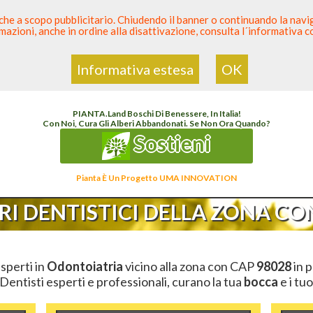
 anche a scopo pubblicitario. Chiudendo il banner o continuando la naviga
azioni, anche in ordine alla disattivazione, consulta l´informativa 
 Dentista
Elenco den
Informativa estesa
OK
Elenco Dentista Sicuro
>
Odontoiatria
>
Ambulatori Dentistici
>
Sicilia
>
Messina
>
CA
PIANTA
.
Land
Boschi Di Benessere, In Italia!
Con Noi, Cura Gli Alberi Abbandonati. Se Non Ora Quando?
Sostieni
Pianta È Un Progetto UMA INNOVATION
I DENTISTICI DELLA ZONA CON
esperti in
Odontoiatria
vicino alla zona con CAP
98028
in p
 Dentisti esperti e professionali, curano la tua
bocca
e i tuo