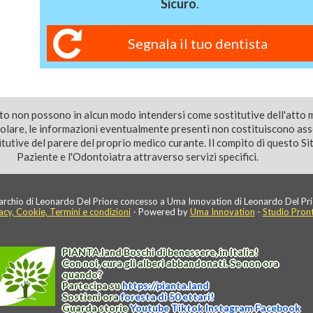
Sicuro
.
Segnala il tuo dentista
ito non possono in alcun modo intendersi come sostitutive dell'atto 
colare, le informazioni eventualmente presenti non costituiscono as
utive del parere del proprio medico curante. Il compito di questo Sito
Paziente e l'Odontoiatra attraverso servizi specifici.
rchio di Leonardo Del Priore concesso a Uma Innovation di Leonardo Del Pri
acy, Cookie, Termini e condizioni
- Powered by
Uma Innovation
-
Studio Pron
PIANTA
.
land
Boschi di benessere, in Italia!
Con noi, cura gli alberi abbandonati. Se non ora
quando?
Partecipa su
https://
pianta
.
land
Sostieni ora
foresta di 50 ettari!
Guarda storie
Youtube
Tiktok
Instagram
Facebook