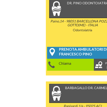
DR. PINO ODONTOIATR
Paino,14 - 98051 BARCELLONA POZ
GOTTO(ME) - ITALIA
Odontoiatria
PRENOTA AMBULATORI DE
FRANCESCO PINO
Chiama
P
BARBAGALLO DR. CARME
Rapisardi,1/a - 95025 ACI