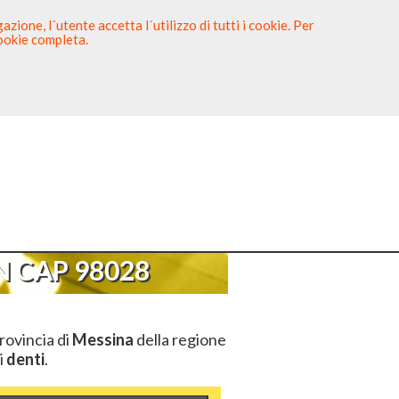
zione, l´utente accetta l´utilizzo di tutti i cookie. Per
cookie completa.
tista
Sei un Dentista?
P 98028
 CAP 98028
rovincia di
Messina
della regione
i
denti
.