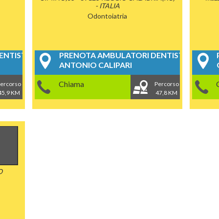
- ITALIA
Odontoiatria
NTISTICI
PRENOTA AMBULATORI DENTISTICI
ANTONIO CALIPARI
Chiama
ercorso
Percorso
45,9 KM
47,8 KM
O