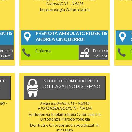
Catania(CT) - ITALIA
Implantologia
Odontoiatria
NTISTICI
PRENOTA AMBULATORI DENTISTICI
ANDREA CINQUERRUI
Chiama
ercorso
Percorso
12 KM
12,7 KM
ICO
STUDIO ODONTOIATRICO
I
DOTT. AGATINO DI STEFANO
R) -
Federico Fellini,11 - 95045
MISTERBIANCO(CT) - ITALIA
Endodonzia
Implantologia
Odontoiatria
Ortodonzia
Parodontologia
Dentisti e Ortodonzisti specializzati in
invisalign