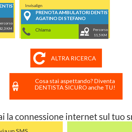
NTISTICI
Invisalign
PRENOTA AMBULATORI DENTISTICI
AGATINO DI STEFANO
ercorso
42,3 KM
Chiama
Percorso
11,5 KM
ALTRA RICERCA
Cosa stai aspettando? Diventa
DENTISTA SICURO anche TU!
i la connessione internet sul tuo
via un SMS