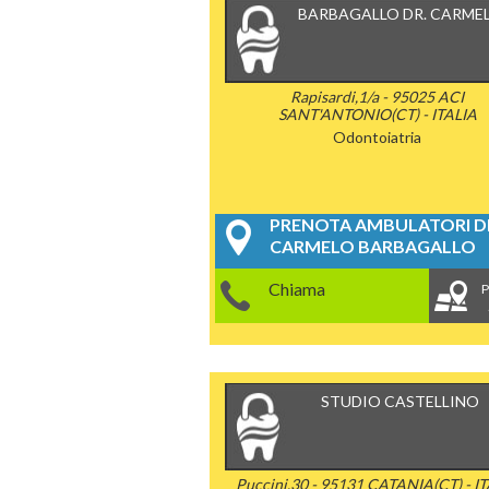
BARBAGALLO DR. CARME
Rapisardi,1/a - 95025 ACI
SANT'ANTONIO(CT) - ITALIA
Odontoiatria
PRENOTA AMBULATORI DE
CARMELO BARBAGALLO
Chiama
P
STUDIO CASTELLINO
Puccini,30 - 95131 CATANIA(CT) - I