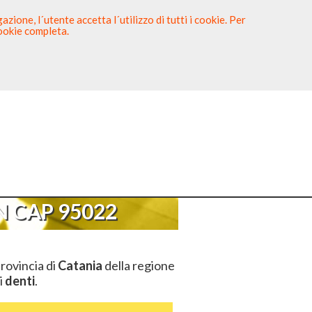
zione, l´utente accetta l´utilizzo di tutti i cookie. Per
cookie completa.
tista
Sei un Dentista?
 95022
 CAP 95022
provincia di
Catania
della regione
i
denti
.