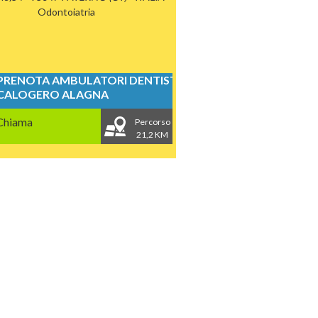
Odontoiatria
PRENOTA AMBULATORI DENTISTICI
CALOGERO ALAGNA
Chiama
Percorso
21,2 KM