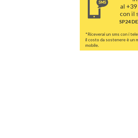
al
+39
con il
SP24 D
*Riceverai un sms con i tele
il costo da sostenere è un
mobile.