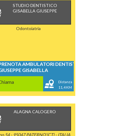
STUDIO DENTISTICO
GISABELLA GIUSEPPE
Odontoiatria
PRENOTA AMBULATORI DENTISTICI
GIUSEPPE GISABELLA
Chiama
Distanza
11,4 KM
ALAGNA CALOGERO
ano,54 - 95047 PATERNO'(CT) - ITALIA