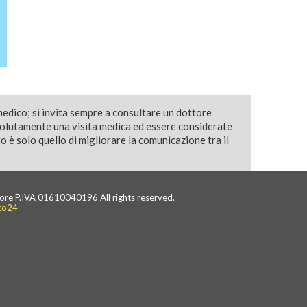
medico; si invita sempre a consultare un dottore
solutamente una visita medica ed essere considerate
 è solo quello di migliorare la comunicazione tra il
ore P.IVA 01610040196 All rights reserved.
to24