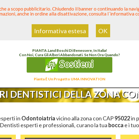
 anche a scopo pubblicitario. Chiudendo il banner o continuando la naviga
azioni, anche in ordine alla disattivazione, consulta l´informativa 
 Dentista
Elenco den
Informativa estesa
OK
i
Elenco Dentista Sicuro
>
Odontoiatria
>
Ambulatori Dentistici
>
Sicilia
>
Catania
>
CAP
PIANTA
.
Land
Boschi Di Benessere, In Italia!
Con Noi, Cura Gli Alberi Abbandonati. Se Non Ora Quando?
Sostieni
Pianta È Un Progetto UMA INNOVATION
I DENTISTICI DELLA ZONA CON
esperti in
Odontoiatria
vicino alla zona con CAP
95022
in 
 Dentisti esperti e professionali, curano la tua
bocca
e i tuo