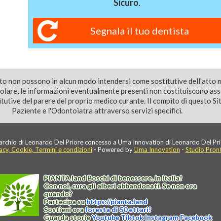
Sicuro
.
Segnala il tuo dentista
ito non possono in alcun modo intendersi come sostitutive dell'atto 
colare, le informazioni eventualmente presenti non costituiscono as
utive del parere del proprio medico curante. Il compito di questo Sito
Paziente e l'Odontoiatra attraverso servizi specifici.
rchio di Leonardo Del Priore concesso a Uma Innovation di Leonardo Del Pri
acy, Cookie, Termini e condizioni
- Powered by
Uma Innovation
-
Studio Pron
PIANTA
.
land
Boschi di benessere, in Italia!
Con noi, cura gli alberi abbandonati. Se non ora
quando?
Partecipa su
https://
pianta
.
land
Sostieni ora
foresta di 50 ettari!
Guarda storie
Youtube
Tiktok
Instagram
Facebook