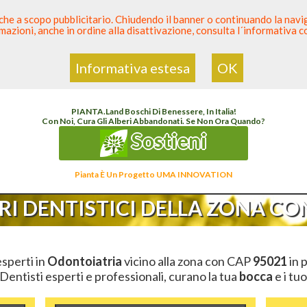
 anche a scopo pubblicitario. Chiudendo il banner o continuando la naviga
azioni, anche in ordine alla disattivazione, consulta l´informativa 
 Dentista
Elenco den
Informativa estesa
OK
i
Elenco Dentista Sicuro
>
Odontoiatria
>
Ambulatori Dentistici
>
Sicilia
>
Catania
>
CAP
PIANTA
.
Land
Boschi Di Benessere, In Italia!
Con Noi, Cura Gli Alberi Abbandonati. Se Non Ora Quando?
Sostieni
Pianta È Un Progetto UMA INNOVATION
I DENTISTICI DELLA ZONA CON
esperti in
Odontoiatria
vicino alla zona con CAP
95021
in 
 Dentisti esperti e professionali, curano la tua
bocca
e i tuo