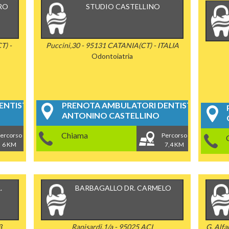
RO
STUDIO CASTELLINO
T) -
Puccini,30 - 95131 CATANIA(CT) - ITALIA
Odontoiatria
NTISTICI
PRENOTA AMBULATORI DENTISTICI
ANTONINO CASTELLINO
Chiama
ercorso
Percorso
6 KM
7,4 KM
.
BARBAGALLO DR. CARMELO
3
Rapisardi,1/a - 95025 ACI
G. Alf