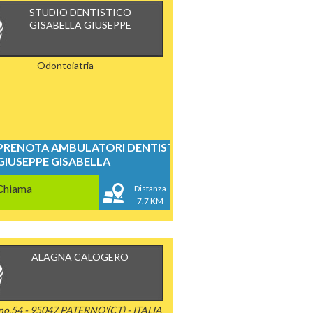
STUDIO DENTISTICO
GISABELLA GIUSEPPE
Odontoiatria
PRENOTA AMBULATORI DENTISTICI
GIUSEPPE GISABELLA
Chiama
Distanza
7,7 KM
ALAGNA CALOGERO
ano,54 - 95047 PATERNO'(CT) - ITALIA