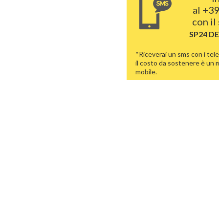
al
+39
con il
SP24 D
*Riceverai un sms con i tele
il costo da sostenere è un
mobile.