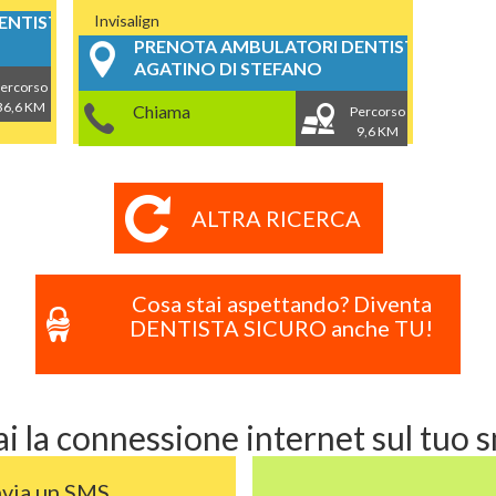
NTISTICI
Invisalign
PRENOTA AMBULATORI DENTISTICI
AGATINO DI STEFANO
ercorso
36,6 KM
Chiama
Percorso
9,6 KM
ALTRA RICERCA
Cosa stai aspettando? Diventa
DENTISTA SICURO anche TU!
i la connessione internet sul tuo
nvia un SMS