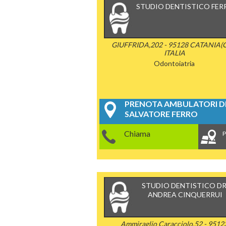
STUDIO DENTISTICO FER
GIUFFRIDA,202 - 95128 CATANIA(C
ITALIA
Odontoiatria
PRENOTA AMBULATORI DE
SALVATORE FERRO
Chiama
P
STUDIO DENTISTICO DR
ANDREA CINQUERRUI
Ammiraglio Caracciolo,52 - 9512