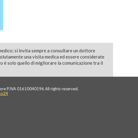
medico; si invita sempre a consultare un dottore
solutamente una visita medica ed essere considerate
 è solo quello di migliorare la comunicazione tra il
ore P.IVA 01610040196 All rights reserved.
to24