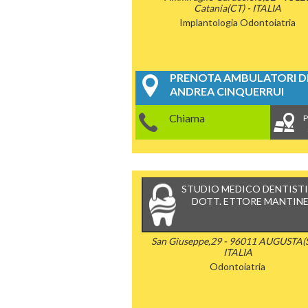
Catania(CT) - ITALIA
Implantologia
Odontoiatria
PRENOTA AMBULATORI DE
ANDREA CINQUERRUI
Chiama
P
STUDIO MEDICO DENTIST
DOTT. ETTORE MANTINE
San Giuseppe,29 - 96011 AUGUSTA(S
ITALIA
Odontoiatria