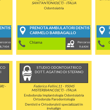
SANT'ANTONIO(CT) - ITALIA
Odontoiatria
NTISTICI
PRENOTA AMBULATORI DENTISTICI
CARMELO BARBAGALLO
Chiama
ercorso
Percorso
8,7 KM
9,6 KM
ICO
STUDIO ODONTOIATRICO
I
DOTT. AGATINO DI STEFANO
R) -
Federico Fellini,11 - 95045
MISTERBIANCO(CT) - ITALIA
Endodonzia
Implantologia
Odontoiatria
Ortodonzia
Parodontologia
Dentisti e Ortodonzisti specializzati in
invisalign