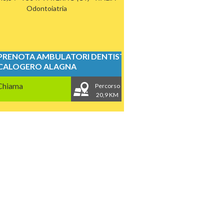
Odontoiatria
PRENOTA AMBULATORI DENTISTICI
CALOGERO ALAGNA
Chiama
Percorso
20,9 KM