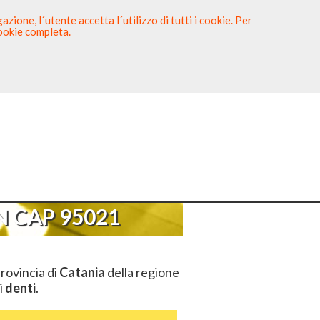
zione, l´utente accetta l´utilizzo di tutti i cookie. Per
cookie completa.
tista
Sei un Dentista?
 95021
 CAP 95021
provincia di
Catania
della regione
i
denti
.