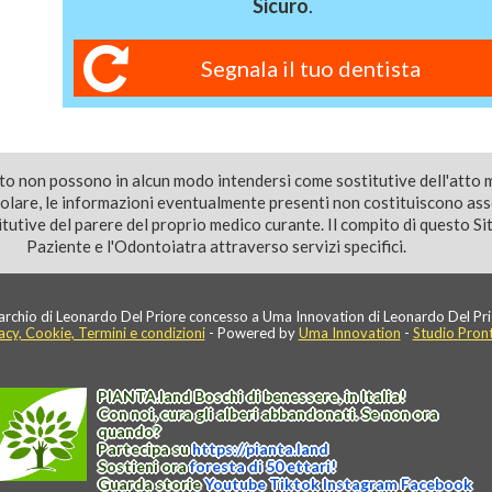
Sicuro
.
Segnala il tuo dentista
ito non possono in alcun modo intendersi come sostitutive dell'atto 
colare, le informazioni eventualmente presenti non costituiscono as
utive del parere del proprio medico curante. Il compito di questo Sito
Paziente e l'Odontoiatra attraverso servizi specifici.
rchio di Leonardo Del Priore concesso a Uma Innovation di Leonardo Del Pri
acy, Cookie, Termini e condizioni
- Powered by
Uma Innovation
-
Studio Pron
PIANTA
.
land
Boschi di benessere, in Italia!
Con noi, cura gli alberi abbandonati. Se non ora
quando?
Partecipa su
https://
pianta
.
land
Sostieni ora
foresta di 50 ettari!
Guarda storie
Youtube
Tiktok
Instagram
Facebook