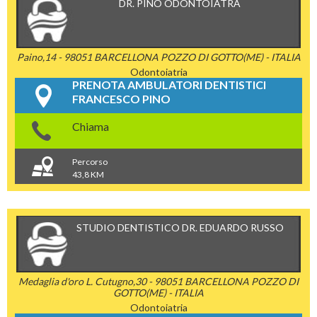
DR. PINO ODONTOIATRA
Paino,14 - 98051 BARCELLONA POZZO DI GOTTO(ME) - ITALIA
Odontoiatria
PRENOTA AMBULATORI DENTISTICI
FRANCESCO PINO
Chiama
Percorso
43,8 KM
STUDIO DENTISTICO DR. EDUARDO RUSSO
Medaglia d'oro L. Cutugno,30 - 98051 BARCELLONA POZZO DI
GOTTO(ME) - ITALIA
Odontoiatria