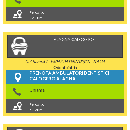
Percorso
29,2 KM
ALAGNA CALOGERO
G. Alfano,54 - 95047 PATERNO'(CT) - ITALIA
Odontoiatria
PRENOTA AMBULATORI DENTISTICI
CALOGERO ALAGNA
Chiama
Percorso
32,9 KM