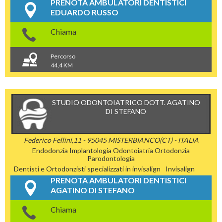
PRENOTA AMBULATORI DENTISTICI
EDUARDO RUSSO
Chiama
Percorso
44,4 KM
STUDIO ODONTOIATRICO DOTT. AGATINO
DI STEFANO
Federico Fellini,11 - 95045 MISTERBIANCO(CT) - ITALIA
Endodonzia
Implantologia
Odontoiatria
Ortodonzia
Parodontologia
Dentisti e Ortodonzisti specializzati in invisalign
Invisalign
PRENOTA AMBULATORI DENTISTICI
AGATINO DI STEFANO
Chiama