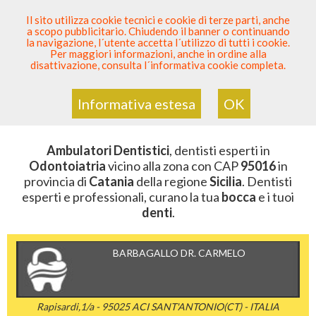
SEI DENTISTA? PARTECIPA
Il sito utilizza cookie tecnici e cookie di terze parti, anche
a scopo pubblicitario. Chiudendo il banner o continuando
Sei Qui
Elenco Dentista Sicuro
>
Odontoiatria
>
la navigazione, l´utente accetta l´utilizzo di tutti i cookie.
Ambulatori Dentistici
>
Sicilia
>
Catania
>
CAP 95016
Per maggiori informazioni, anche in ordine alla
disattivazione, consulta l´informativa cookie completa.
AMBULATORI DENTISTICI DELLA
ZONA CON CAP 95016
Informativa estesa
OK
Ambulatori Dentistici
, dentisti esperti in
Odontoiatria
vicino alla zona con CAP
95016
in
provincia di
Catania
della regione
Sicilia
. Dentisti
esperti e professionali, curano la tua
bocca
e i tuoi
denti
.
BARBAGALLO DR. CARMELO
Rapisardi,1/a - 95025 ACI SANT'ANTONIO(CT) - ITALIA