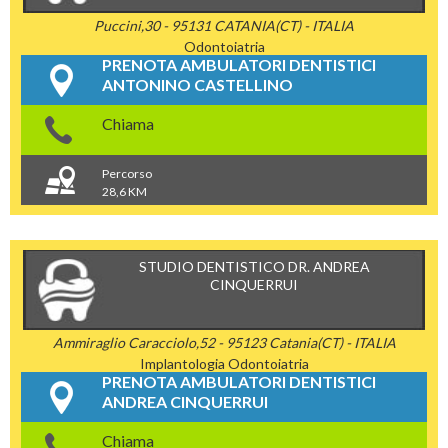
Puccini,30 - 95131 CATANIA(CT) - ITALIA
Odontoiatria
PRENOTA AMBULATORI DENTISTICI
ANTONINO CASTELLINO
Chiama
Percorso
28,6 KM
STUDIO DENTISTICO DR. ANDREA
CINQUERRUI
Ammiraglio Caracciolo,52 - 95123 Catania(CT) - ITALIA
Implantologia
Odontoiatria
PRENOTA AMBULATORI DENTISTICI
ANDREA CINQUERRUI
Chiama