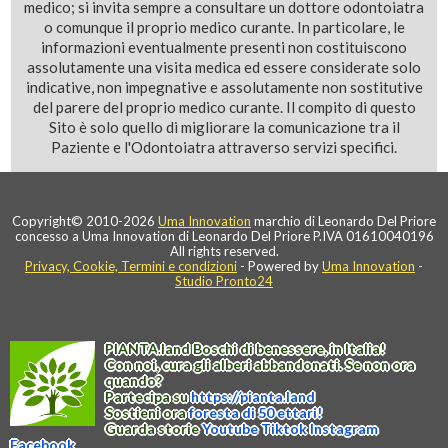
medico; si invita sempre a consultare un dottore odontoiatra
o comunque il proprio medico curante. In particolare, le
informazioni eventualmente presenti non costituiscono
assolutamente una visita medica ed essere considerate solo
indicative, non impegnative e assolutamente non sostitutive
del parere del proprio medico curante. Il compito di questo
Sito è solo quello di migliorare la comunicazione tra il
Paziente e l'Odontoiatra attraverso servizi specifici.
Copyright© 2010-2026
Uma Innovation
marchio di Leonardo Del Priore
concesso a Uma Innovation di Leonardo Del Priore P.IVA 01610040196
All rights reserved.
Privacy, Cookie, Termini e condizioni
- Powered by
Uma Innovation
-
Studio Pronto24
PIANTA
.
land
Boschi di benessere, in Italia!
Con noi, cura gli alberi abbandonati. Se non ora
quando?
Partecipa su
https://
pianta
.
land
Sostieni ora
foresta di 50 ettari!
Guarda storie
Youtube
Tiktok
Instagram
Facebook