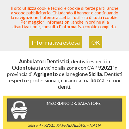
SEI DENTISTA? PARTECIPA
Il sito utilizza cookie tecnici e cookie di terze parti, anche
a scopo pubblicitario. Chiudendo il banner o continuando
Sei Qui
Elenco Dentista Sicuro
>
Odontoiatria
>
la navigazione, l´utente accetta l´utilizzo di tutti i cookie.
Ambulatori Dentistici
>
Sicilia
>
Agrigento
>
CAP 92021
Per maggiori informazioni, anche in ordine alla
disattivazione, consulta l´informativa cookie completa.
AMBULATORI DENTISTICI DELLA
ZONA CON CAP 92021
Informativa estesa
OK
Ambulatori Dentistici
, dentisti esperti in
Odontoiatria
vicino alla zona con CAP
92021
in
provincia di
Agrigento
della regione
Sicilia
. Dentisti
esperti e professionali, curano la tua
bocca
e i tuoi
denti
.
IMBORDINO DR. SALVATORE
Sessa,4 - 92015 RAFFADALI(AG) - ITALIA