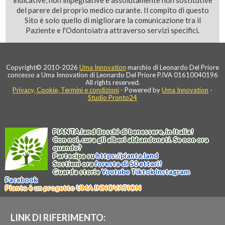
indicative, non impegnative e assolutamente non sostitutive
del parere del proprio medico curante. Il compito di questo
Sito è solo quello di migliorare la comunicazione tra il
Paziente e l'Odontoiatra attraverso servizi specifici.
Copyright© 2010-2026
Uma Innovation
marchio di Leonardo Del Priore
concesso a Uma Innovation di Leonardo Del Priore P.IVA 01610040196
All rights reserved.
Privacy, Cookie, Termini e condizioni
- Powered by
Uma Innovation
-
Studio Pronto24
PIANTA
.
land
Boschi di benessere, in Italia!
Con noi, cura gli alberi abbandonati. Se non ora
quando?
Partecipa su
https://
pianta
.
land
Sostieni ora
foresta di 50 ettari!
Guarda storie
Youtube
Tiktok
Instagram
Facebook
Pianta è un progetto UMA INNOVATION
LINK DI RIFERIMENTO: