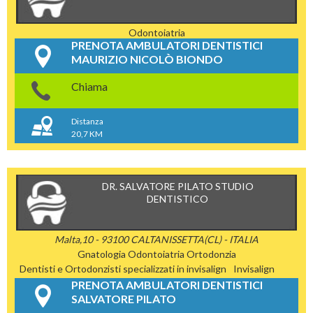
Odontoiatria
PRENOTA AMBULATORI DENTISTICI
MAURIZIO NICOLÒ BIONDO
Chiama
Distanza
20,7 KM
DR. SALVATORE PILATO STUDIO
DENTISTICO
Malta,10 - 93100 CALTANISSETTA(CL) - ITALIA
Gnatologia
Odontoiatria
Ortodonzia
Dentisti e Ortodonzisti specializzati in invisalign
Invisalign
PRENOTA AMBULATORI DENTISTICI
SALVATORE PILATO