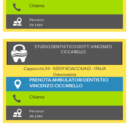
Chiama
Percorso
39,1 KM
STUDIO DENTISTICO DOTT. VINCENZO
CICCARELLO
Cappuccini,54 - 92019 SCIACCA(AG) - ITALIA
Odontoiatria
PRENOTA AMBULATORI DENTISTICI
VINCENZO CICCARELLO
Chiama
Percorso
49,1 KM