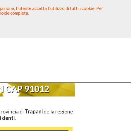
zione, l´utente accetta l´utilizzo di tutti i cookie. Per
cookie completa.
tista
Sei un Dentista?
 91012
 CAP 91012
provincia di
Trapani
della regione
i
denti
.