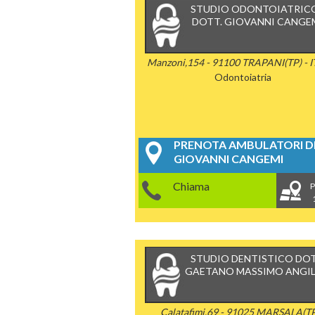
STUDIO ODONTOIATRICO
DOTT. GIOVANNI CANGE
Manzoni,154 - 91100 TRAPANI(TP) - I
Odontoiatria
PRENOTA AMBULATORI DE
GIOVANNI CANGEMI
Chiama
P
STUDIO DENTISTICO DOT
GAETANO MASSIMO ANGIL
Calatafimi,69 - 91025 MARSALA(TP