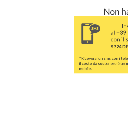
Non ha
In
al
+39 
con il
SP24 D
*Riceverai un sms con i tele
il costo da sostenere è un
mobile.