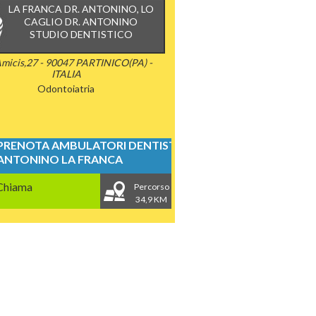
LA FRANCA DR. ANTONINO, LO
CAGLIO DR. ANTONINO
STUDIO DENTISTICO
micis,27 - 90047 PARTINICO(PA) -
ITALIA
Odontoiatria
PRENOTA AMBULATORI DENTISTICI
ANTONINO LA FRANCA
Chiama
Percorso
34,9 KM