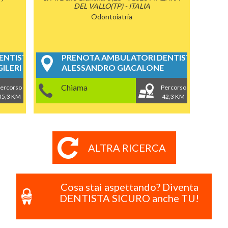
DEL VALLO(TP) - ITALIA
Odontoiatria
NTISTICI
PRENOTA AMBULATORI DENTISTICI
ILERI
ALESSANDRO GIACALONE
Chiama
ercorso
Percorso
35,3 KM
42,3 KM
ALTRA RICERCA
Cosa stai aspettando? Diventa
DENTISTA SICURO anche TU!