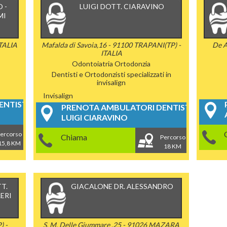
 -
LUIGI DOTT. CIARAVINO
MI
TALIA
Mafalda di Savoia,16 - 91100 TRAPANI(TP) -
De A
ITALIA
Odontoiatria
Ortodonzia
Dentisti e Ortodonzisti specializzati in
invisalign
Invisalign
NTISTICI
PRENOTA AMBULATORI DENTISTICI
LUIGI CIARAVINO
ercorso
Chiama
Percorso
15,8 KM
18 KM
T.
GIACALONE DR. ALESSANDRO
ERI
) -
S. M. Delle Giummare ,25 - 91026 MAZARA