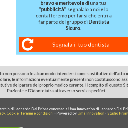
bravo e meritevole
di una tua
"
pubblicità
", segnalalo a noi e lo
contatteremo per far si che entri a
far parte del gruppo di
Dentista
Sicuro
.
Segnala il tuo dentista
ito non possono in alcun modo intendersi come sostitutive dell'atto 
colare, le informazioni eventualmente presenti non costituiscono as
utive del parere del proprio medico curante. Il compito di questo Sito
Paziente e l'Odontoiatra attraverso servizi specifici.
rchio di Leonardo Del Priore concesso a Uma Innovation di Leonardo Del Pri
acy, Cookie, Termini e condizioni
- Powered by
Uma Innovation
-
Studio Pron