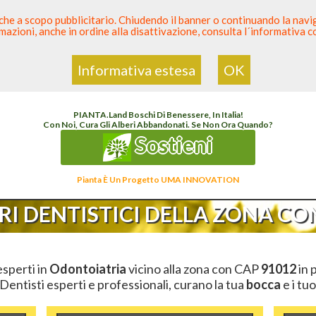
 anche a scopo pubblicitario. Chiudendo il banner o continuando la naviga
azioni, anche in ordine alla disattivazione, consulta l´informativa 
 Dentista
Elenco den
Informativa estesa
OK
i
Elenco Dentista Sicuro
>
Odontoiatria
>
Ambulatori Dentistici
>
Sicilia
>
Trapani
>
CAP
PIANTA
.
Land
Boschi Di Benessere, In Italia!
Con Noi, Cura Gli Alberi Abbandonati. Se Non Ora Quando?
Sostieni
Pianta È Un Progetto UMA INNOVATION
I DENTISTICI DELLA ZONA CON
 esperti in
Odontoiatria
vicino alla zona con CAP
91012
in 
 Dentisti esperti e professionali, curano la tua
bocca
e i tuo