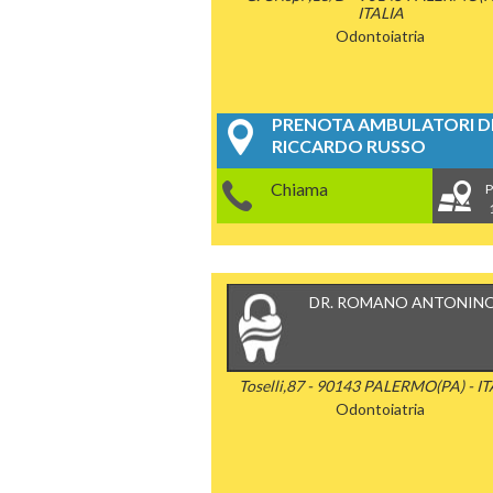
ITALIA
Odontoiatria
PRENOTA AMBULATORI DE
RICCARDO RUSSO
Chiama
P
DR. ROMANO ANTONIN
Toselli,87 - 90143 PALERMO(PA) - I
Odontoiatria