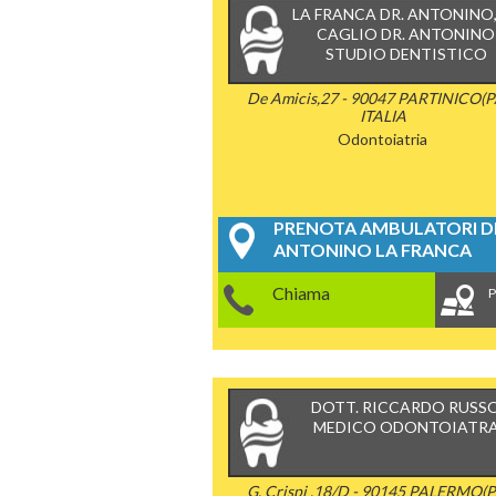
LA FRANCA DR. ANTONINO,
CAGLIO DR. ANTONINO
STUDIO DENTISTICO
De Amicis,27 - 90047 PARTINICO(PA
ITALIA
Odontoiatria
PRENOTA AMBULATORI DE
ANTONINO LA FRANCA
Chiama
P
DOTT. RICCARDO RUSS
MEDICO ODONTOIATR
G. Crispi ,18/D - 90145 PALERMO(P