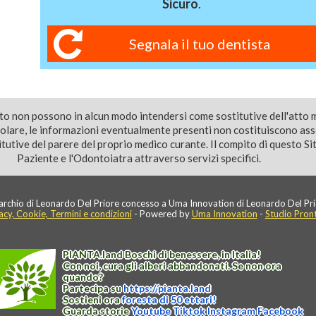
Sicuro
.
Segnala il tuo dentista
ito non possono in alcun modo intendersi come sostitutive dell'atto 
colare, le informazioni eventualmente presenti non costituiscono as
utive del parere del proprio medico curante. Il compito di questo Sito
Paziente e l'Odontoiatra attraverso servizi specifici.
rchio di Leonardo Del Priore concesso a Uma Innovation di Leonardo Del Pri
acy, Cookie, Termini e condizioni
- Powered by
Uma Innovation
-
Studio Pron
PIANTA
.
land
Boschi di benessere, in Italia!
Con noi, cura gli alberi abbandonati. Se non ora
quando?
Partecipa su
https://
pianta
.
land
Sostieni ora
foresta di 50 ettari!
Guarda storie
Youtube
Tiktok
Instagram
Facebook