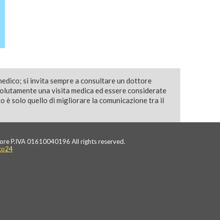
medico; si invita sempre a consultare un dottore
solutamente una visita medica ed essere considerate
 è solo quello di migliorare la comunicazione tra il
ore P.IVA 01610040196 All rights reserved.
to24