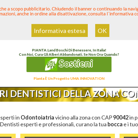
 anche a scopo pubblicitario. Chiudendo il banner o continuando la naviga
azioni, anche in ordine alla disattivazione, consulta l´informativa 
 Dentista
Elenco den
Informativa estesa
OK
Elenco Dentista Sicuro
>
Odontoiatria
>
Ambulatori Dentistici
>
Sicilia
>
Palermo
>
CA
PIANTA
.
Land
Boschi Di Benessere, In Italia!
Con Noi, Cura Gli Alberi Abbandonati. Se Non Ora Quando?
Sostieni
Pianta È Un Progetto UMA INNOVATION
I DENTISTICI DELLA ZONA CON
esperti in
Odontoiatria
vicino alla zona con CAP
90042
in p
 Dentisti esperti e professionali, curano la tua
bocca
e i tuo