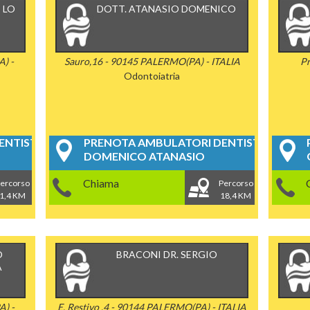
 LO
DOTT. ATANASIO DOMENICO
) -
Sauro,16 - 90145 PALERMO(PA) - ITALIA
Pr
Odontoiatria
NTISTICI
PRENOTA AMBULATORI DENTISTICI
DOMENICO ATANASIO
Chiama
ercorso
Percorso
1,4 KM
18,4 KM
O
BRACONI DR. SERGIO
A
A) -
E. Restivo ,4 - 90144 PALERMO(PA) - ITALIA