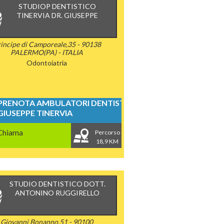
STUDIOP DENTISTICO
TINERVIA DR. GIUSEPPE
incipe di Camporeale,35 - 90138
PALERMO(PA) - ITALIA
Odontoiatria
PRENOTA AMBULATORI DENTISTICI
GIUSEPPE TINERVIA
Chiama
Percorso
18,9 KM
STUDIO DENTISTICO DOTT.
ANTONINO RUGGIRELLO
Giovanni Bonanno,51 - 90100