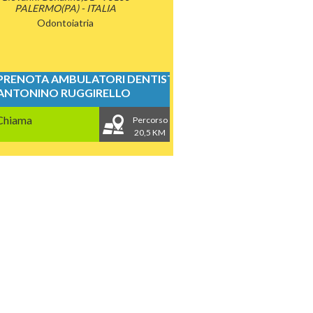
PALERMO(PA) - ITALIA
Odontoiatria
PRENOTA AMBULATORI DENTISTICI
ANTONINO RUGGIRELLO
Chiama
Percorso
20,5 KM