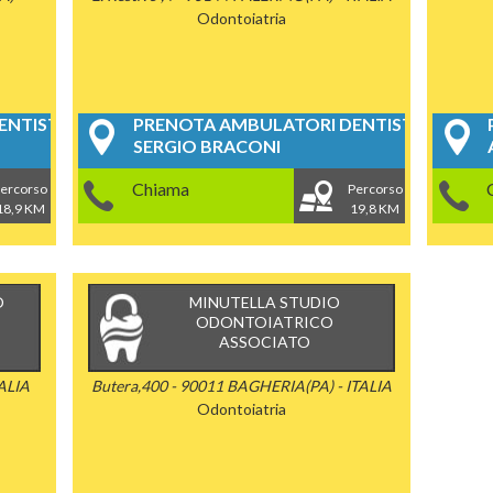
Odontoiatria
NTISTICI
PRENOTA AMBULATORI DENTISTICI
SERGIO BRACONI
Chiama
ercorso
Percorso
18,9 KM
19,8 KM
O
MINUTELLA STUDIO
ODONTOIATRICO
ASSOCIATO
TALIA
Butera,400 - 90011 BAGHERIA(PA) - ITALIA
Odontoiatria