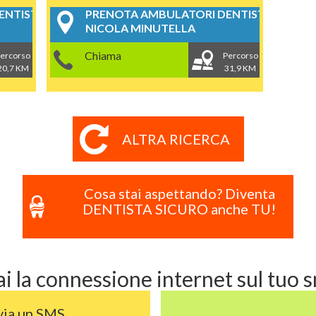
NTISTICI
PRENOTA AMBULATORI DENTISTICI
NICOLA MINUTELLA
Chiama
ercorso
Percorso
20,7 KM
31,9 KM
ALTRA RICERCA
Cosa stai aspettando? Diventa
DENTISTA SICURO anche TU!
i la connessione internet sul tuo
via un SMS