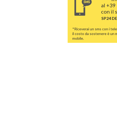
al
+39 
con il
SP24 D
*Riceverai un sms con i tele
il costo da sostenere è un
mobile.