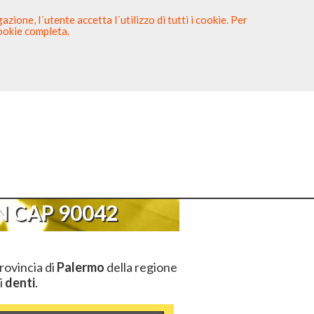
zione, l´utente accetta l´utilizzo di tutti i cookie. Per
cookie completa.
tista
Sei un Dentista?
P 90042
 CAP 90042
rovincia di
Palermo
della regione
i
denti
.