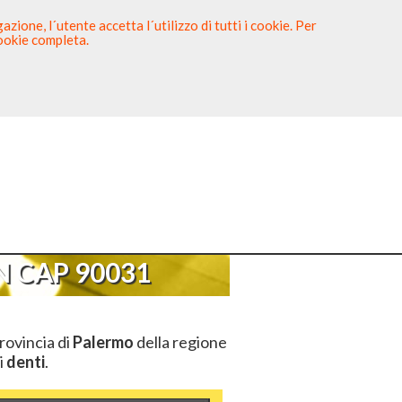
zione, l´utente accetta l´utilizzo di tutti i cookie. Per
cookie completa.
tista
Sei un Dentista?
P 90031
 CAP 90031
rovincia di
Palermo
della regione
i
denti
.