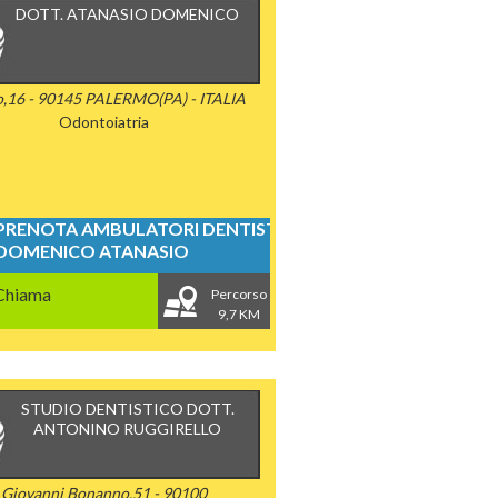
DOTT. ATANASIO DOMENICO
o,16 - 90145 PALERMO(PA) - ITALIA
Odontoiatria
PRENOTA AMBULATORI DENTISTICI
DOMENICO ATANASIO
Chiama
Percorso
9,7 KM
STUDIO DENTISTICO DOTT.
ANTONINO RUGGIRELLO
Giovanni Bonanno,51 - 90100