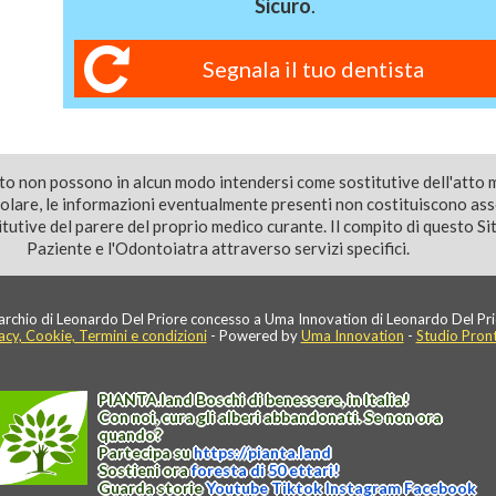
Sicuro
.
Segnala il tuo dentista
ito non possono in alcun modo intendersi come sostitutive dell'atto 
colare, le informazioni eventualmente presenti non costituiscono as
utive del parere del proprio medico curante. Il compito di questo Sito
Paziente e l'Odontoiatra attraverso servizi specifici.
rchio di Leonardo Del Priore concesso a Uma Innovation di Leonardo Del Pri
acy, Cookie, Termini e condizioni
- Powered by
Uma Innovation
-
Studio Pron
PIANTA
.
land
Boschi di benessere, in Italia!
Con noi, cura gli alberi abbandonati. Se non ora
quando?
Partecipa su
https://
pianta
.
land
Sostieni ora
foresta di 50 ettari!
Guarda storie
Youtube
Tiktok
Instagram
Facebook