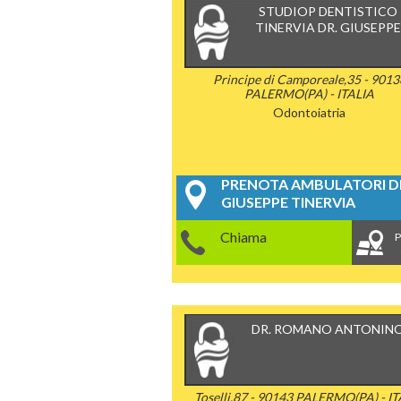
STUDIOP DENTISTICO
TINERVIA DR. GIUSEPP
Principe di Camporeale,35 - 9013
PALERMO(PA) - ITALIA
Odontoiatria
PRENOTA AMBULATORI DE
GIUSEPPE TINERVIA
Chiama
P
DR. ROMANO ANTONIN
Toselli,87 - 90143 PALERMO(PA) - I