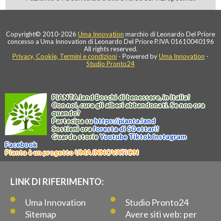
Copyright© 2010-2026
Uma Innovation
marchio di Leonardo Del Priore
concesso a Uma Innovation di Leonardo Del Priore P.IVA 01610040196
All rights reserved.
Privacy, Cookie, Termini e condizioni
- Powered by
Uma Innovation
-
Studio Pronto24
PIANTA
.
land
Boschi di benessere, in Italia!
Con noi, cura gli alberi abbandonati. Se non ora
quando?
Partecipa su
https://
pianta
.
land
Sostieni ora
foresta di 50 ettari!
Guarda storie
Youtube
Tiktok
Instagram
Facebook
Pianta è un progetto UMA INNOVATION
LINK DI RIFERIMENTO:
Uma Innovation
Studio Pronto24
Sitemap
Avere siti web: per