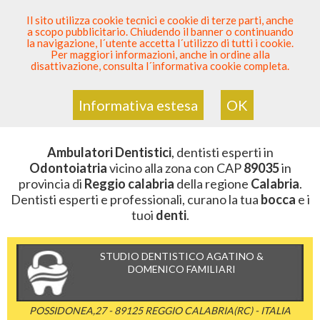
SEI DENTISTA? PARTECIPA
Il sito utilizza cookie tecnici e cookie di terze parti, anche
a scopo pubblicitario. Chiudendo il banner o continuando
Sei Qui
Elenco Dentista Sicuro
>
Odontoiatria
>
la navigazione, l´utente accetta l´utilizzo di tutti i cookie.
Ambulatori Dentistici
>
Calabria
>
Reggio Calabria
>
CAP
Per maggiori informazioni, anche in ordine alla
89035
disattivazione, consulta l´informativa cookie completa.
AMBULATORI DENTISTICI DELLA
ZONA CON CAP 89035
Informativa estesa
OK
Ambulatori Dentistici
, dentisti esperti in
Odontoiatria
vicino alla zona con CAP
89035
in
provincia di
Reggio calabria
della regione
Calabria
.
Dentisti esperti e professionali, curano la tua
bocca
e i
tuoi
denti
.
STUDIO DENTISTICO AGATINO &
DOMENICO FAMILIARI
POSSIDONEA,27 - 89125 REGGIO CALABRIA(RC) - ITALIA