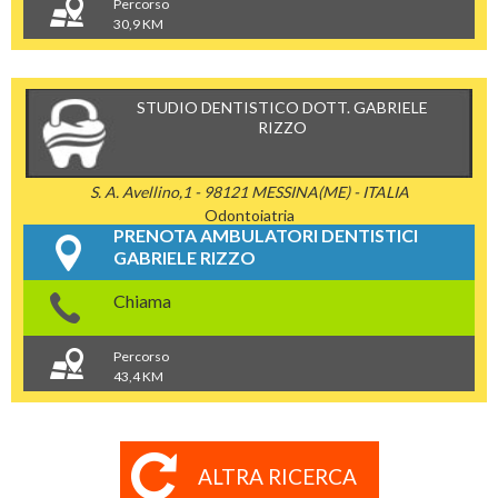
Percorso
30,9 KM
STUDIO DENTISTICO DOTT. GABRIELE
RIZZO
S. A. Avellino,1 - 98121 MESSINA(ME) - ITALIA
Odontoiatria
PRENOTA AMBULATORI DENTISTICI
GABRIELE RIZZO
Chiama
Percorso
43,4 KM
ALTRA RICERCA