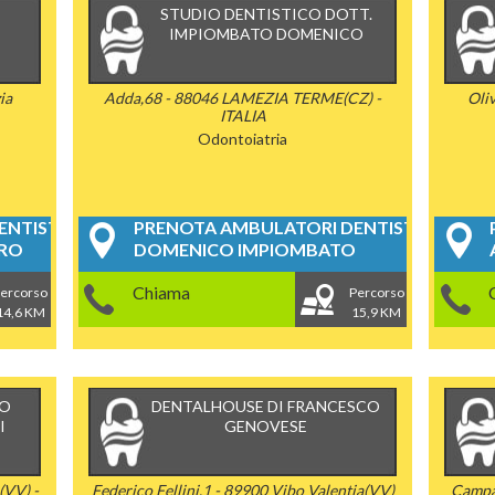
STUDIO DENTISTICO DOTT.
IMPIOMBATO DOMENICO
ia
Adda,68 - 88046 LAMEZIA TERME(CZ) -
Oliv
ITALIA
Odontoiatria
NTISTICI
PRENOTA AMBULATORI DENTISTICI
DRO
DOMENICO IMPIOMBATO
Chiama
ercorso
Percorso
14,6 KM
15,9 KM
CO
DENTALHOUSE DI FRANCESCO
I
GENOVESE
(VV) -
Federico Fellini,1 - 89900 Vibo Valentia(VV)
Campa