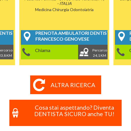
- ITALIA
Medicina Chirurgia
Odontoiatria
NTISTICI
PRENOTA AMBULATORI DENTISTICI
FRANCESCO GENOVESE
Chiama
ercorso
Percorso
23,8 KM
24,1 KM
ALTRA RICERCA
Cosa stai aspettando? Diventa
DENTISTA SICURO anche TU!