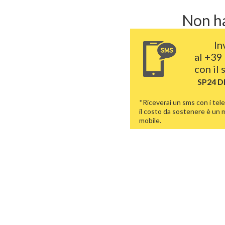
Non ha
In
al
+39 
con il
SP24 
*Riceverai un sms con i tele
il costo da sostenere è un
mobile.