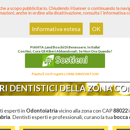
 anche a scopo pubblicitario. Chiudendo il banner o continuando la naviga
azioni, anche in ordine alla disattivazione, consulta l´informativa 
 Dentista
Elenco den
Informativa estesa
OK
enco Dentista Sicuro
>
Odontoiatria
>
Ambulatori Dentistici
>
Calabria
>
Catanzaro
>
PIANTA
.
Land
Boschi Di Benessere, In Italia!
Con Noi, Cura Gli Alberi Abbandonati. Se Non Ora Quando?
Sostieni
Pianta È Un Progetto UMA INNOVATION
I DENTISTICI DELLA ZONA CON
ti esperti in
Odontoiatria
vicino alla zona con CAP
88022
i
abria
. Dentisti esperti e professionali, curano la tua
bocca