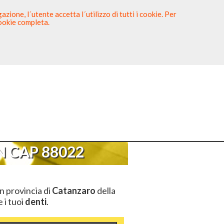
zione, l´utente accetta l´utilizzo di tutti i cookie. Per
cookie completa.
tista
Sei un Dentista?
CAP 88022
 CAP 88022
n provincia di
Catanzaro
della
e i tuoi
denti
.