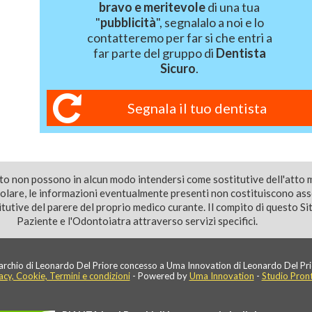
bravo e meritevole
di una tua
"
pubblicità
", segnalalo a noi e lo
contatteremo per far si che entri a
far parte del gruppo di
Dentista
Sicuro
.
Segnala il tuo dentista
ito non possono in alcun modo intendersi come sostitutive dell'atto 
colare, le informazioni eventualmente presenti non costituiscono as
utive del parere del proprio medico curante. Il compito di questo Sito
Paziente e l'Odontoiatra attraverso servizi specifici.
rchio di Leonardo Del Priore concesso a Uma Innovation di Leonardo Del Pri
acy, Cookie, Termini e condizioni
- Powered by
Uma Innovation
-
Studio Pron