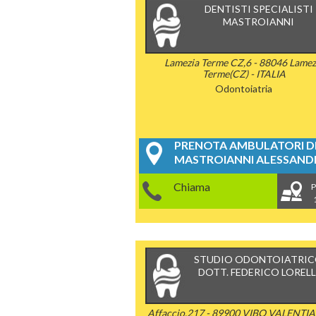
DENTISTI SPECIALISTI
MASTROIANNI
Lamezia Terme CZ,6 - 88046 Lamez
Terme(CZ) - ITALIA
Odontoiatria
PRENOTA AMBULATORI DE
MASTROIANNI ALESSAN
Chiama
P
STUDIO ODONTOIATRI
DOTT. FEDERICO LORELL
Affaccio,217 - 89900 VIBO VALENTIA