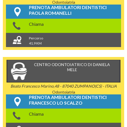
Odontoiatria
PRENOTA AMBULATORI DENTISTICI
PAOLA ROMANELLI
Chiama
Percorso
41,9 KM
CENTRO ODONTOIATRICO DI DANIELA
MELE
Beato Francesco Marino,48 - 87040 ZUMPANO(CS) - ITALIA
Odontoiatria
PRENOTA AMBULATORI DENTISTICI
FRANCESCO LO SCALZO
Chiama