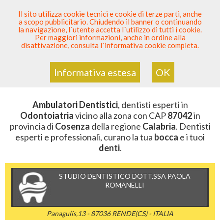
SEI DENTISTA? PARTECIPA
Il sito utilizza cookie tecnici e cookie di terze parti, anche
a scopo pubblicitario. Chiudendo il banner o continuando
Sei Qui
Elenco Dentista Sicuro
>
Odontoiatria
>
la navigazione, l´utente accetta l´utilizzo di tutti i cookie.
Ambulatori Dentistici
>
Calabria
>
Cosenza
>
CAP 87042
Per maggiori informazioni, anche in ordine alla
disattivazione, consulta l´informativa cookie completa.
AMBULATORI DENTISTICI DELLA
ZONA CON CAP 87042
Informativa estesa
OK
Ambulatori Dentistici
, dentisti esperti in
Odontoiatria
vicino alla zona con CAP
87042
in
provincia di
Cosenza
della regione
Calabria
. Dentisti
esperti e professionali, curano la tua
bocca
e i tuoi
denti
.
STUDIO DENTISTICO DOTT.SSA PAOLA
ROMANELLI
Panagulis,13 - 87036 RENDE(CS) - ITALIA