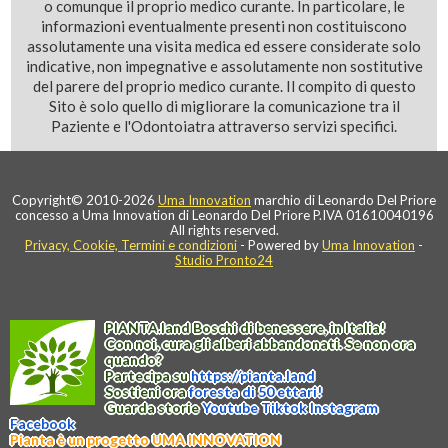
o comunque il proprio medico curante. In particolare, le
informazioni eventualmente presenti non costituiscono
assolutamente una visita medica ed essere considerate solo
indicative, non impegnative e assolutamente non sostitutive
del parere del proprio medico curante. Il compito di questo
Sito è solo quello di migliorare la comunicazione tra il
Paziente e l'Odontoiatra attraverso servizi specifici.
Copyright© 2010-2026
Uma Innovation
marchio di Leonardo Del Priore
concesso a Uma Innovation di Leonardo Del Priore P.IVA 01610040196
All rights reserved.
Privacy, Cookie, Termini e condizioni
- Powered by
Uma Innovation
-
Studio Pronto24
PIANTA
.
land
Boschi di benessere, in Italia!
Con noi, cura gli alberi abbandonati. Se non ora
quando?
Partecipa su
https://
pianta
.
land
Sostieni ora
foresta di 50 ettari!
Guarda storie
Youtube
Tiktok
Instagram
Facebook
Pianta è un progetto UMA INNOVATION