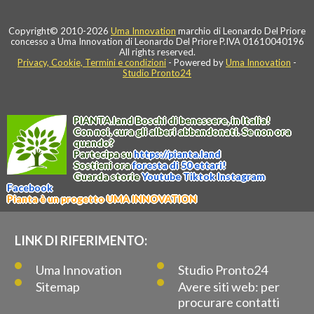
Copyright© 2010-2026
Uma Innovation
marchio di Leonardo Del Priore
concesso a Uma Innovation di Leonardo Del Priore P.IVA 01610040196
All rights reserved.
Privacy, Cookie, Termini e condizioni
- Powered by
Uma Innovation
-
Studio Pronto24
PIANTA
.
land
Boschi di benessere, in Italia!
Con noi, cura gli alberi abbandonati. Se non ora
quando?
Partecipa su
https://
pianta
.
land
Sostieni ora
foresta di 50 ettari!
Guarda storie
Youtube
Tiktok
Instagram
Facebook
Pianta è un progetto UMA INNOVATION
LINK DI RIFERIMENTO:
Uma Innovation
Studio Pronto24
Sitemap
Avere siti web: per
procurare contatti