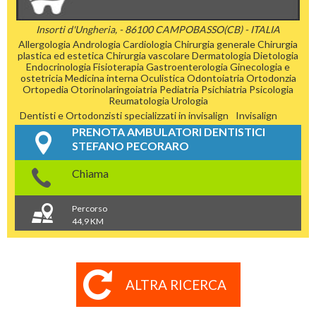
Insorti d'Ungheria, - 86100 CAMPOBASSO(CB) - ITALIA
Allergologia
Andrologia
Cardiologia
Chirurgia generale
Chirurgia
plastica ed estetica
Chirurgia vascolare
Dermatologia
Dietologia
Endocrinologia
Fisioterapia
Gastroenterologia
Ginecologia e
ostetricia
Medicina interna
Oculistica
Odontoiatria
Ortodonzia
Ortopedia
Otorinolaringoiatria
Pediatria
Psichiatria
Psicologia
Reumatologia
Urologia
Dentisti e Ortodonzisti specializzati in invisalign
Invisalign
PRENOTA AMBULATORI DENTISTICI
STEFANO PECORARO
Chiama
Percorso
44,9 KM
ALTRA RICERCA