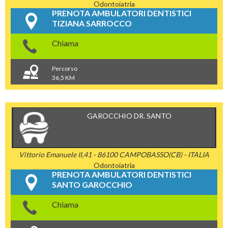
Odontoiatria
PRENOTA AMBULATORI DENTISTICI
TIZIANA SARROCCO
Chiama
Percorso
36,5 KM
GAROCCHIO DR. SANTO
Vittorio Emanuele II,41 - 86100 CAMPOBASSO(CB) - ITALIA
Odontoiatria
PRENOTA AMBULATORI DENTISTICI
SANTO GAROCCHIO
Chiama