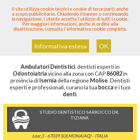
SEI DENTISTA? PARTECIPA
Il sito utilizza cookie tecnici e cookie di terze parti, anche
a scopo pubblicitario. Chiudendo il banner o continuando
Sei Qui
Elenco Dentista Sicuro
>
Odontoiatria
>
la navigazione, l´utente accetta l´utilizzo di tutti i cookie.
Ambulatori Dentistici
>
Molise
>
Isernia
>
CAP 86082
Per maggiori informazioni, anche in ordine alla
disattivazione, consulta l´informativa cookie completa.
AMBULATORI DENTISTICI DELLA
ZONA CON CAP 86082
Informativa estesa
OK
Ambulatori Dentistici
, dentisti esperti in
Odontoiatria
vicino alla zona con CAP
86082
in
provincia di
Isernia
della regione
Molise
. Dentisti
esperti e professionali, curano la tua
bocca
e i tuoi
denti
.
STUDIO DENTISTICO SARROCCO DR.
TIZIANA
Lear,3 - 67039 SULMONA(AQ) - ITALIA