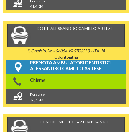
Percorso
41,4 KM
DOTT. ALESSANDRO CAMILLO ARTESE
S. Onofrio,2/c - 66054 VASTO(CH) - ITALIA
Odontoiatria
PRENOTA AMBULATORI DENTISTICI
ALESSANDRO CAMILLO ARTESE
Chiama
Percorso
46,7 KM
CENTRO MEDICO ARTEMISIA S.R.L.